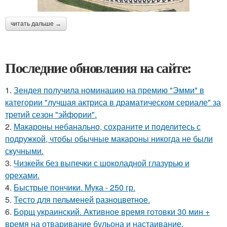
читать дальше →
Последние обновления на сайте:
1.
Зендея получила номинацию на премию "Эмми" в
категории "лучшая актриса в драматическом сериале" за
третий сезон "эйфории".
2.
Макароны небанально, сохраните и поделитесь с
подружкой, чтобы обычные макароны никогда не были
скучными.
3.
Чизкейк без выпечки с шоколадной глазурью и
орехами.
4.
Быстрые пончики. Мука - 250 гр.
5.
Тесто для пельменей разноцветное.
6.
Борщ украинский. Активное время готовки 30 мин +
время на отваривание бульона и настаивание.