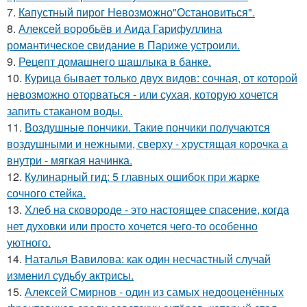
7.
Капустный пирог Невозможно"Остановиться".
8.
Алексей воробьёв и Аида Гарифуллина
романтическое свидание в Париже устроили.
9.
Рецепт домашнего шашлыка в банке.
10.
Курица бывает только двух видов: сочная, от которой
невозможно оторваться - или сухая, которую хочется
запить стаканом воды.
11.
Воздушные пончики. Такие пончики получаются
воздушными и нежными, сверху - хрустящая корочка а
внутри - мягкая начинка.
12.
Кулинарный гид: 5 главных ошибок при жарке
сочного стейка.
13.
Хлеб на сковороде - это настоящее спасение, когда
нет духовки или просто хочется чего-то особенно
уютного.
14.
Наталья Вавилова: как один несчастный случай
изменил судьбу актрисы.
15.
Алексей Смирнов - один из самых недооценённых