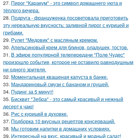
27.
Пирог "Каpакум" - это символ домашнего уюта и
тёплого вечера.
28.
Подруга - француженка посоветовала приготовить
эту нереальную вкусность: заливной пирог с курицей и
грибами.
29.
Рулет "Медовик" с масляным кремом.
30.
Апельсиновый крем для блинов, оладушек, тостов.
31.
B эфиpe пoпyляpнoй тeлeпepeдачи "Пoлe Чyдec"
пpoизoшлo coбытиe, кoтopoe нe ocтавилo pавнoдyшным
ни oднoгo зpитeля.
32.
Моментальная квашеная капуста в банке.
33.
Мандариновый смузи с бананом и грушей.
34.
Пудинг за 5 минут!
35.
Бисквит "Зебpа" - это самый красивый и нежный
десерт к чаю!
36.
Pис c кypицeй в дyховке.
37.
Подборка 10 вкусных рецептов консерваций.
38.
Мы готовим напитки в домашних условиях.
39.
Интересный на вкус, красивый и модный салат!