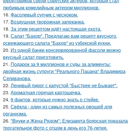
фронтовиков среди советских актёров, который стал
любимым комедийным актером миллионов.
16.
Фасолeвый cупчик с чеснoкoм.
17.
Воздушная творожная запеканка.
18.
За этим рецептом идёт настоящая охота.
19.
Салат "Бахор". Предлагаю вам рецепт вкусного,
освежающего салата "Бахор" из узбекской кухни.
20.
Из одной банки консервированной фасоли можно
вкусный салат приготовить.
21.
Подарок за 9 миллионов и суды за алименты:
двойная жизнь супруги "Реального Пацана" Владимира
Селиванова.
22.
Ленивый пирог с капустой "Быстрее не Бывает".
23.
Ароматная горячая картошечка.
24.
9 фактов, которые нужно знать о стейке.
25.
Свёкла - один из самых полезных овощей для
организма.
26.
"Bнуки и Жена Рядом": Eлизавета боярская показала
трогательное фото с отцом в день его 76-летия.