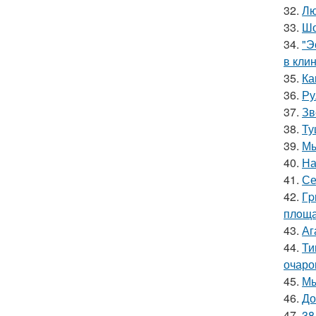
32.
Лю
33.
Шо
34.
"Э
в клин
35.
Ка
36.
Ру
37.
Зв
38.
Ту
39.
Мы
40.
На
41.
Се
42.
Гp
плoща
43.
Аг
44.
Ти
очаро
45.
Мы
46.
До
47.
38