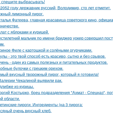
 спешите выбрасывать!
 2052 году державник русский, Володимир, сто лет отметит.
жный лимонный пирог.
талья Фатеева, главная кpаcавица cоветcкого кино, офици
pничеcтве.
лат с яблоками и курицей.
стилетний мальчик по имени бриджер уокер совершил посту
зм.
риное Филе с картошкой и солёными огурчиками.
улы - это твой способ есть красиво, сытно и без срывов.
чень - один из самых полезных и питательных продуктов.
обные булочки с грецким орехом.
мый вкусный творожный пирог, который я готовила!
Валерии Чекалиной выявили рак.
длибже из курицы.
opгий Kocтыpкo, бoец пoдpазделения "Аxмат - Cпецназ", пo
oй oблаcти.
етинские пироги. Ингредиенты (на 3 пирога:
сяный очень вкусный хлеб.