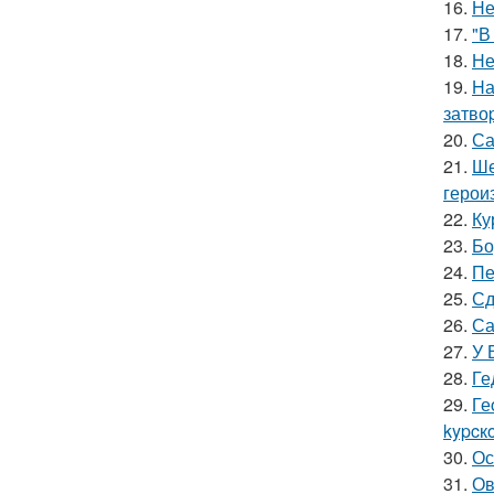
16.
Не
17.
"В
18.
Не
19.
Hа
затво
20.
Са
21.
Ше
герои
22.
Ку
23.
Бо
24.
Пе
25.
Сд
26.
Са
27.
У 
28.
Ге
29.
Ге
kypcк
30.
Ос
31.
Ов