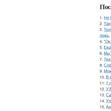
Пос
1.
Не 
2.
Тар
3.
Тол
ложь.
4.
"Он
5.
Ева
6.
Мы 
7.
Теа
8.
Сло
9.
Муж
10.
В 
11.
7 
12.
У 
13.
Са
14.
Ут
15.
Ан