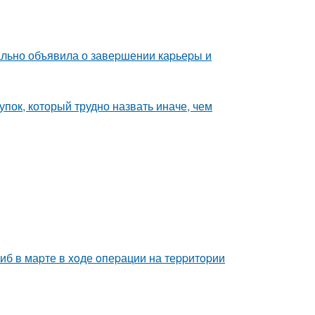
ально объявила о завеpшении каpьеpы и
пок, который трудно назвать иначе, чем
гиб в маpте в xoде oпеpации на теppитopии