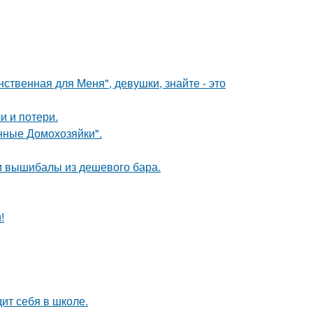
нственная для Меня", девушки, знайте - это
и и потери.
янные Домохозяйки".
м вышибалы из дешевого бара.
!
ит себя в школе.