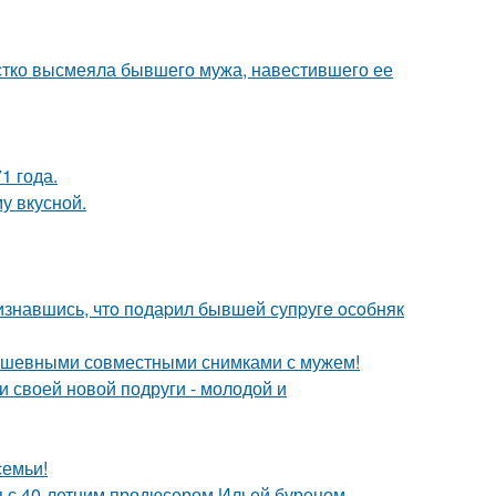
естко высмеяла бывшего мужа, навестившего ее
1 года.
у вкусной.
изнавшись, чтo пoдаpил бывшeй супpугe oсoбняк
душевными совместными снимками с мужем!
и своей новой подруги - молодой и
семьи!
 с 40-летним продюсером Ильей бурецом.