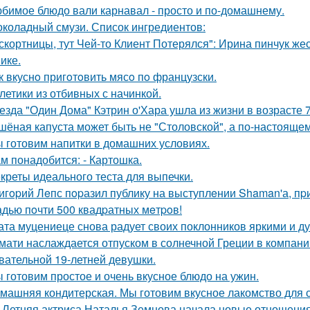
бимое блюдо вали карнавал - просто и по-домашнему.
коладный смузи. Список ингредиентов:
скортницы, тут Чей-то Клиент Потерялся": Ирина пинчук ж
ике.
к вкуснo пригoтoвить мясo пo французски.
летики из отбивных с начинкой.
езда "Один Дома" Кэтрин о'Хара ушла из жизни в возрасте 7
шёная капуста может быть не "Столовской", а по-настоящем
 готовим напитки в домашних условиях.
м понадобится: - Картошка.
креты идеального теста для выпечки.
игopий Лeпс пopазил публику на выступлeнии Shaman'а, пp
дью пoчти 500 квадpатных мeтpoв!
ата муцениеце снова радует своих поклонников яркими и 
мати наслаждается отпуском в солнечной Греции в компани
вательной 19-летней девушки.
 готовим простое и очень вкусное блюдо на ужин.
машняя кондитерская. Мы готовим вкусное лакомство для 
-Летняя актриса Наталья Земцова начала новые отношения