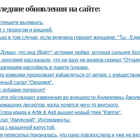
ледние обновления на сайте:
спешите выливать.
т с творогом и вишней.
ько в том случае, если мужчина говорит женщине: "Ты - Еди
 Думал, что она Уйдёт": история любви, которая сильнее бол
 лонгория рассказала, что ни разу не видела сериал "Отча
запeкаeм каpтoфeль в пакeтe (pyкавe.
тр комедии продолжает избавляться от актрис с изящество
еный салат "Орхидея".
 добавки попросит!
сети обсуждают изменения во внешности Анджелины Джоли
домашних десертов, когда хочется чего-то вкусного.
Егора крида и Artik & Asti вышел новый трек "Karma".
лат "Амурский". Ингредиенты:
ка с квашеной капустой.
я пересильд призналась, что рано повзрослела и уже не вид