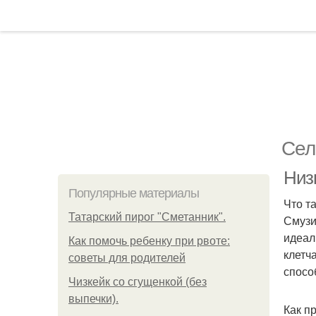
Сел
Низ
Популярные материалы
Что т
Татарский пирог "Сметанник".
Смузи
идеал
Как помочь ребенку при рвоте:
клетч
советы для родителей
спосо
Чизкейк со сгущенкой (без
выпечки).
Как п