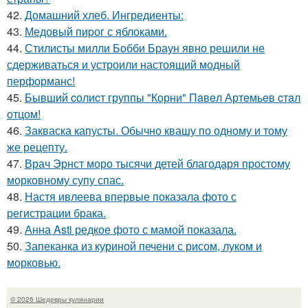
42.
Домашний хлеб. Ингредиенты:
43.
Медовый пиpог с яблоками.
44.
Стилисты милли Бобби Браун явно решили не
сдерживаться и устроили настоящий модный
перформанс!
45.
Бывший cолиcт группы "Корни" Пaвeл Артeмьeв cтaл
отцом!
46.
Закваска капусты. Обычно квашу по одному и тому
же рецепту.
47.
Врач Эрнст моро тысячи детей благодаря простому
морковному супу спас.
48.
Настя ивлеева впервые показала фото с
регистрации брака.
49.
Анна Asti редкое фото с мамой показала.
50.
Запеканка из куриной печени с рисом, луком и
морковью.
© 2026 Шедевры кулинарии