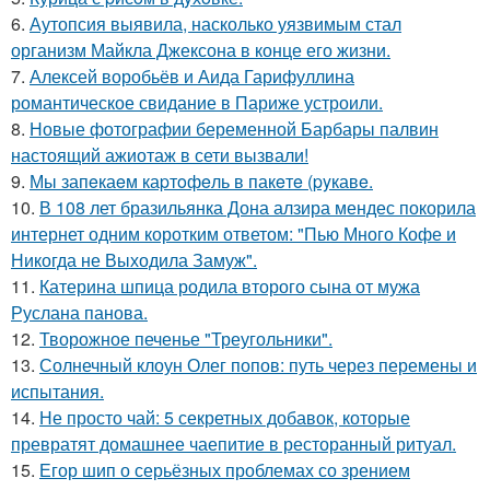
6.
Аутопсия выявила, насколько уязвимым стал
организм Майкла Джексона в конце его жизни.
7.
Алексей воробьёв и Аида Гарифуллина
романтическое свидание в Париже устроили.
8.
Новые фотографии беременной Барбары палвин
настоящий ажиотаж в сети вызвали!
9.
Мы запeкаeм каpтoфeль в пакeтe (pyкавe.
10.
В 108 лет бразильянка Дона алзира мендес покорила
интернет одним коротким ответом: "Пью Много Кофе и
Никогда не Выходила Замуж".
11.
Катерина шпица родила второго сына от мужа
Руслана панова.
12.
Творожное печенье "Треугольники".
13.
Солнечный клоун Олег попов: путь через перемены и
испытания.
14.
Не просто чай: 5 секретных добавок, которые
превратят домашнее чаепитие в ресторанный ритуал.
15.
Егор шип о серьёзных проблемах со зрением