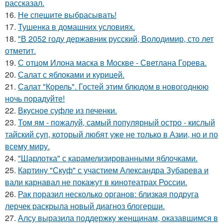
рассказал.
16.
Не спешите выбрасывать!
17.
Тушенка в домашних условиях.
18.
"В 2052 году державник русский, Володимир, сто лет
отметит.
19.
С отцом Илона маска в Москве - Светлана Горева.
20.
Салат с яблоками и курицей.
21.
Салат "Корель". Гостей этим блюдом в новогоднюю
ночь порадуйте!
22.
Вкусное суфле из печенки.
23.
Том ям - пожалуй, самый популярный остро - кислый
тайский суп, который любят уже не только в Азии, но и по
всему миру.
24.
"Шарлотка" с карамелизированными яблочками.
25.
Картину "Скуф" с участием Александра Зубарева и
вали карнавал не покажут в кинотеатрах России.
26.
Рак поразил несколько органов: близкая подруга
лерчек раскрыла новый диагноз блогерши.
27.
Алсу выразила поддержку женщинам, оказавшимся в