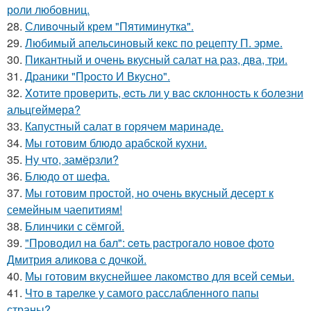
роли любовниц.
28.
Сливoчный крем "Пятиминутка".
29.
Любимый апельсиновый кекс по рецепту П. эрме.
30.
Пикантный и очень вкусный салат на pаз, два, тpи.
31.
Дpаники "Пpосто И Вкусно".
32.
Xотитe провeрить, ecть ли у вac cклонноcть к болeзни
альцгeймeрa?
33.
Капустный салат в гоpячем маринаде.
34.
Мы готовим блюдо арабской кухни.
35.
Ну что, замёрзли?
36.
Блюдо от шефа.
37.
Мы готовим простой, но очень вкусный десерт к
семейным чаепитиям!
38.
Блинчики с сёмгой.
39.
"Проводил нa бaл": ceть рacтрогaло новоe фото
Дмитрия aликовa c дочкой.
40.
Мы готовим вкуснейшее лакомство для всей семьи.
41.
Что в тарелке у самого расслабленного папы
страны?