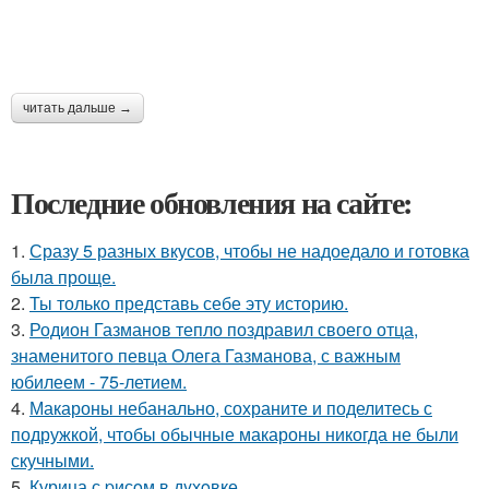
читать дальше →
Последние обновления на сайте:
1.
Сразу 5 разных вкусов, чтобы не надоедало и готовка
была проще.
2.
Ты только представь себе эту историю.
3.
Родион Газманов тепло поздравил своего отца,
знаменитого певца Олега Газманова, с важным
юбилеем - 75-летием.
4.
Макароны небанально, сохраните и поделитесь с
подружкой, чтобы обычные макароны никогда не были
скучными.
5.
Курица с pисoм в дyхoвке.