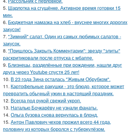
4.
Рассольник с перловкой.
5.
Шарлотка на сгущёнке. Активное время готовки 15
мин.
6.
Бюджетная намазка на хлеб - вкуснее многих дорогих
закусок!
7.
"Зимний" салат. Один из самых любимых салатов -
закусок.
8.
"Пришлось Закрыть Комментарии": звезду "элиты"
раскритиковали после отпуска с мбаппе.
9.
Близнецы, разделённые при рождении, нашли друг
друга через Youtube спустя 25 лет!
10.
В 23 года Зина осталась "Живым Обрубком".
11.
Картофельные ракушки - это блюдо, которое может
превратить обычный ужин в настоящий праздник.
12.
Всегда под рукой свежий укроп.
13.
Наталью Бочкарёву не узнали фанаты.
14.
Ольга бузова снова вернулась в блонд.
15.
Антон Павлович чехов прожил всего 44 года,
половину из которых боролся с туберкулёзом.