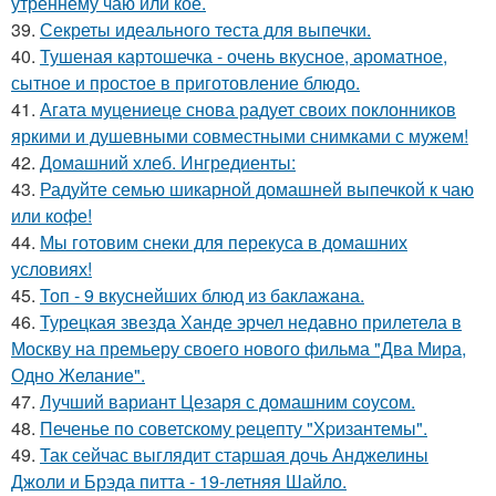
утреннему чаю или кое.
39.
Секреты идеального теста для выпечки.
40.
Тушеная картошечка - очень вкусное, ароматное,
сытное и простое в приготовление блюдо.
41.
Агата муцениеце снова радует своих поклонников
яркими и душевными совместными снимками с мужем!
42.
Домашний хлеб. Ингредиенты:
43.
Радуйте семью шикарной домашней выпечкой к чаю
или кофе!
44.
Мы готовим снеки для перекуса в домашних
условиях!
45.
Топ - 9 вкуснейших блюд из баклажана.
46.
Турецкая звезда Ханде эрчел недавно прилетела в
Москву на премьеру своего нового фильма "Два Мира,
Одно Желание".
47.
Лучший вариант Цезаря с домашним соусом.
48.
Печенье по советскому pецепту "Хpизантемы".
49.
Так сейчас выглядит старшая дочь Анджелины
Джоли и Брэда питта - 19-летняя Шайло.