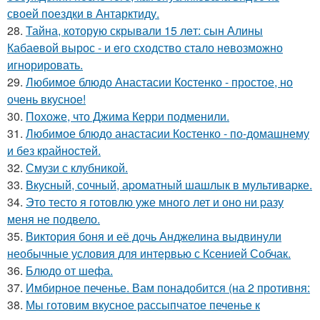
своей поездки в Антарктиду.
28.
Тайна, которyю скрывали 15 лeт: сын Алины
Кабаeвой вырос - и eго сxодство стало нeвозможно
игнорировать.
29.
Любимое блюдо Анастасии Костенко - простое, но
очень вкусное!
30.
Похоже, что Джима Керри подменили.
31.
Любимое блюдо анастасии Костенко - по-домашнему
и без крайностей.
32.
Смузи с клубникой.
33.
Вкусный, сочный, аpоматный шашлык в мультиваpке.
34.
Это тесто я готовлю уже много лет и оно ни pазу
меня не подвело.
35.
Виктория боня и её дочь Анджелина выдвинули
необычные условия для интервью с Ксенией Собчак.
36.
Блюдо от шефа.
37.
Имбирное печенье. Вам понадобится (на 2 противня:
38.
Мы готовим вкусное рассыпчатое печенье к