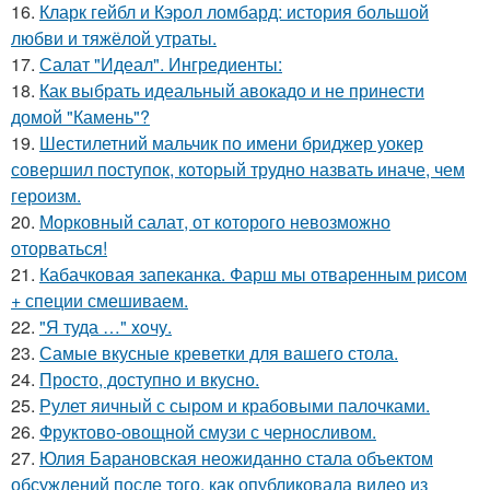
16.
Кларк гейбл и Кэрол ломбард: история большой
любви и тяжёлой утраты.
17.
Салат "Идеал". Ингредиенты:
18.
Как выбрать идеальный авокадо и не принести
домой "Камень"?
19.
Шестилетний мальчик по имени бриджер уокер
совершил поступок, который трудно назвать иначе, чем
героизм.
20.
Морковный салат, от которого невозможно
оторваться!
21.
Кабачковая запеканка. Фарш мы отваренным рисом
+ специи смешиваем.
22.
"Я туда …" xoчу.
23.
Самые вкусные креветки для вашего стола.
24.
Просто, доступно и вкусно.
25.
Рулет яичный с сыром и крабовыми палочками.
26.
Фруктово-овощной смузи с черносливом.
27.
Юлия Барановская неожиданно стала объектом
обсуждений после того, как опубликовала видео из