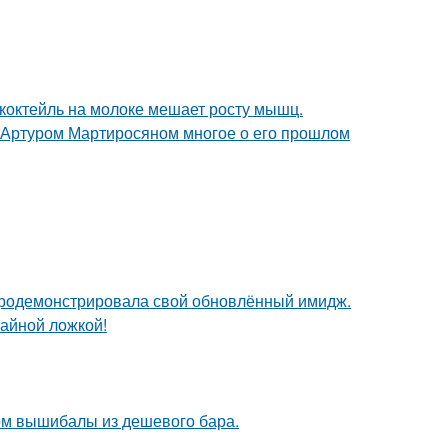
коктейль на молоке мешает росту мышц.
ом Артуром Мартиросяном многое о его прошлом
продемонстрировала свой обновлённый имидж.
чайной ложкой!
вом вышибалы из дешевого бара.