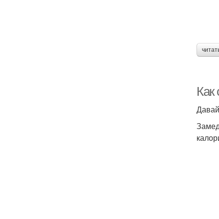
читат
Как
Давай
Замед
калор