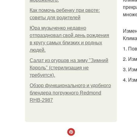
прекр
Как помочь ребенку при рвоте:
множе
советы для родителей
Юра музыченко недавно
Измен
отпраздновал свой день рождения
Клима
в кругу самых близких и родных
1. По
людей.
2. Из
Салат из огурцов на зиму "Зимний
Король" (стерилизация не
3. Из
требуется).
4. Из
Обзор функционального и удобного
блендера погружного Redmond
RHB-2987