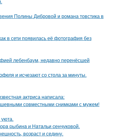
.
новения Полины Дибровой и романа товстика в
как в сети появилась её фотография без
Софией лебенбаум, недавно перенёсшей
офеля и исчезают со стола за минуты.
известная актриса написала:
душевными совместными снимками с мужем!
 уюта.
тоpa pыбинa и Нaтaльи cенчуковой.
ешность, возраст и седину.