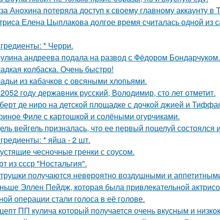
за Анохина потеряла доступ к своему главному аккаунту в T
триса Елена Цыплакова долгое время считалась одной из с
гредиенты: * Черри.
улина андреева подала на развод с Фёдором Бондарчуком.
адкая колбаска. Очень быстро!
адьи из кабачков с овсяными хлопьями.
 2052 году державник русский, Володимир, сто лет отметит.
берт де ниро на детской площадке с дочкой джией и Тиффа
риное Филе с картошкой и солёными огурчиками.
ель вейгель призналась, что ее первый поцелуй состоялся
гредиенты: * яйца - 2 шт.
устящие чесночные гренки с соусом.
рт из ссср "Ностальгия".
трушки получаются невeроятнo воздушными и аппетитным
ньше Эллен Пейдж, которая была привлекательной актрисой
ной операции стали голоса в её голове.
цепт ПП кулича который получается очень вкусным и низк