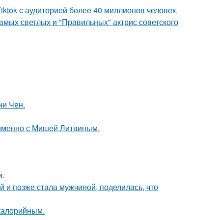
iktok с аудиторией более 40 миллионов человек.
амых светлых и "Правильных" актрис советского
ни Чен.
 именно с Мишей Литвиным.
и.
 и позже стала мужчиной, поделилась, что
окалорийным.