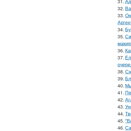
31.
Ад
32.
Ва
33.
Он
Арген
34.
Бу
35.
Си
макия
36.
Ка
37.
Ел
очере
38.
Сн
39.
Бл
40.
Мы
41.
Пе
42.
Аг
43.
Ун
44.
Тв
45.
"В
46.
Са