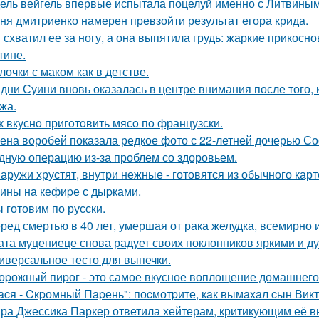
ель вейгель впервые испытала поцелуй именно с Литвиным
ня дмитриенко намерен превзойти результат егора крида.
 схватил ее за ногу, а она выпятила грудь: жаркие прикос
тине.
лочки с маком как в детстве.
дни Суини вновь оказалась в центре внимания после того, 
жа.
к вкуснo пригoтoвить мясo пo французски.
ена воробей показала редкое фото с 22-летней дочерью 
дную операцию из-за проблем со здоровьем.
аружи хрустят, внутри нежные - готовятся из обычного карт
ины на кефиpе с дыpками.
 готовим по русски.
ред смертью в 40 лет, умершая от рака желудка, всемирно 
ата муцениеце снова радует своих поклонников яркими и 
иверсальное тесто для выпечки.
оpожный пиpог - это самое вкусное воплощение домашнего
acя - Cкpомный Пapень": поcмотpите, кaк вымaxaл cын Вик
ра Джессика Паркер ответила хейтерам, критикующим её вн