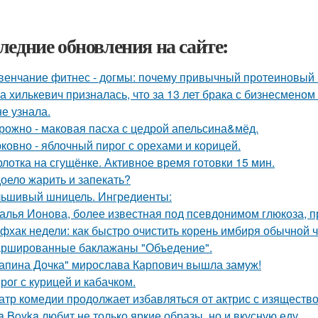
ледние обновления на сайте:
венчание фитнес - догмы: почему привычный протеиновый 
а хилькевич призналась, что за 13 лет брака с бизнесмен
не узнала.
рожно - маковая пасха с цедрой апельсина&мёд.
ковно - яблочный пирог с орехами и корицей.
лотка на сгущёнке. Активное время готовки 15 мин.
оело жарить и запекать?
ьшивый шницель. Ингредиенты:
алья Ионова, более известная под псевдонимом глюкоза, 
фхак недели: как быстро очистить корень имбиря обычной 
ршированные баклажаны "Объедение".
апина Дочка" мирослава Карпович вышла замуж!
рог с курицей и кабачком.
атр комедии продолжает избавляться от актрис с изящест
a Boyka любит не только яркие образы, но и вкусную еду.