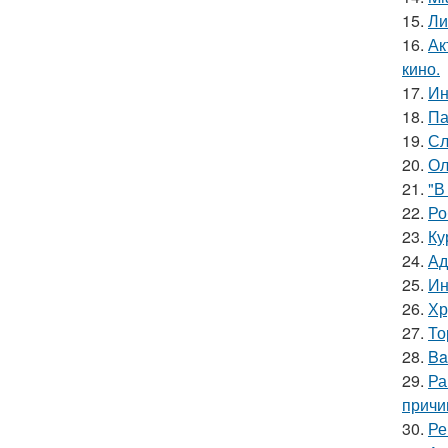
15.
Ли
16.
Ак
кино.
17.
Ин
18.
Па
19.
Сл
20.
Ол
21.
"В
22.
Ро
23.
Ку
24.
Ад
25.
Ин
26.
Хр
27.
То
28.
Ba
29.
Ра
причи
30.
Ре