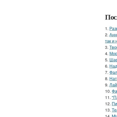
Пос
1.
Раз
2.
Анн
так и 
3.
Тво
4.
Мор
5.
Шар
6.
Над
7.
Фал
8.
Нат
9.
Лай
10.
Фа
11.
"П
12.
Пи
13.
Те
14.
Mi