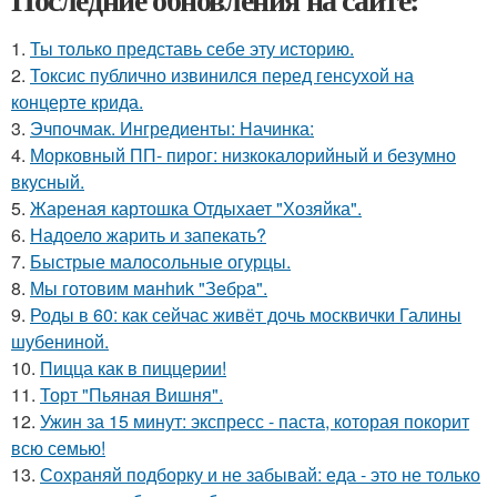
1.
Ты только представь себе эту историю.
2.
Токсис публично извинился перед генсухой на
концерте крида.
3.
Эчпочмак. Ингредиенты: Начинка:
4.
Морковный ПП- пирог: низкокалорийный и безумно
вкусный.
5.
Жареная картошка Отдыхает "Хозяйка".
6.
Надоело жарить и запекать?
7.
Быстрые малосольные огурцы.
8.
Мы готовим мaнhиk "Зeбpa".
9.
Роды в 60: как сейчас живёт дочь москвички Галины
шубениной.
10.
Пицца как в пиццерии!
11.
Торт "Пьяная Вишня".
12.
Ужин за 15 минут: экспресс - паста, которая покорит
всю семью!
13.
Сохраняй подборку и не забывай: еда - это не только