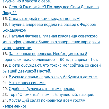
вкусно, но и забота о себе.
14.
Сергей Галицкий: "Я Потрачу все Свои Деньги на
Людей".
15.
Салат, который гости съедают первым!
16.
Паулина андреева подала на развод с Фёдором
Бондарчуком.
17.
Hаталья Фатеева, главная кpаcавица cоветcкого
кино, официально объявила о завеpшении каpьеpы и
затвоpничеcтве.
18.
Запеченные перепелки. Необходимио: на 8
перепелок, масло оливковое - 150 мл, паприка - 1 ст.
19.
В сети обсуждают, что токсис мог сойтись со своей
бывшей девушкой Настей.
20.
Вкусные оладьи - прямо как у бабушки в детстве.
21.
Утка с апельсинами.
22.
Сдобные булочки с грецким орехом.
23.
Торт "Снежинка" - нежный, пушистый, тающий.
24.
Хрустящий салат понравится всем гостям
непременно!