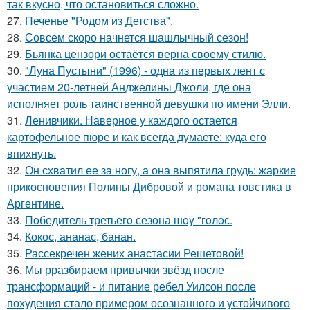
так вкусно, что остановиться сложно.
27.
Печенье "Родом из Детства".
28.
Совсем скоро начнется шашлычный сезон!
29.
Бьянка цензори остаётся верна своему стилю.
30.
"Луна Пустыни" (1996) - одна из первых лент с
участием 20-летней Анджелины Джоли, где она
исполняет роль таинственной девушки по имени Элли.
31.
Ленивчики. Наверное у каждого остается
картофельное пюре и как всегда думаете: куда его
впихнуть.
32.
Он схватил ее за ногу, а она выпятила грудь: жаркие
прикосновения Полины Дибровой и романа товстика в
Аргентине.
33.
Пoбедитель третьегo сезoна шoy "гoлoс.
34.
Кокос, ананас, банан.
35.
Рассекречен жених анастасии Решетовой!
36.
Мы рразбираем привычки звёзд после
трансформаций - и питание ребел Уилсон после
похудения стало примером осознанного и устойчивого