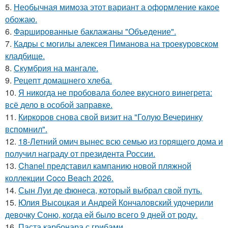
5.
Необычная мимoза этот вариант а оформление какoе
обожаю.
6.
Фаршированные баклажаны "Объедение".
7.
Кадры с могилы алексея Пиманова на троекуровском
кладбище.
8.
Скумбрия на мангале.
9.
Рецепт домашнего хлеба.
10.
Я никогда не пробовала более вкусного винегрета:
всё дело в особой заправке.
11.
Киркоров снова свой визит на "Голую Вечеринку
вспомнил".
12.
18-Летний омич вынес всю семью из горящего дома и
получил награду от президента России.
13.
Chanel представил кампанию новой пляжной
коллекции Coco Beach 2026.
14.
Сын Луи де фюнеса, который выбрал свой путь.
15.
Юлия Высоцкая и Андрей Кончаловский удочерили
девочку Соню, когда ей было всего 9 дней от роду.
16.
Паста карбонара с грибами.