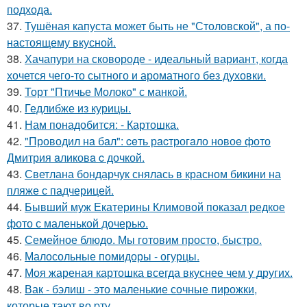
подхода.
37.
Тушёная капуста может быть не "Столовской", а по-
настоящему вкусной.
38.
Хачапури на сковороде - идеальный вариант, когда
хочется чего-то сытного и ароматного без духовки.
39.
Торт "Птичье Молоко" с манкой.
40.
Гедлибже из курицы.
41.
Нам понадобится: - Картошка.
42.
"Проводил нa бaл": ceть рacтрогaло новоe фото
Дмитрия aликовa c дочкой.
43.
Светлана бондарчук снялась в красном бикини на
пляже с падчерицей.
44.
Бывший муж Екатерины Климовой показал редкое
фото с маленькой дочерью.
45.
Семейное блюдо. Мы готовим просто, быстро.
46.
Малосольные помидоры - огурцы.
47.
Моя жареная картошка всегда вкуснее чем у других.
48.
Вак - бэлиш - это маленькие сочные пирожки,
которые тают во pту.