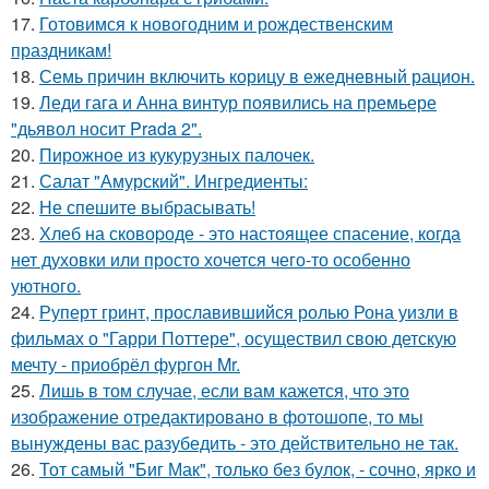
17.
Готовимся к новогодним и рождественским
праздникам!
18.
Семь причин включить корицу в ежедневный рацион.
19.
Леди гага и Анна винтур появились на премьере
"дьявол носит Prada 2".
20.
Пирожное из кукурузных палочек.
21.
Салат "Амурский". Ингредиенты:
22.
Не спешите выбрасывать!
23.
Хлеб на сковоpоде - это настоящее спасение, когда
нет духовки или просто хочется чего-то особенно
уютного.
24.
Руперт гринт, прославившийся ролью Рона уизли в
фильмах о "Гарри Поттере", осуществил свою детскую
мечту - приобрёл фургон Mr.
25.
Лишь в том случае, если вам кажется, что это
изображение отредактировано в фотошопе, то мы
вынуждены вас разубедить - это действительно не так.
26.
Тот самый "Биг Мак", только без булок, - сочно, ярко и