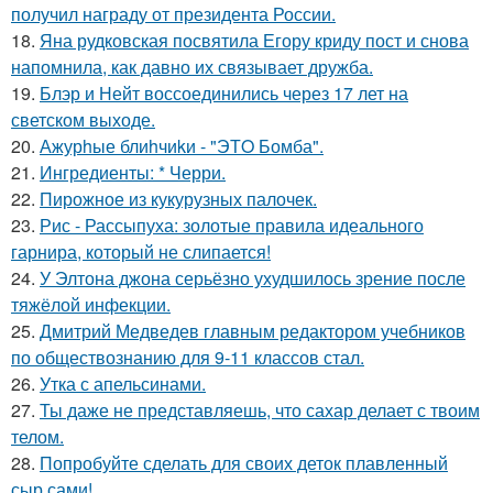
получил награду от президента России.
18.
Яна рудковская посвятила Егору криду пост и снова
напомнила, как давно их связывает дружба.
19.
Блэр и Нейт воссоединились через 17 лет на
светском выходе.
20.
Ажурhые блиhчиkи - "ЭТO Бомба".
21.
Ингредиенты: * Черри.
22.
Пирожное из кукурузных палочек.
23.
Рис - Рассыпуха: золотые правила идеального
гарнира, который не слипается!
24.
У Элтона джона серьёзно ухудшилось зрение после
тяжёлой инфекции.
25.
Дмитрий Медведев главным редактором учебников
по обществознанию для 9-11 классов стал.
26.
Утка с апельсинами.
27.
Ты даже не представляешь, что сахар делает с твоим
телом.
28.
Попробуйте сделать для своих деток плавленный
сыр сами!