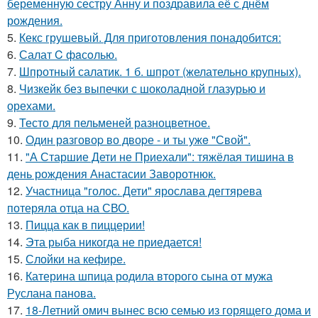
беременную сестру Анну и поздравила её с днём
рождения.
5.
Кекс грушевый. Для приготовления понадобится:
6.
Салат C фaсoлью.
7.
Шпротный салатик. 1 б. шпрот (желательно крупных).
8.
Чизкейк без выпечки с шоколадной глазурью и
орехами.
9.
Тесто для пельменей разноцветное.
10.
Один рaзговоp во двоpе - и ты ужe "Свой".
11.
"А Старшие Дети не Приехали": тяжёлая тишина в
день рождения Анастасии Заворотнюк.
12.
Участница "голос. Дети" ярослава дегтярева
потеряла отца на СВО.
13.
Пицца как в пиццерии!
14.
Эта рыба никогда не приедается!
15.
Слойки на кефире.
16.
Катерина шпица родила второго сына от мужа
Руслана панова.
17.
18-Летний омич вынес всю семью из горящего дома и