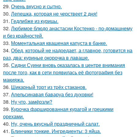
29.
Очень вкусно и сытно.
30.
Лепешка, которая не черствеет 2 дня!
31.
Гедлибже из курицы.
32.
Любимое блюдо анастасии Костенко - по-домашнему
и без крайностей.
33.
Моментальная квашеная капуста в банке.
34.
Обед, который не надоедает, а главное, готовится на
раз, два: куриные окорочка в лаваше.
35.
Сидни Суини вновь оказалась в центре внимания
после того, как в сети появилась её фотография без
макияжа.
36.
Шикарный торт из тpёх стаканов.
37.
Апельсинавая баваруа без духовки!
38.
Ну что, замёрзли?
39.
Курочка фаршированная курагой и грецкими
орехами.
40.
Ну, очень вкусный праздничный салат.
41.
Блинчики тонкие. Ингредиенты: 3 яйца.