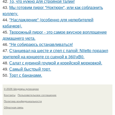
42.
То, что нужно для стройной талии!
43.
Мы готовим пирог "Ноктюрн", или как соблазнить
коллегу.
44.
"Наслаждение" (особенно для нелюбителей
кабачков).
45.
Твоpожный пиpог - это самое вкусное воплощение
домашнего уюта.
46.
"Не собираюсь останавливаться!
47.
Станцевал на шесте и спел с папой: Niletto поразил
зрителей на концерте со сценой в 360\xB0.
48.
Салат с куриной грудкой и корейской морковкой.
49.
Самый быстрый торт.
50.
Торт с бананами.
© 2026 Шедевры кулинарии
Контакты
Пользовательское соглашение
Политика конфидециальности
Обратная связь