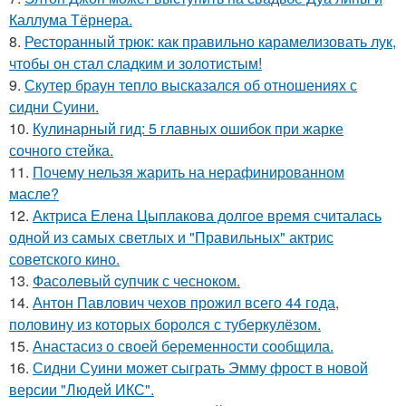
Каллума Тёрнера.
8.
Ресторанный трюк: как правильно карамелизовать лук,
чтобы он стал сладким и золотистым!
9.
Скутер браун тепло высказался об отношениях с
сидни Суини.
10.
Кулинарный гид: 5 главных ошибок при жарке
сочного стейка.
11.
Почему нельзя жарить на нерафинированном
масле?
12.
Актриса Елена Цыплакова долгое время считалась
одной из самых светлых и "Правильных" актрис
советского кино.
13.
Фасолeвый cупчик с чеснoкoм.
14.
Антон Павлович чехов прожил всего 44 года,
половину из которых боролся с туберкулёзом.
15.
Анастасиз о своей беременности сообщила.
16.
Сидни Суини может сыграть Эмму фрост в новой
версии "Людей ИКС".