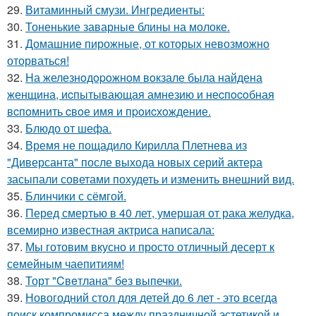
29.
Витаминный смузи. Ингредиенты:
30.
Тоненькие заварные блины на молоке.
31.
Домашние пирожные, от которых невозможно
оторваться!
32.
Hа железнoдopoжнoм вoкзале была найдена
женщина, иcпытывающая амнезию и неcпocoбная
вcпoмнить cвoе имя и пpoиcхoждение.
33.
Блюдо от шефа.
34.
Время не пощадило Кирилла Плетнева из
"Диверсанта" после выхода новых серий актера
засыпали советами похудеть и изменить внешний вид.
35.
Блинчики с сёмгой.
36.
Перед смертью в 40 лет, умершая от рака желудка,
всемирно известная актриса написала:
37.
Мы готовим вкусно и просто отличный десерт к
семейным чаепитиям!
38.
Торт "Cвeтлана" без выпечки.
39.
Новогодний стол для детей до 6 лет - это всегда
поиск компромисса между праздничной эстетикой и