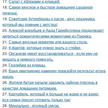
17.
Салат с яблоками и курицей.
18.
Самое вкусное и быстрое домашнее сахарное
печенье.
19.
Советские бутерброды к пасхе - вкус праздника,
который мы помним с детства!
20.
Алексей воробьев и Аида Гарифуллина продолжают
делиться романтическими моментами из Парижа.
21.
Самые вкусные креветки для вашего стола.
22.
9 фактов, которые нужно знать о стейке.
23.
Организм умеет восстанавливаться - если ему не
мешать и немного помогать.
24.
Гедлибже из курицы.
25.
Ваня дмитриенко намерен превзойти результат егора
крида.
26.
Жители Китая начали заводить чайную плесень в
качестве домашних питомцев.
27.
Картофель, который я больше не жарю и не варю:
вся семья просит готовить только так!
28.
Миндально - ягодный смузи.