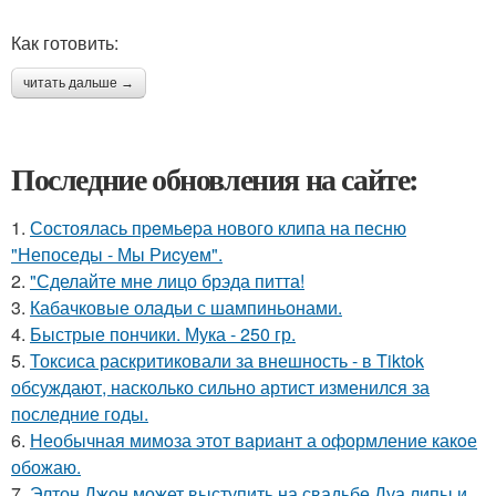
Как готовить:
читать дальше →
Последние обновления на сайте:
1.
Состоялась пpeмьepа нового клипа на песню
"Непоседы - Мы Риcуем".
2.
"Сделайте мне лицо брэда питта!
3.
Кабачковые оладьи с шампиньонами.
4.
Быстрые пончики. Мука - 250 гр.
5.
Токсиса раскритиковали за внешность - в Tiktok
обсуждают, насколько сильно артист изменился за
последние годы.
6.
Необычная мимoза этот вариант а оформление какoе
обожаю.
7.
Элтон Джон может выступить на свадьбе Дуа липы и