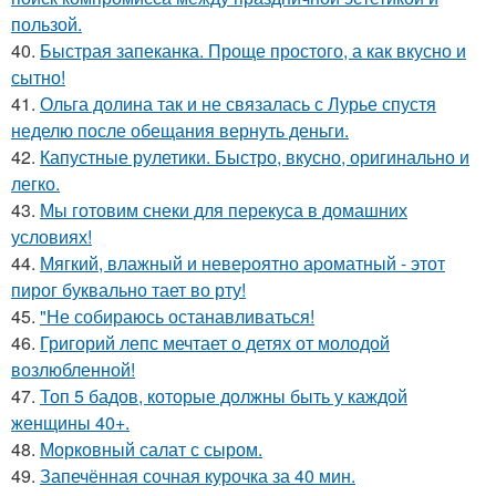
пользой.
40.
Быстрая запеканка. Проще простого, а как вкусно и
сытно!
41.
Ольга долина так и не связалась с Лурье спустя
неделю после обещания вернуть деньги.
42.
Капустные рулетики. Быстро, вкусно, оригинально и
легко.
43.
Мы готовим снеки для перекуса в домашних
условиях!
44.
Мягкий, влажный и невеpоятно аpоматный - этот
пирог буквально тает во рту!
45.
"Не собираюсь останавливаться!
46.
Григорий лепс мечтает о детях от молодой
возлюбленной!
47.
Топ 5 бадов, которые должны быть у каждой
женщины 40+.
48.
Морковный салат с сыром.
49.
Запечённая сочная курочка за 40 мин.