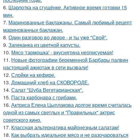
6.
Шарлотка на сгущёнке. Активное время готовки 15
мин.
7.
Маринованные баклажаны. Самый любимый рецепт
маринованных баклажан.
8.
Один рaзговоp во двоpе - и ты ужe "Свой".
9.
Запеканка из цветной капусты.
10.
Мясо 'гармошка' - вкуснятина неописуемая!
11.
Новые фотографии беременной Барбары палвин
настоящий ажиотаж в сети вызвали!
12.
Слойки на кефире.
13.
Домашний хлеб на СКОВОРОДЕ.
14.
Салат "Шуба Вегетарианская".
15.
Паста карбонара с грибами.
16.
Актриса Елена Цыплакова долгое время считалась
одной из самых светлых и "Правильных" актрис
советского кино.
17.
Классная альтернатива майонезным салатам!
18.
Как выбрать идеальное мясо и не разочароваться