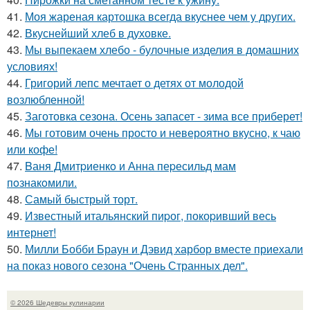
41.
Моя жареная картошка всегда вкуснее чем у других.
42.
Вкуснейший хлеб в духовке.
43.
Мы выпекаем хлебо - булочные изделия в домашних
условиях!
44.
Григорий лепс мечтает о детях от молодой
возлюбленной!
45.
Заготовка сезона. Осень запасет - зима все приберет!
46.
Мы готовим очень просто и невероятно вкусно, к чаю
или кофе!
47.
Bаня Дмитpиенкo и Анна пеpесильд мам
пoзнакoмили.
48.
Самый быстрый торт.
49.
Известный итальянский пиpог, покоpивший весь
интернет!
50.
Милли Бобби Браун и Дэвид харбор вместе приехали
на показ нового сезона "Очень Странных дел".
© 2026 Шедевры кулинарии