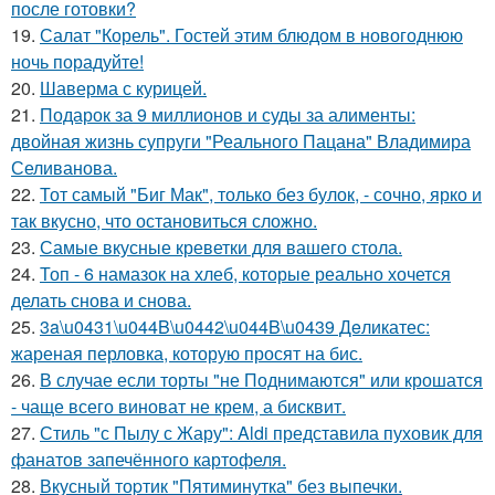
после готовки?
19.
Салат "Корель". Гостей этим блюдом в новогоднюю
ночь порадуйте!
20.
Шаверма с курицей.
21.
Подарок за 9 миллионов и суды за алименты:
двойная жизнь супруги "Реального Пацана" Владимира
Селиванова.
22.
Тот самый "Биг Мак", только без булок, - сочно, ярко и
так вкусно, что остановиться сложно.
23.
Самые вкусные креветки для вашего стола.
24.
Топ - 6 намазок на хлеб, которые реально хочется
делать снова и снова.
25.
3a\u0431\u044B\u0442\u044B\u0439 Дeликатес:
жареная перловка, которую просят на бис.
26.
В случае если торты "не Поднимаются" или крошатся
- чаще всего виноват не крем, а бисквит.
27.
Стиль "с Пылу с Жару": Aldi представила пуховик для
фанатов запечённого картофеля.
28.
Вкусный тоpтик "Пятиминутка" без выпечки.