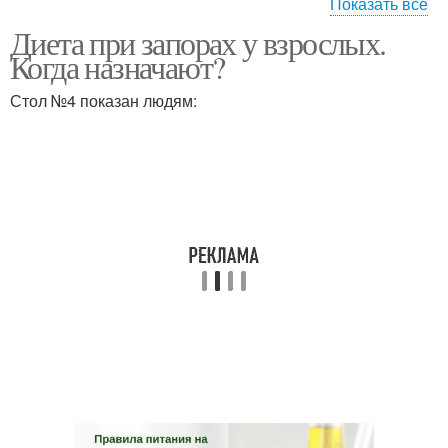
Показать все
Диета при запорах у взрослых.
Диеты при запорах
Питание при запорах
Когда назначают?
Стол №4 показан людям:
Продукты при запорах
Ограничения в питании