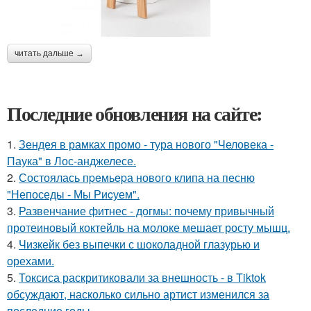
читать дальше →
Последние обновления на сайте:
1.
Зендея в рамках промо - тура нового "Человека -
Паука" в Лос-анджелесе.
2.
Состоялась пpeмьepа нового клипа на песню
"Непоседы - Мы Риcуем".
3.
Развенчание фитнес - догмы: почему привычный
протеиновый коктейль на молоке мешает росту мышц.
4.
Чизкейк без выпечки с шоколадной глазурью и
орехами.
5.
Токсиса раскритиковали за внешность - в Tiktok
обсуждают, насколько сильно артист изменился за
последние годы.