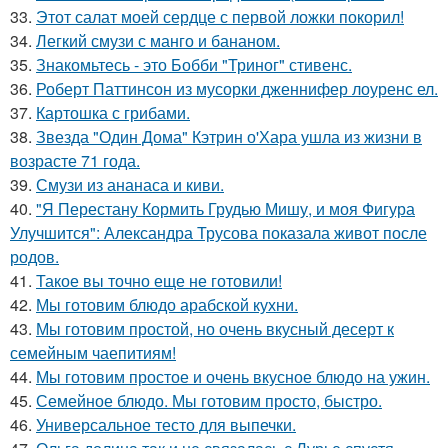
33.
Этот салат моей сердце с первой ложки покорил!
34.
Легкий смузи с манго и бананом.
35.
Знакомьтесь - это Бобби "Триног" стивенс.
36.
Роберт Паттинсон из мусорки дженнифер лоуренс ел.
37.
Картошка с грибами.
38.
Звезда "Один Дома" Кэтрин о'Хара ушла из жизни в
возрасте 71 года.
39.
Смузи из ананаса и киви.
40.
"Я Перестану Кормить Грудью Мишу, и моя Фигура
Улучшится": Александра Трусова показала живот после
родов.
41.
Такое вы точно еще не готовили!
42.
Мы готовим блюдо арабской кухни.
43.
Мы готовим простой, но очень вкусный десерт к
семейным чаепитиям!
44.
Мы готовим простое и очень вкусное блюдо на ужин.
45.
Семейное блюдо. Мы готовим просто, быстро.
46.
Универсальное тесто для выпечки.