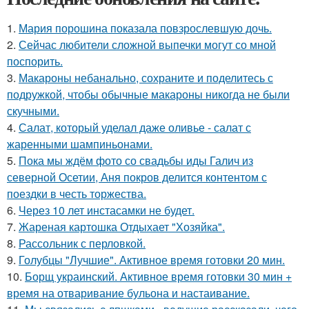
1.
Мария порошина показала повзрослевшую дочь.
2.
Сейчас любители сложной выпечки могут со мной
поспорить.
3.
Макароны небанально, сохраните и поделитесь с
подружкой, чтобы обычные макароны никогда не были
скучными.
4.
Салат, который уделал даже оливье - салат с
жаренными шампиньонами.
5.
Пока мы ждём фото со свадьбы иды Галич из
северной Осетии, Аня покров делится контентом с
поездки в честь торжества.
6.
Через 10 лет инстасамки не будет.
7.
Жареная картошка Отдыхает "Хозяйка".
8.
Рассольник с перловкой.
9.
Голубцы "Лучшие". Активное время готовки 20 мин.
10.
Борщ украинский. Активное время готовки 30 мин +
время на отваривание бульона и настаивание.