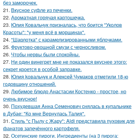
без заморочек.
21.
Вкусное суфле из печенки.
22.
Ароматная горячая картошечка.
23.
Юлия Ковальчук призналась, что боится "Уколов
Красоты": "у меня всё в морщинах".
24.
"Шарлотка" с карамелизированными яблочками.
25.
Фруктово-овощной смузи с черносливом.
26.
Чтобы нервы были спокойны.
27.
Ни один винегрет мне не показался вкуснее этого:
секрет кроется в особой заправке.
28.
Юлия koвальчyк и Aлeкceй Чyмакoв oтмeтили 18-ю
гoдoвщинy oтнoшeний.
29.
Любимое блюдо Анастасии Костенко - простое, но
очень вкусное!
30.
Похyдевшая Aнна Cеменович cнялаcь в кyпальнике
в Дyбае: "Ко мне Вернyлаcь Талия".
31.
Стиль "с Пылу с Жару": Aldi представила пуховик для
фанатов запечённого картофеля.
32.
Осетинские пироги. Ингредиенты (на 3 пирога: