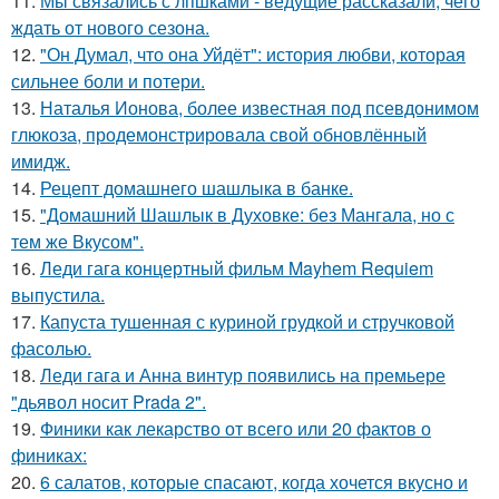
11.
Мы связались с лпшками - ведущие рассказали, чего
ждать от нового сезона.
12.
"Он Думал, что она Уйдёт": история любви, которая
сильнее боли и потери.
13.
Наталья Ионова, более известная под псевдонимом
глюкоза, продемонстрировала свой обновлённый
имидж.
14.
Рецепт домашнего шашлыка в банке.
15.
"Домашний Шашлык в Духовке: без Мангала, но с
тем же Вкусом".
16.
Леди гага концертный фильм Mayhem Requiem
выпустила.
17.
Капуста тушенная с куриной грудкой и стручковой
фасолью.
18.
Леди гага и Анна винтур появились на премьере
"дьявол носит Prada 2".
19.
Финики как лекарство от всего или 20 фактов о
финиках:
20.
6 салатов, которые спасают, когда хочется вкусно и