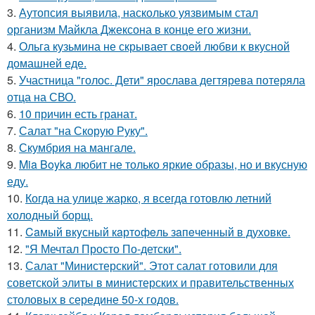
3.
Аутопсия выявила, насколько уязвимым стал
организм Майкла Джексона в конце его жизни.
4.
Ольга кузьмина не скрывает своей любви к вкусной
домашней еде.
5.
Участница "голос. Дети" ярослава дегтярева потеряла
отца на СВО.
6.
10 причин есть гранат.
7.
Салат "на Скорую Руку".
8.
Скумбрия на мангале.
9.
Mia Boyka любит не только яркие образы, но и вкусную
еду.
10.
Когда на улице жарко, я всегда готовлю летний
холодный борщ.
11.
Caмый вкyсный кaртoфeль зaпeченный в духовке.
12.
"Я Мечтал Просто По-детски".
13.
Салат "Министерский". Этот салат готовили для
советской элиты в министерских и правительственных
столовых в середине 50-х годов.