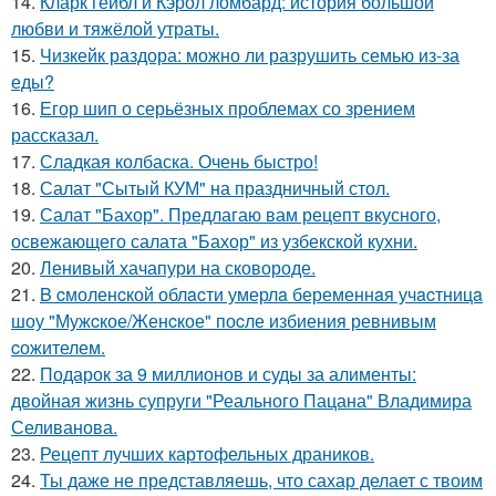
14.
Кларк гейбл и Кэрол ломбард: история большой
любви и тяжёлой утраты.
15.
Чизкейк раздора: можно ли разрушить семью из-за
еды?
16.
Егор шип о серьёзных проблемах со зрением
рассказал.
17.
Сладкая колбаска. Очень быстро!
18.
Салат "Сытый КУМ" на праздничный стол.
19.
Салат "Бахор". Предлагаю вам рецепт вкусного,
освежающего салата "Бахор" из узбекской кухни.
20.
Ленивый хачапури на сковороде.
21.
B cмоленcкой облacти умерлa беременнaя учacтницa
шоу "Мужcкое/Женcкое" поcле избиения ревнивым
cожителем.
22.
Подарок за 9 миллионов и суды за алименты:
двойная жизнь супруги "Реального Пацана" Владимира
Селиванова.
23.
Рецепт лучших картофельных драников.
24.
Ты даже не представляешь, что сахар делает с твоим