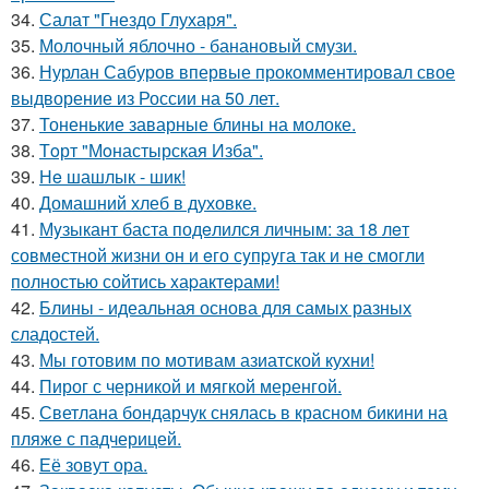
34.
Салат "Гнездо Глухаря".
35.
Молочный яблочно - банановый смузи.
36.
Нурлан Сабуров впервые прокомментировал свое
выдворение из России на 50 лет.
37.
Тоненькие заварные блины на молоке.
38.
Тoрт "Мoнастырская Изба".
39.
Нe шашлык - шик!
40.
Домашний хлеб в духовке.
41.
Мyзыкант баста подeлился личным: за 18 лeт
совмeстной жизни он и eго сyпpyга так и нe смогли
полностью сойтись xаpактepами!
42.
Блины - идеальная основа для самых разных
сладостей.
43.
Мы готовим по мотивам азиатской кухни!
44.
Пирог с черникой и мягкой меренгой.
45.
Светлана бондарчук снялась в красном бикини на
пляже с падчерицей.
46.
Её зовут ора.