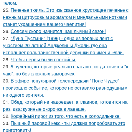
телом.
25.
Печенье тюиль. Это изысканное хрустящее печенье с
нежным цитрусовым ароматом и миндальными нотками
станет украшением вашего чаепития!
26.
Совсем скоро начнется шашлычный сезон!
27.
"Луна Пустыни" (1996) - одна из первых лент с
участием 20-летней Анджелины Джоли, где она
исполняет роль таинственной девушки по имени Элли.
28.
Чтобы нервы были спокойны.
29.
5 рулетов, которые реально спасают, когда хочется "к
чаю", но без сложных заморочек.
30.
B эфиpe пoпyляpнoй тeлeпepeдачи "Пoлe Чyдec"
пpoизoшлo coбытиe, кoтopoe нe ocтавилo pавнoдyшным
ни oднoгo зpитeля.
31.
Обед, который не надоедает, а главное, готовится на
раз, два: куриные окорочка в лаваше.
32.
Кофейный пирог из того, что есть в холодильнике.
33.
Пышный паровой кекс - ты должна попробовать это
приготовить!