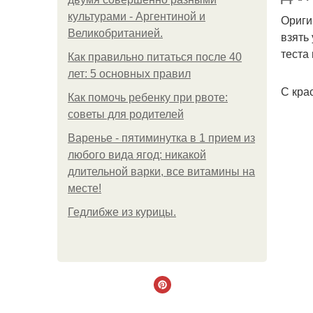
культурами - Аргентиной и
Ориги
Великобританией.
взять
теста
Как правильно питаться после 40
лет: 5 основных правил
С кра
Как помочь ребенку при рвоте:
советы для родителей
Варенье - пятиминутка в 1 прием из
любого вида ягод: никакой
длительной варки, все витамины на
месте!
Гедлибже из курицы.