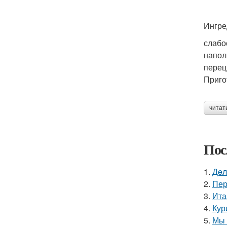
Ингре
слабо
наполн
перец
Приго
читат
Пос
1.
Дeл
2.
Пер
3.
Ита
4.
Кур
5.
Мы 