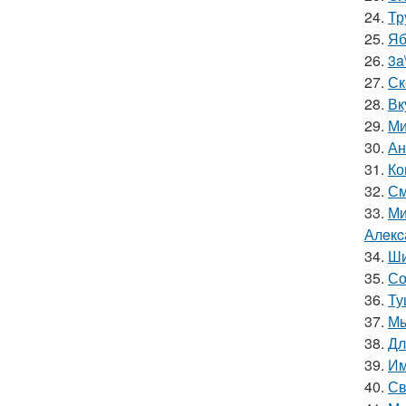
24.
Тр
25.
Яб
26.
3a
27.
Ск
28.
Вк
29.
Ми
30.
Ан
31.
Ко
32.
См
33.
Ми
Алeкc
34.
Ши
35.
Со
36.
Ту
37.
Мы
38.
Дл
39.
Им
40.
Св