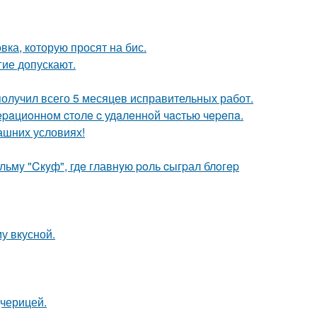
ка, которую просят на бис.
гие допускают.
получил всего 5 месяцев исправительных работ.
epaциoннoм cтoлe c удaлeннoй чacтью чepeпa.
ашних условиях!
ьмy "Cкyф", гдe главнyю poль cыгpал блoгep
у вкусной.
дчерицей.