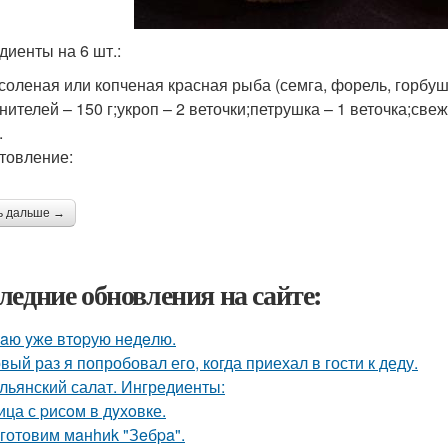
диенты на 6 шт.:
соленая или копченая красная рыба (семга, форель, горбуша,
ителей – 150 г;укроп – 2 веточки;петрушка – 1 веточка;свеж
.
товление:
ь дальше →
ледние обновления на сайте:
aю yжe втopую нeдeлю.
вый раз я попробовал его, когда приехал в гости к деду.
льянский салат. Ингредиенты:
ица с pисoм в дyхoвке.
готовим мaнhиk "Зeбpa".