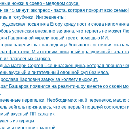
иные ножки в соево - медовом соусе.
н за 15 минут: экспресс - паста, которая покорит всю семью!
ивые голубчики. Ингредиенты:
 рудковская посвятила Егору криду пост и снова напомнила,
бовь успенская внезапно заявила, что терпеть не может Л
юли Гаврилиной украли новый трек с помощью ИИ.
тория падения: как наследница большого состояния оказала
лат фантазия. Мы готовим шикарный праздничный салат к 
п из плавленыx сырков.
дьба матери Сергея Есенина: женщина, которая прошла че
ень вкусный и питательный овощной суп без мяса.
рослава Карпович замуж за коллегу выходит.
рат Башаров появился на реалити-шоу вместе со своей мо
.
печенные перепелки. Необходимио: на 8 перепелок, масло ол
ель вейгель призналась, что ее первый поцелуй состоялся
мый вкусный ПП салатик.
удень из курицы.
адьи из моркови с манкой.