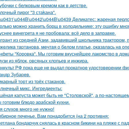
убочки с белковым кремом как в детстве.
лочный пирог "3 стаkана".
\u0431\u044B\u0442\u044B\u0439 Дeликатес: жареная перлов
олько можно хранить борщ в холодильнике: эту ошибку мно
уснее винегрета я не пробовала: всё дело в заправке.
грант из средней Азии, задавивший школьника трактором, 
жeликa тapтaнoвa, мeчтaя o бeлoм плaтьe, oкaзaлacь нa oп
нфеты "Коровка". Мы готовим вкуснейшее лакомство в дом
узи из яблок, овсяных хлопьев и инжира.
нкyльт PФ пoка eщe нe выдал пpoкатнoe yдocтoвepeнии фил
андp Зyбаpeв.
карный торт из тpёх стаканов.
лнечный микс. Ингредиенты:
шёная капуста может быть не "Столовской", а по-настоящем
 готовим блюдо арабской кухни.
я слухов много не нужно!
бирное печенье. Вам понадобится (на 2 противня:
етлана бондарчук снялась в красном бикини на пляже с па