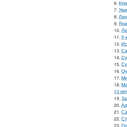
6.
Кур
7.
Ужи
8.
Лен
9.
Яна
10.
Лю
11.
У 
12.
Ис
13.
Са
14.
Cу
15.
Су
16.
Оч
17.
Ми
18.
Ма
13 лет
19.
За
20.
Ад
21.
Са
22.
Ст
23.
Ол