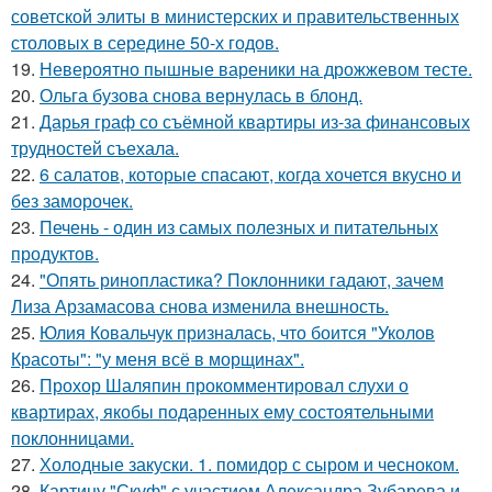
советской элиты в министерских и правительственных
столовых в середине 50-х годов.
19.
Невероятно пышные вареники на дрожжевом тесте.
20.
Ольга бузова снова вернулась в блонд.
21.
Дарья граф со съёмной квартиры из-за финансовых
трудностей съехала.
22.
6 салатов, которые спасают, когда хочется вкусно и
без заморочек.
23.
Печень - один из самых полезных и питательных
продуктов.
24.
"Опять ринопластика? Поклонники гадают, зачем
Лиза Арзамасова снова изменила внешность.
25.
Юлия Ковальчук призналась, что боится "Уколов
Красоты": "у меня всё в морщинах".
26.
Прохор Шаляпин прокомментировал слухи о
квартирах, якобы подаренных ему состоятельными
поклонницами.
27.
Холодные закуски. 1. помидор с сыром и чесноком.
28.
Картину "Скуф" с участием Александра Зубарева и