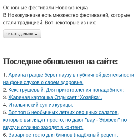
Основные фестивали Новокузнецка
В Новокузнецке есть множество фестивалей, которые
стали традицией. Вот некоторые из них:
читать дальше →
Последние обновления на сайте:
1.
Ариана гранде берет паузу в публичной деятельности
на фоне слухов о своем здоровье.
2.
Кекс грушевый. Для приготовления понадобится:
3.
Жареная картошка Отдыхает "Хозяйка".
4.
Итальянский суп из курицы.
5.
Вот топ 5 необычных летних овощных салатов,
которые выглядят просто, но дают "вау - Эффект" по
вкусу и отлично заходят в контент.
6.
Заварное тесто для блинов (надёжный рецепт.