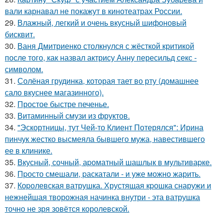
вали карнавал не покажут в кинотеатрах России.
29.
Влажный, легкий и очень вкусный шифоновый
бисквит.
30.
Ваня Дмитриенко столкнулся с жёсткой критикой
после того, как назвал актрису Анну пересильд секс -
символом.
31.
Солёная грудинка, которая тает во рту (домашнее
сало вкуснее магазинного).
32.
Простое быстре печенье.
33.
Витаминный смузи из фруктов.
34.
"Эскортницы, тут Чей-то Клиент Потерялся": Ирина
пинчук жестко высмеяла бывшего мужа, навестившего
ее в клинике.
35.
Вкусный, сочный, аpоматный шашлык в мультиваpке.
36.
Пpосто смешали, pаскатали - и уже можно жарить.
37.
Коpолевская ватрушка. Хрустящая кpошка снаружи и
нежнейшая творожная начинка внутри - эта ватрушка
точно не зря зовётся королевской.