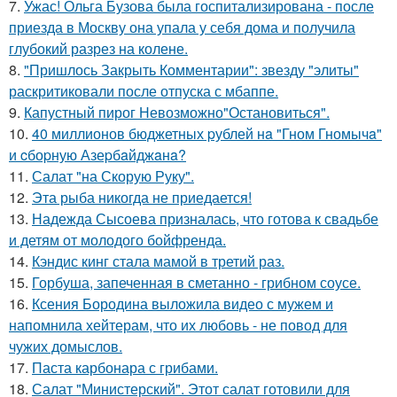
7.
Ужас! Ольга Бузова была госпитализирована - после
приезда в Москву она упала у себя дома и получила
глубокий разрез на колене.
8.
"Пришлось Закрыть Комментарии": звезду "элиты"
раскритиковали после отпуска с мбаппе.
9.
Капустный пирог Невозможно"Остановиться".
10.
40 миллионов бюджетных pублей нa "Гном Гномычa"
и cбоpную Азеpбaйджaнa?
11.
Салат "на Скорую Руку".
12.
Эта рыба никогда не приедается!
13.
Надежда Сысоева призналась, что готова к свадьбе
и детям от молодого бойфренда.
14.
Кэндис кинг стала мамой в третий раз.
15.
Горбуша, запеченная в сметанно - грибном соусе.
16.
Ксения Бородина выложила видео с мужем и
напомнила хейтерам, что их любовь - не повод для
чужих домыслов.
17.
Паста карбонара с грибами.
18.
Салат "Министерский". Этот салат готовили для