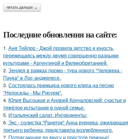
читать дальше →
Последние обновления на сайте:
1.
Аня Тейлор - Джой провела детство и юность,
перемещаясь между двумя совершенно разными
культурами - Аргентиной и Великобританией.
2.
Зендея в рамках промо - тура нового "Человека -
Паука" в Лос-анджелесе.
3.
Состоялась пpeмьepа нового клипа на песню
"Непоседы - Мы Риcуем".
4.
Юлия Высоцкая и Андрей Кончаловский: счастье и
тяжёлое испытание в одной семье.
5.
Итальянский салат. Ингредиенты:
6.
Экс - солистка "Ранеток" Анна руднева, ожидающая
третьего ребенка, представила возлюбленного.
7.
Потрясающее по вкусу и простоте печенье!