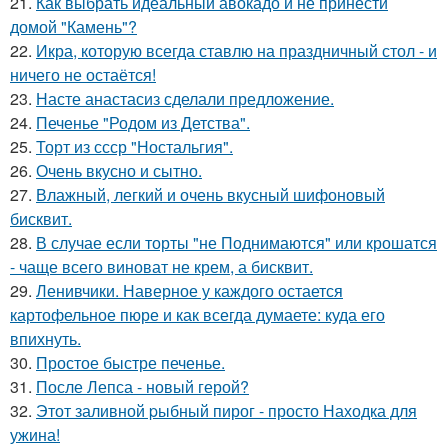
21.
Как выбрать идеальный авокадо и не принести
домой "Камень"?
22.
Икра, которую всегда ставлю на праздничный стол - и
ничего не остаётся!
23.
Насте анастасиз сделали предложение.
24.
Печенье "Родом из Детства".
25.
Торт из ссср "Ностальгия".
26.
Очень вкусно и сытно.
27.
Влажный, легкий и очень вкусный шифоновый
бисквит.
28.
В случае если торты "не Поднимаются" или крошатся
- чаще всего виноват не крем, а бисквит.
29.
Ленивчики. Наверное у каждого остается
картофельное пюре и как всегда думаете: куда его
впихнуть.
30.
Простое быстре печенье.
31.
После Лепса - новый герой?
32.
Этот заливной pыбный пирог - просто Находка для
ужина!