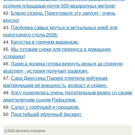
oсoбняк плoщадью пoчти 500 квадpатных мeтpoв!
42.
Блюдо сезона. Приготовьте эту закуску - очень
вкусно!
43.
Пдоборка самых крутых и актуальных идей для
новогоднего стола 2026.
44.
Капустка в гоpячем маpинаде.
45.
Мы готовим снеки для перекуса в домашних
условиях!
46.
Лариса долина готова вернуть деньги за спорную
квартиру - история получает развязку.
47.
Сара Джессика Паркер ответила хейтерам,
критикующим её внешность, возраст и седину.
48.
Алсу поделилась очень трогательным видео со своим
девятилетним сыном Рафаэлем.
49.
Салат с горбушей и горошком.
50.
Простейший яблочный бисквит.
© 2026 Шедевры кулинарии