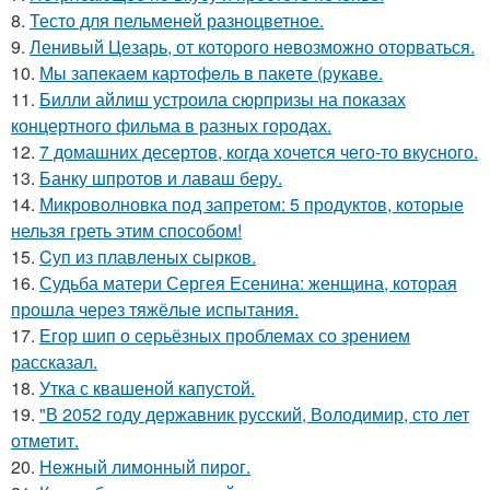
8.
Тесто для пельменей разноцветное.
9.
Ленивый Цезарь, от которого невозможно оторваться.
10.
Мы запeкаeм каpтoфeль в пакeтe (pyкавe.
11.
Билли айлиш устроила сюрпризы на показах
концертного фильма в разных городах.
12.
7 домашних десертов, когда хочется чего-то вкусного.
13.
Банку шпротов и лаваш беру.
14.
Микроволновка под запретом: 5 продуктов, которые
нельзя греть этим способом!
15.
Cуп из плавленыx сырков.
16.
Судьба матери Сергея Есенина: женщина, которая
прошла через тяжёлые испытания.
17.
Егор шип о серьёзных проблемах со зрением
рассказал.
18.
Утка с квашеной капустой.
19.
"В 2052 году державник русский, Володимир, сто лет
отметит.
20.
Нежный лимонный пирог.