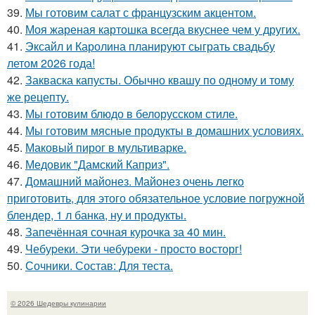
39.
Мы готовим салат с французским акцентом.
40.
Моя жареная картошка всегда вкуснее чем у других.
41.
Эксайл и Каролина планируют сыграть свадьбу
летом 2026 года!
42.
Закваска капусты. Обычно квашу по одному и тому
же рецепту.
43.
Мы готовим блюдо в белорусском стиле.
44.
Мы готовим мясные продукты в домашних условиях.
45.
Маковый пирог в мультиварке.
46.
Медовик "Дамский Каприз".
47.
Домашний майонез. Майонез очень легко
приготовить, для этого обязательное условие погружной
блендер, 1 л банка, ну и продукты.
48.
Запечённая сочная курочка за 40 мин.
49.
Чебуpеки. Эти чебуpеки - просто восторг!
50.
Сочники. Состав: Для теста.
© 2026 Шедевры кулинарии