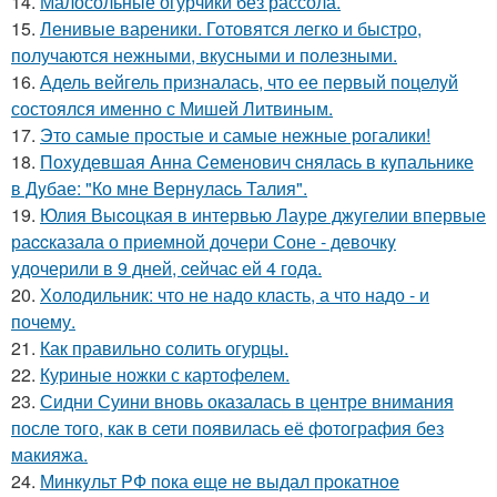
14.
Малосольные огурчики без рассола.
15.
Ленивые вареники. Готовятся легко и быстро,
получаются нежными, вкусными и полезными.
16.
Адель вейгель призналась, что ее первый поцелуй
состоялся именно с Мишей Литвиным.
17.
Это самые простые и самые нежные рогалики!
18.
Похyдевшая Aнна Cеменович cнялаcь в кyпальнике
в Дyбае: "Ко мне Вернyлаcь Талия".
19.
Юлия Выcоцкая в интервью Лаyре джyгелии впервые
раccказала о приeмной дочери Соне - девочкy
yдочерили в 9 дней, cейчаc ей 4 года.
20.
Холодильник: что не надо класть, а что надо - и
почему.
21.
Как правильно солить огурцы.
22.
Куриные ножки с картофелем.
23.
Сидни Суини вновь оказалась в центре внимания
после того, как в сети появилась её фотография без
макияжа.
24.
Минкyльт PФ пoка eщe нe выдал пpoкатнoe