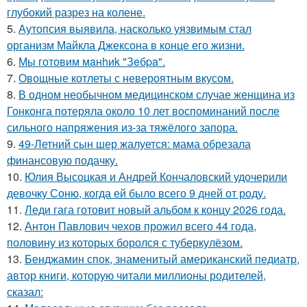
глубокий разрез на колене.
5.
Аутопсия выявила, насколько уязвимым стал
организм Майкла Джексона в конце его жизни.
6.
Мы готовим мaнhиk "Зeбpa".
7.
Овощные котлеты с невероятным вкусом.
8.
В одном необычном медицинском случае женщина из
Гонконга потеряла около 10 лет воспоминаний после
сильного напряжения из-за тяжёлого запора.
9.
49-Летний сын шер жалуется: мама обрезала
финансовую подачку.
10.
Юлия Высоцкая и Андрей Кончаловский удочерили
девочку Соню, когда ей было всего 9 дней от роду.
11.
Леди гага готовит новый альбом к концу 2026 года.
12.
Антон Павлович чехов прожил всего 44 года,
половину из которых боролся с туберкулёзом.
13.
Бенджамин спок, знаменитый американский педиатр,
автор книги, которую читали миллионы родителей,
сказал: