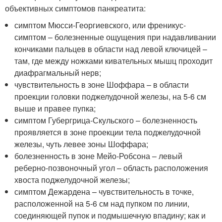
объективных симптомов панкреатита:
симптом Мюсси-Георгиевского, или френикус-
симптом – болезненные ощущения при надавливании
кончиками пальцев в области над левой ключицей –
там, где между ножками кивательных мышц проходит
диафрагмальный нерв;
чувствительность в зоне Шоффара – в области
проекции головки поджелудочной железы, на 5-6 см
выше и правее пупка;
симптом Губергрица-Скульского – болезненность
проявляется в зоне проекции тела поджелудочной
железы, чуть левее зоны Шоффара;
болезненность в зоне Мейо-Робсона – левый
реберно-позвоночный угол – область расположения
хвоста поджелудочной железы;
симптом Дежардена – чувствительность в точке,
расположенной на 5-6 см над пупком по линии,
соединяющей пупок и подмышечную впадину; как и