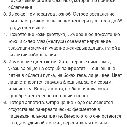
неукротимой рвотой с желчью, которая не приносит
облегчения.
Высокая температура , озноб. Острое воспаление
вызывает резкое повышение температуры тела до 38
градусов и выше.
Пожелтение кожи (желтуха) . Умеренное пожелтение
кожи и склер глаз (желтуха) означает нарушение
эвакуации желчи и участие желчевыводящих путей в
развитии заболевания.
Изменение цвета кожи. Характерные симптомы,
указывающие на острый панкреатит — синюшные
пятна в области пупка, на боках тела, лице, шее. Цвет
лица становится сначала бледным, затем серым,
землистым. Внизу живота, в области паха кожа
приобретает
зеленовато-синий
оттенок.
Потеря аппетита. Отвращение к еде объясняется
отсутствием панкреатических ферментов в
пищеварительном тракте. Вместо этого они остаются
в поджелудочной железе, переваривая ее, или