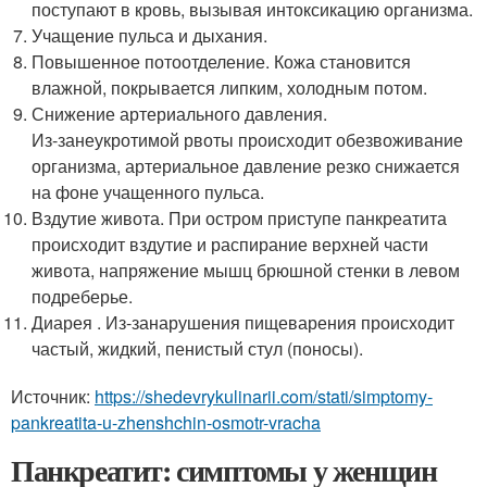
поступают в кровь, вызывая интоксикацию организма.
Учащение пульса и дыхания.
Повышенное потоотделение. Кожа становится
влажной, покрывается липким, холодным потом.
Снижение артериального давления.
Из-за
неукротимой рвоты происходит обезвоживание
организма, артериальное давление резко снижается
на фоне учащенного пульса.
Вздутие живота. При остром приступе панкреатита
происходит вздутие и распирание верхней части
живота, напряжение мышц брюшной стенки в левом
подреберье.
Диарея .
Из-за
нарушения пищеварения происходит
частый, жидкий, пенистый стул (поносы).
Источник:
https://shedevrykulinarii.com/stati/simptomy-
pankreatita-u-zhenshchin-osmotr-vracha
Панкреатит: симптомы у женщин