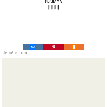
Читайте также
Какие основные признаки панкреатита нужно знать
обязательно. Причины панкреатита