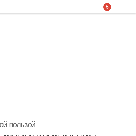
5
бой пользой
озволяют по-новому использовать главный