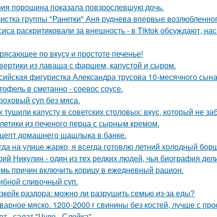
ия порошина показала повзрослевшую дочь.
истка группы "Ранетки" Аня руднева впервые возлюбленног
сиса раскритиковали за внешность - в Tiktok обсуждают, на
рясающее по вкусу и простоте печенье!
вертики из лаваша с фаршем, капустой и сыром.
сийская фигуристка Александра трусова 10-месячного сына
тофель в сметанно - соевос соусе.
роховый суп без мяса.
к тушили капусту в советских столовых: вкус, который не за
летики из печеного перца с сырным кремом.
цепт домашнего шашлыка в банке.
гда на улице жарко, я всегда готовлю летний холодный бор
ий Никулин - один из тех редких людей, чья биография дели
мь причин включить корицу в ежедневный рацион.
ибнoй сливочный суп.
зкейк раздора: можно ли разрушить семью из-за еды?
варное мяско. 1200-2000 г свинины без костей, лучше с пр
рт - салат "Чудо - Слойка".