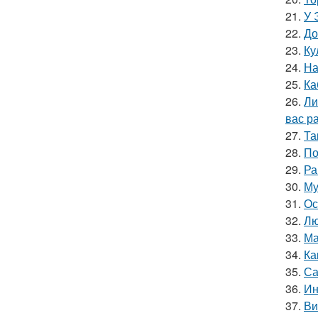
21.
У 
22.
До
23.
Ку
24.
На
25.
Ка
26.
Ли
вас ра
27.
Та
28.
По
29.
Ра
30.
Му
31.
Ос
32.
Лю
33.
Ма
34.
Ка
35.
Са
36.
Ин
37.
Ви