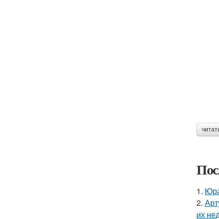
читат
Пос
1.
Юра
2.
Арт
их не