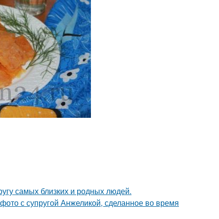
угу самых близких и родных людей.
 фото с супругой Анжеликой, сделанное во время