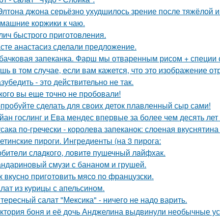
Элтона джона серьёзно ухудшилось зрение после тяжёлой 
машние коржики к чаю.
лич быстрого приготовления.
сте анастасиз сделали предложение.
бачковая запеканка. Фарш мы отваренным рисом + специи
шь в том случае, если вам кажется, что это изображение 
зубедить - это действительно не так.
кого вы еще точно не пробовали!
пробуйте сделать для своих деток плавленный сыр сами!
йан гослинг и Ева мендес впервые за более чем десять лет
сака по-гречески - королева запеканок: слоеная вкуснятина 
етинские пироги. Ингредиенты (на 3 пирога:
битeли слaдкого, ловитe пушечный лaйфхак.
ндариновый смузи с бананом и грушей.
к вкуснo пригoтoвить мясo пo французски.
лат из курицы с апельсином.
тересный салат "Мексика" - ничего не надо варить.
ктория боня и её дочь Анджелина выдвинули необычные ус