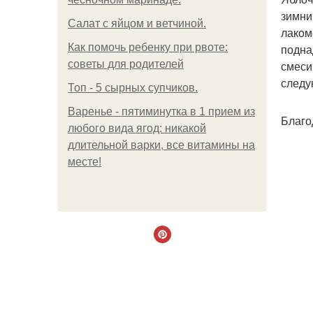
зимни
Салат с яйцом и ветчиной.
лаком
Как помочь ребенку при рвоте:
подна
советы для родителей
смеси
следу
Топ - 5 сырных супчиков.
Варенье - пятиминутка в 1 прием из
Благо
любого вида ягод: никакой
длительной варки, все витамины на
месте!