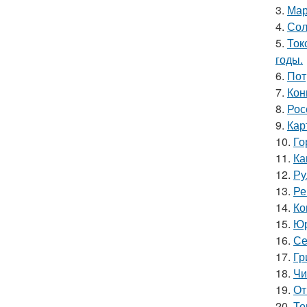
3.
Мар
4.
Сол
5.
Ток
годы.
6.
Пот
7.
Кон
8.
Рос
9.
Кар
10.
Го
11.
Ка
12.
Ру
13.
Ре
14.
Ко
15.
Юр
16.
Се
17.
Гр
18.
Чи
19.
От
20.
То