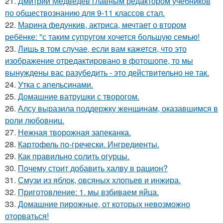
21.
Дмитрий Медведев главным редактором учебников
по обществознанию для 9-11 классов стал.
22.
Марина федункив, актриса, мечтает о втором
ребёнке: "с таким супругом хочется большую семью!
23.
Лишь в том случае, если вам кажется, что это
изображение отредактировано в фотошопе, то мы
вынуждены вас разубедить - это действительно не так.
24.
Утка с апельсинами.
25.
Домашние ватрушки с творогом.
26.
Алсу выразила поддержку женщинам, оказавшимся в
роли любовниц.
27.
Нежная творожная запеканка.
28.
Картофель по-гречески. Ингредиенты.
29.
Как правильно солить огурцы.
30.
Почему стоит добавить халву в рацион?
31.
Смузи из яблок, овсяных хлопьев и инжира.
32.
Приготовление: 1. мы взбиваем яйца.
33.
Домашние пирожные, от которых невозможно
оторваться!