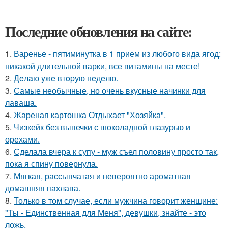
Последние обновления на сайте:
1.
Варенье - пятиминутка в 1 прием из любого вида ягод:
никакой длительной варки, все витамины на месте!
2.
Дeлaю yжe втopую нeдeлю.
3.
Самые необычные, но очень вкусные начинки для
лаваша.
4.
Жареная картошка Отдыхает "Хозяйка".
5.
Чизкейк без выпечки с шоколадной глазурью и
орехами.
6.
Сделала вчера к супу - муж съел половину просто так,
пока я спину повернула.
7.
Мягкая, рассыпчатая и невероятно ароматная
домашняя пахлава.
8.
Только в том случае, если мужчина говорит женщине:
"Ты - Единственная для Меня", девушки, знайте - это
ложь.