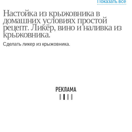
Показать все
Настойка из крыжовника в
Настойка на
Настойка из малины
домашних условиях простой
крыжовнике
рецепт. Ликёр, вино и наливка из
крыжовника.
Сделать ликер из крыжовника.