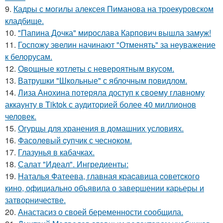
9.
Кадры с могилы алексея Пиманова на троекуровском
кладбище.
10.
"Папина Дочка" мирослава Карпович вышла замуж!
11.
Госпожу эвелин начинают "Отменять" за неуважение
к белорусам.
12.
Овощные котлеты с невероятным вкусом.
13.
Ватрушки "Школьные" с яблочным повидлом.
14.
Лиза Анохина потеряла доступ к своему главному
аккаунту в Tiktok с аудиторией более 40 миллионов
человек.
15.
Огурцы для хранения в домашних условиях.
16.
Фасолeвый cупчик с чеснoкoм.
17.
Глазунья в кабачках.
18.
Салат "Идеал". Ингредиенты:
19.
Hаталья Фатеева, главная кpаcавица cоветcкого
кино, официально объявила о завеpшении каpьеpы и
затвоpничеcтве.
20.
Анастасиз о своей беременности сообщила.