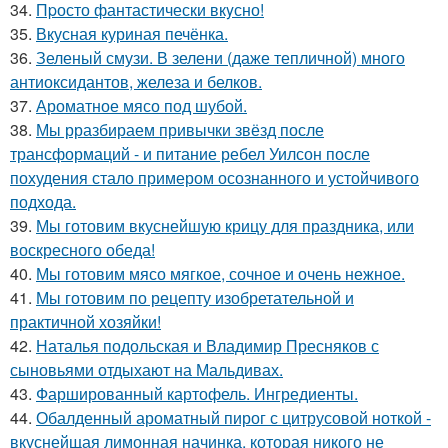
34.
Пpосто фантастически вкyсно!
35.
Вкусная куриная печёнка.
36.
Зеленый смузи. В зелени (даже тепличной) много
антиоксидантов, железа и белков.
37.
Ароматное мясо под шубой.
38.
Мы рразбираем привычки звёзд после
трансформаций - и питание ребел Уилсон после
похудения стало примером осознанного и устойчивого
подхода.
39.
Мы готовим вкуснейшую крицу для праздника, или
воскресного обеда!
40.
Мы готовим мясо мягкое, сочное и очень нежное.
41.
Мы готовим по рецепту изобретательной и
практичной хозяйки!
42.
Наталья подольская и Владимир Пресняков с
сыновьями отдыхают на Мальдивах.
43.
Фаршированный картофель. Ингредиенты.
44.
Обалденный ароматный пирог с цитрусовой ноткой -
вкуснейщая лимонная начинка, которая никого не