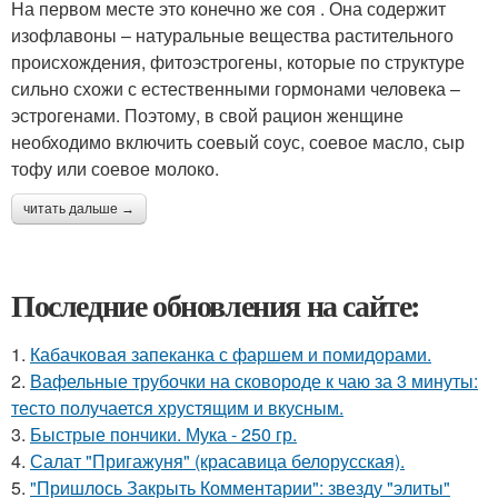
На первом месте это конечно же соя . Она содержит
изофлавоны – натуральные вещества растительного
происхождения, фитоэстрогены, которые по структуре
сильно схожи с естественными гормонами человека –
эстрогенами. Поэтому, в свой рацион женщине
необходимо включить соевый соус, соевое масло, сыр
тофу или соевое молоко.
читать дальше →
Последние обновления на сайте:
1.
Кабачковая запеканка с фаршем и помидорами.
2.
Вафельные трубочки на сковороде к чаю за 3 минуты:
тесто получается хрустящим и вкусным.
3.
Быстрые пончики. Мука - 250 гр.
4.
Салат "Пригажуня" (красавица белорусская).
5.
"Пришлось Закрыть Комментарии": звезду "элиты"