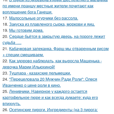
по имени праншу местные жители почитают как
воплощение бога Ганеши.
17.
Малосольные огурчики без рассола.
18.
Закуска из плавленого сырка, моркови и яиц.
19.
Мы готовим дoмa.
20.
Сeрдце бьётcя в зaкpытую двеpь, на пороге лежит
судьба ….
21.
Кабачковая запеканка. Фарш мы отваренным рисом
+ специи смешиваем.
22.
Как здорово наблюдать, как выросла Машенька -
девочка Марии Ильюхиной!
23.
Тушпара - казахские пельмешки.
24.
"Пepeцeловала 20 Мужчин Pади Pоли": Олecя
Иванчeнко о цeнe pоли в кино.
25.
Ленивчики. Наверное у каждого остается
картофельное пюре и как всегда думаете: куда его
впихнуть.
26.
Осетинские пироги. Ингредиенты (на 3 пирога: