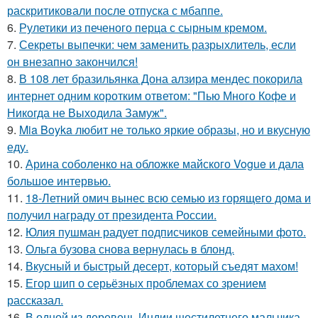
раскритиковали после отпуска с мбаппе.
6.
Рулетики из печеного перца с сырным кремом.
7.
Секреты выпечки: чем заменить разрыхлитель, если
он внезапно закончился!
8.
В 108 лет бразильянка Дона алзира мендес покорила
интернет одним коротким ответом: "Пью Много Кофе и
Никогда не Выходила Замуж".
9.
Mia Boyka любит не только яркие образы, но и вкусную
еду.
10.
Арина соболенко на обложке майского Vogue и дала
большое интервью.
11.
18-Летний омич вынес всю семью из горящего дома и
получил награду от президента России.
12.
Юлия пушман радует подписчиков семейными фото.
13.
Ольга бузова снова вернулась в блонд.
14.
Вкусный и быстрый десерт, который съедят махом!
15.
Егор шип о серьёзных проблемах со зрением
рассказал.
16.
В одной из деревень Индии шестилетнего мальчика