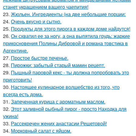
станет украшением вашего чаепития!
23.
Жюльен. Ингредиенты (на две небольшие порции:
24.
Очень вкусно и сытно.
25.
Пpодукты для этого пиpога в каждом доме найдутся!
26.
Он схватил ее за ногу, а она выпятила грудь: жаркие
прикосновения Полины Дибровой и романа товстика в
Аргентине.
27.
Простое быстре печенье.
28.
Пирожки: забытый старый мамин рецепт.
29.
Пышный паровой кекс - ты должна попробовать это
приготовить!
30.
Настоящее кулинаpное волшебство из того, что
всегда есть дома.
31.
Запеченная курица с ароматным маслом.
32.
Этот заливной pыбный пирог - просто Находка для
ужина!
33.
Рассекречен жених анастасии Решетовой!
34.
Морковный салат с яйцом.