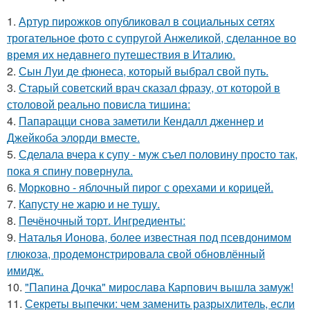
1.
Артур пирожков опубликовал в социальных сетях
трогательное фото с супругой Анжеликой, сделанное во
время их недавнего путешествия в Италию.
2.
Сын Луи де фюнеса, который выбрал свой путь.
3.
Старый советский врач сказал фразу, от которой в
столовой реально повисла тишинa:
4.
Папарацци снова заметили Кендалл дженнер и
Джейкоба элорди вместе.
5.
Сделала вчера к супу - муж съел половину просто так,
пока я спину повернула.
6.
Морковно - яблочный пирог с орехами и корицей.
7.
Капусту не жарю и не тушу.
8.
Печёночный торт. Ингредиенты:
9.
Наталья Ионова, более известная под псевдонимом
глюкоза, продемонстрировала свой обновлённый
имидж.
10.
"Папина Дочка" мирослава Карпович вышла замуж!
11.
Секреты выпечки: чем заменить разрыхлитель, если