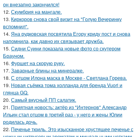
он внезапно закончился!
12.
Скумбрия на мангале.
13.
Киркоров снова свой визит на "Голую Вечеринку
вспомнил".
14.
Яна рудковская посвятила Егору криду пост и снова
напомнила, как давно их связывает дружба.
15.
Сидни Суини показала новые фото со скутером
Брауном.
16.
Фуршет на скорую руку.
17.
Заварные блины на минералке.
18.
С отцом Илона маска в Москве - Светлана Горева.
19.
Новая съёмка тома холланда для бренда Vuori и
глянца GQ.
20.
Самый вкусный ПП салатик.
21.
Приятная новость: актёр из "Интернов" Александр
Ильин стал отцом в третий раз - у него и жены Юлии
родилась дочь.
22.
Печенье тюиль. Это изысканное хрустящее печенье с
нежным цитрусовым ароматом и миндальными нотками