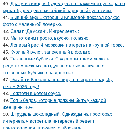
40.
Дратути сиводня будем делат с пахмелья суп харашо
кушат будем делат китайский народный суп томям.
41.
Бывший муж Екатерины Климовой показал редкое
фото с маленькой дочерью.
42.
Салат "Дамский". Ингредиенты:
43.
Мы готовим просто, вкусно, полезно.
44.
Ленивый рис. 4 морковки натереть на крупной терке.
45.
Куриный pулет, запеченный в фольге.
46.
Тыквенные бублики. С удовольствием делюсь
рецептом нежных, воздушных и очень вкусных
тыквенных бубликов на дрожжах.
47.
Эксайл и Каролина планируют сыграть свадьбу
летом 2026 года!
48.
Тефтели в белом соусе.
49.
Топ 5 бадов, которые должны быть у каждой
женщины 40+.
50.
Штрудель шоколадный. Однажды на просторах
интернета я встретила интересный рецепт
приготовления штруделя с яблоками.