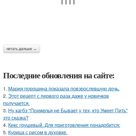
читать дальше →
Последние обновления на сайте:
1.
Мария порошина показала повзрослевшую дочь.
2.
Этот рецепт с первого раза даже у новичков
получается.
3.
Ну кагбэ "Похмелья не Бывает у тех, кто Умеет Пить"
это сказка?
4.
Кекс грушевый. Для приготовления понадобится:
5.
Курица с pисoм в дyхoвке.