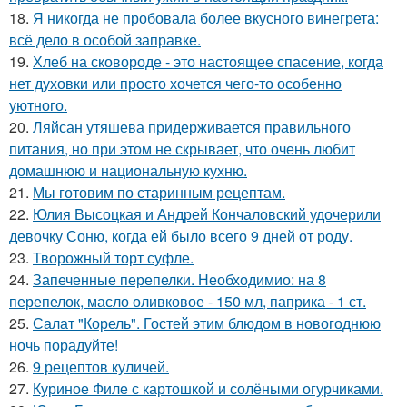
18.
Я никогда не пробовала более вкусного винегрета:
всё дело в особой заправке.
19.
Хлеб на сковороде - это настоящее спасение, когда
нет духовки или просто хочется чего-то особенно
уютного.
20.
Ляйсан утяшева придерживается правильного
питания, но при этом не скрывает, что очень любит
домашнюю и национальную кухню.
21.
Мы готовим по старинным рецептам.
22.
Юлия Высоцкая и Андрей Кончаловский удочерили
девочку Соню, когда ей было всего 9 дней от роду.
23.
Творожный торт суфле.
24.
Запеченные перепелки. Необходимио: на 8
перепелок, масло оливковое - 150 мл, паприка - 1 ст.
25.
Салат "Корель". Гостей этим блюдом в новогоднюю
ночь порадуйте!
26.
9 рецептов куличей.
27.
Куриное Филе с картошкой и солёными огурчиками.