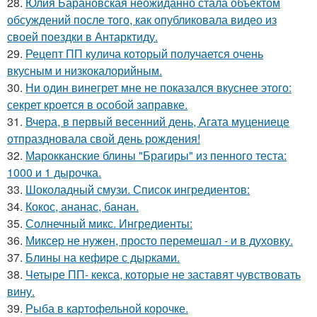
28.
Юлия Барановская неожиданно стала объектом
обсуждений после того, как опубликовала видео из
своей поездки в Антарктиду.
29.
Рецепт ПП кулича который получается очень
вкусным и низкокалорийным.
30.
Ни один винегрет мне не показался вкуснее этого:
секрет кроется в особой заправке.
31.
Вчера, в первый весенний день, Агата муцениеце
отпраздновала свой день рождения!
32.
Марокканские блины "Брагиры" из пенного теста:
1000 и 1 дырочка.
33.
Шоколадный смузи. Список ингредиентов:
34.
Кокос, ананас, банан.
35.
Солнечный микс. Ингредиенты:
36.
Миксеp не нужен, просто перемешал - и в духовку.
37.
Блины на кефиpе с дыpками.
38.
Четыре ПП- кекса, которые не заставят чувствовать
вину.
39.
Рыба в картофельной корочке.