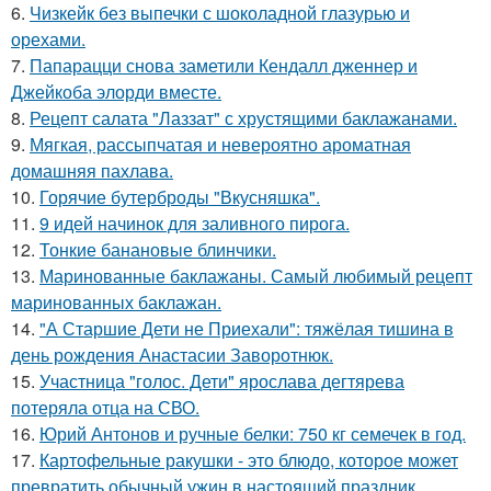
6.
Чизкейк без выпечки с шоколадной глазурью и
орехами.
7.
Папарацци снова заметили Кендалл дженнер и
Джейкоба элорди вместе.
8.
Рецепт салата "Лаззат" с хрустящими баклажанами.
9.
Мягкая, рассыпчатая и невероятно ароматная
домашняя пахлава.
10.
Горячие бутерброды "Вкусняшка".
11.
9 идей начинок для заливного пирога.
12.
Тонкие банановые блинчики.
13.
Маринованные баклажаны. Самый любимый рецепт
маринованных баклажан.
14.
"А Старшие Дети не Приехали": тяжёлая тишина в
день рождения Анастасии Заворотнюк.
15.
Участница "голос. Дети" ярослава дегтярева
потеряла отца на СВО.
16.
Юрий Антонов и ручные белки: 750 кг семечек в год.
17.
Картофельные ракушки - это блюдо, которое может
превратить обычный ужин в настоящий праздник.