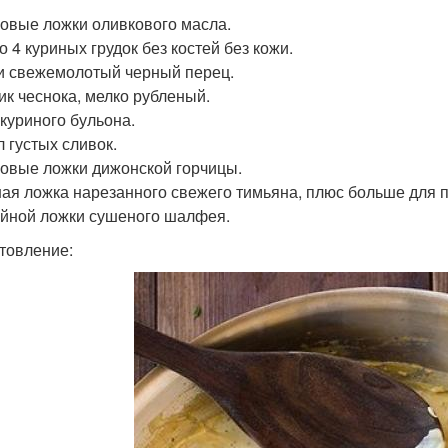
ловые ложки оливкового масла.
о 4 куриных грудок без костей без кожи.
и свежемолотый черный перец.
чик чеснока, мелко рубленый.
 куриного бульона.
л густых сливок.
ловые ложки дижонской горчицы.
ная ложка нарезанного свежего тимьяна, плюс больше для 
айной ложки сушеного шалфея.
товление: