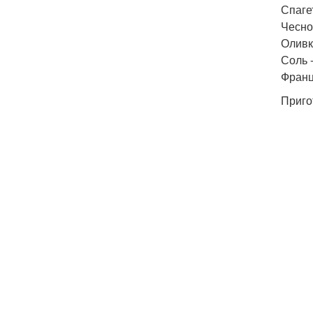
Спагет
Чеснок
Оливк
Соль -
Францу
Приго