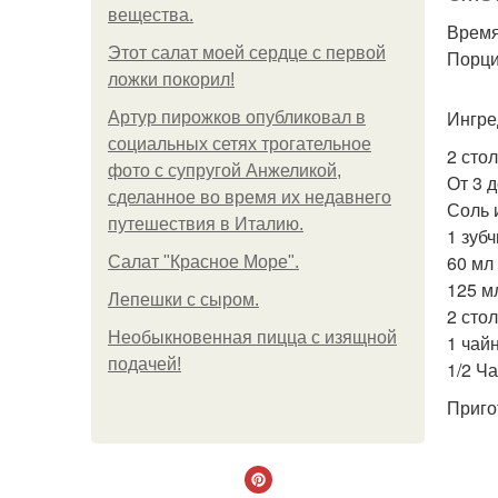
вещества.
Время
Этот салат моей сердце с первой
Порций
ложки покорил!
Ингре
Артур пирожков опубликовал в
социальных сетях трогательное
2 сто
фото с супругой Анжеликой,
От 3 д
сделанное во время их недавнего
Соль 
путешествия в Италию.
1 зуб
60 мл
Салат "Красное Море".
125 м
Лепешки с сыром.
2 сто
Необыкновенная пицца с изящной
1 чай
подачей!
1/2 Ч
Приго