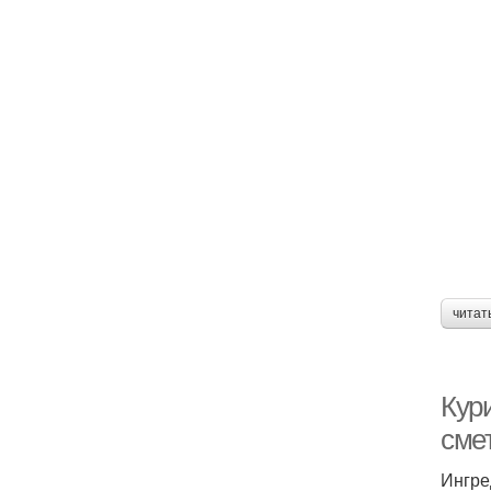
читат
Кури
сме
Ингре