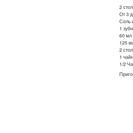
2 сто
От 3 д
Соль 
1 зуб
60 мл
125 м
2 сто
1 чай
1/2 Ч
Приго