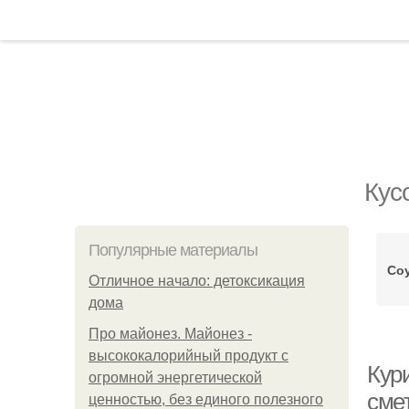
Кус
Популярные материалы
Соу
Отличное начало: детоксикация
дома
Про майонез. Майонез -
высококалорийный продукт с
Кури
огромной энергетической
сме
ценностью, без единого полезного