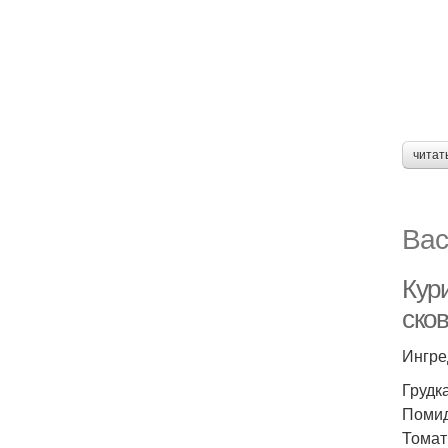
читат
Вас
Кури
сков
Ингре
Грудка
Помид
Томатн