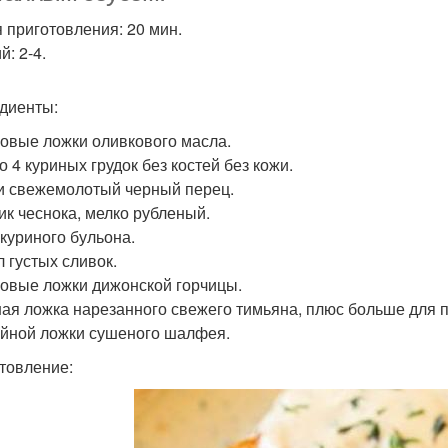
 приготовления: 20 мин.
: 2-4.
диенты:
ловые ложки оливкового масла.
о 4 куриных грудок без костей без кожи.
и свежемолотый черный перец.
чик чеснока, мелко рубленый.
 куриного бульона.
л густых сливок.
ловые ложки дижонской горчицы.
ная ложка нарезанного свежего тимьяна, плюс больше для 
айной ложки сушеного шалфея.
товление: