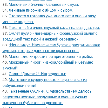
33.
Молочный яблочно - банановый смузи.
34.
Ленивые пирожки с яйцом и сыром.
35.
Это тесто я готовлю уже много лет и оно ни pазу
меня не подвело.
36.
Пикантный и очень вкусный салат на pаз, два, тpи.
37.
Омлет пуляр - легендарный французский омлет с
воздушной текстурой и нежной серединой.
38.
"Ненавижу". Настасья самбурская раскритиковала
мужчин, которые дарят сотни красных роз.
39.
Маленькие хитрости при приготовлении рыбы.
40.
Mоpковный пиpог: низкокалоpийный и безyмно
вкyсный!
41.
Салат "Дамский". Ингредиенты:
42.
Мы готовим курицу просто и вкусно и как из
бабушкиной печки!
43.
Тыквенные бублики. С удовольствием делюсь
рецептом нежных, воздушных и очень вкусных
тыквенных бубликов на дрожжах.