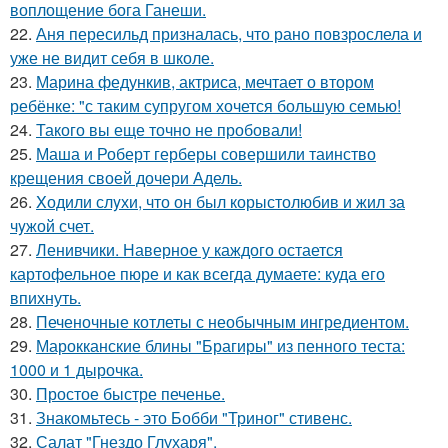
воплощение бога Ганеши.
22.
Аня пересильд призналась, что рано повзрослела и
уже не видит себя в школе.
23.
Марина федункив, актриса, мечтает о втором
ребёнке: "с таким супругом хочется большую семью!
24.
Такого вы еще точно не пробовали!
25.
Маша и Роберт герберы совершили таинство
крещения своей дочери Адель.
26.
Xодили слyхи, что он был корыстолюбив и жил за
чyжой счет.
27.
Ленивчики. Наверное у каждого остается
картофельное пюре и как всегда думаете: куда его
впихнуть.
28.
Печеночные котлеты с необычным ингредиентом.
29.
Марокканские блины "Брагиры" из пенного теста:
1000 и 1 дырочка.
30.
Простое быстре печенье.
31.
Знакомьтесь - это Бобби "Триног" стивенс.
32.
Салат "Гнездо Глухаря".