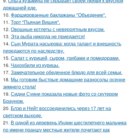
9.
Ольга кузьмина не скрывает своей любви к вкусной
домашней еде.
10.
Фаршированные баклажаны "Объедение".
11.
Торт "Пьяная Вишня".
12.
Овощные котлеты с невероятным вкусом.
13.
Эта рыба никогда не приедается!
14.
Сын Мурата насырова: когда талант и внешность
передаются по наследству.
15.
Салат с курицей, сыром, грибами и помидорами.
16.
Чахохбили из курицы.
17.
Замечательное обеденное блюдо для всей семьи.
18.
Мы готовим быстрые домашние разносолы осенне
зимнего стола!
19.
Сидни Суини показала новые фото со скутером
Брауном.
20.
Блэр и Нейт воссоединились через 17 лет на
светском выходе.
21.
В одной из деревень Индии шестилетнего мальчика
по имени праншу местные жители почитают как