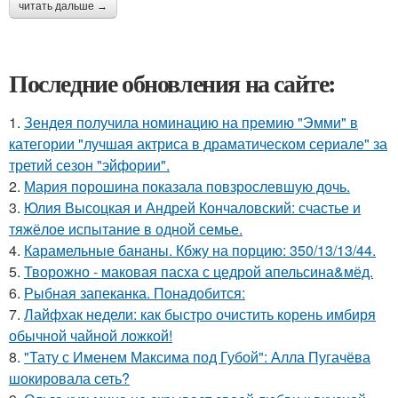
читать дальше →
Последние обновления на сайте:
1.
Зендея получила номинацию на премию "Эмми" в
категории "лучшая актриса в драматическом сериале" за
третий сезон "эйфории".
2.
Мария порошина показала повзрослевшую дочь.
3.
Юлия Высоцкая и Андрей Кончаловский: счастье и
тяжёлое испытание в одной семье.
4.
Карамельные бананы. Кбжу на порцию: 350/13/13/44.
5.
Творожно - маковая пасха с цедрой апельсина&мёд.
6.
Рыбная запеканка. Понадобится:
7.
Лайфхак недели: как быстро очистить корень имбиря
обычной чайной ложкой!
8.
"Тату с Именем Максима под Губой": Алла Пугачёва
шокировала сеть?