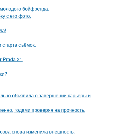
т молодого бойфренда.
у с его фото.
ла!
 старта съёмок.
 Prada 2".
ки?
ально объявила о завеpшении каpьеpы и
лeнно, годaми провeряя нa прочноcть.
асова снова изменила внешность.