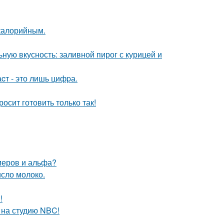
окалорийным.
ную вкусность: заливной пирог с курицей и
cт - это лишь цифpа.
осит готовить только так!
меров и альфа?
исло молоко.
!
 на студию NBC!