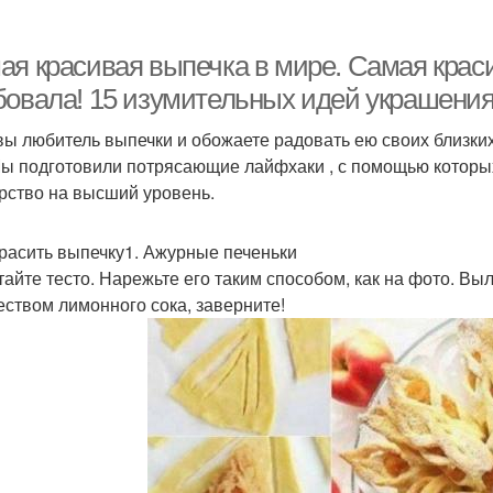
ая красивая выпечка в мире. Самая краси
бовала! 15 изумительных идей украшени
вы любитель выпечки и обожаете радовать ею своих близких, 
Мы подготовили потрясающие лайфхаки , с помощью которы
рство на высший уровень.
красить выпечку1. Ажурные печеньки
тайте тесто. Нарежьте его таким способом, как на фото. 
еством лимонного сока, заверните!