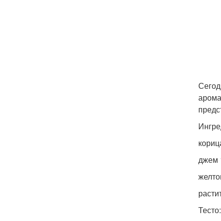
Сегод
арома
предс
Ингре
кориц
джем 
желто
расти
Тесто: