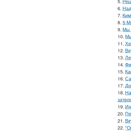
5.
Рец
6.
Над
7.
Ким
8.
5-М
9.
Мы 
10.
Мы
11.
Хе
12.
Вк
13.
Ле
14.
Фи
15.
Ка
16.
Са
17.
До
18.
Hа
затво
19.
Ин
20.
Пе
21.
Вк
22.
"О