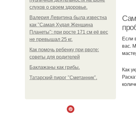
слухов о своем здоровье.
Сам
Валерия Левитина была известна
как "Самая Худая Женщина
про
Планеты": при росте 171 см её вес
Если 
не превышал 25 кг.
вас. 
Как помочь ребенку при рвоте:
масте
советы для родителей
Баклажаны как грибы.
Как у
Раска
Татарский пирог "Сметанник".
колич