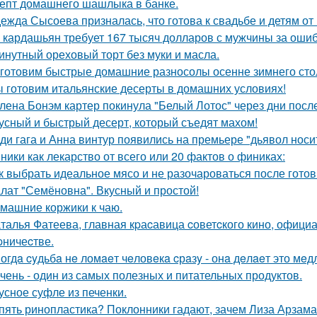
епт домашнего шашлыка в банке.
ежда Сысоева призналась, что готова к свадьбе и детям о
 кардашьян требует 167 тысяч долларов с мужчины за ошибк
инутный ореховый торт без муки и масла.
готовим быстрые домашние разносолы осенне зимнего сто
 готовим итальянские десерты в домашних условиях!
лена Бонэм картер покинула "Белый Лотос" через дни после
усный и быстрый десерт, который съедят махом!
ди гага и Анна винтур появились на премьере "дьявол носит
ники как лекарство от всего или 20 фактов о финиках:
к выбрать идеальное мясо и не разочароваться после готов
лат "Семёновна". Вкусный и простой!
машние коржики к чаю.
талья Фатеева, главная кpаcавица cоветcкого кино, офици
pничеcтве.
огдa cyдьбa нe ломaeт чeловeкa cрaзy - онa дeлaeт это мeд
чень - один из самых полезных и питательных продуктов.
усное суфле из печенки.
пять ринопластика? Поклонники гадают, зачем Лиза Арзам