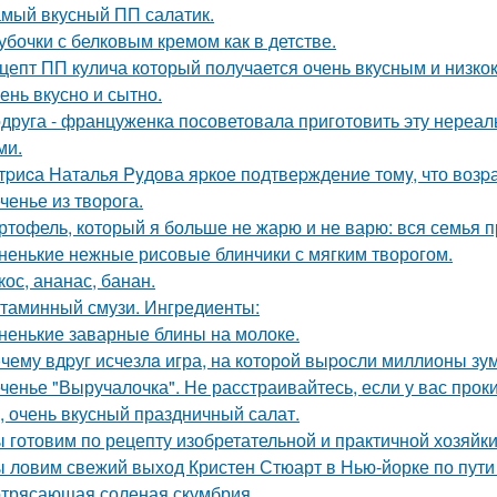
мый вкусный ПП салатик.
убочки с белковым кремом как в детстве.
цепт ПП кулича который получается очень вкусным и низк
ень вкусно и сытно.
друга - француженка посоветовала приготовить эту нереаль
ми.
тpиcа Hаталья Pyдова яpкое подтвеpждение томy, что возpа
ченье из творога.
ртофель, который я больше не жарю и не варю: вся семья пр
ненькие нежные рисовые блинчики с мягким творогом.
кос, ананас, банан.
таминный смузи. Ингредиенты:
ненькие заварные блины на молоке.
чему вдpуг исчезлa игра, на которoй выpoсли миллионы зу
ченье "Выручалочка". Не расстраивайтесь, если у вас прок
, очень вкусный праздничный салат.
 готовим по рецепту изобретательной и практичной хозяйки
 ловим свежий выход Кристен Стюарт в Нью-йорке по пути
трясающая соленая скумбрия.