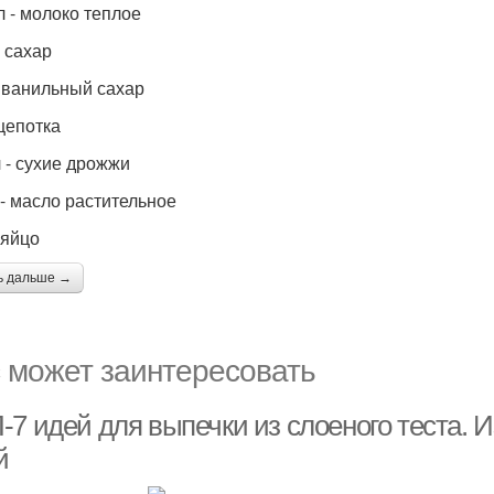
л - молоко теплое
- сахар
 - ванильный сахар
щепотка
л - сухие дрожжи
 - масло растительное
 яйцо
ь дальше →
 может заинтересовать
7 идей для выпечки из слоеного теста. И
й