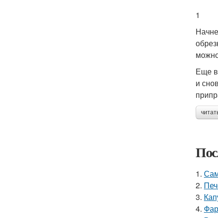
1
Начне
обрез
можно
Еще в
и сно
припр
читат
Пос
1.
Сам
2.
Печ
3.
Кап
4.
Фар