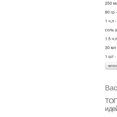
250 м
80 гр 
1 ч.л
соль 
1.5 ч.
30 мл
1 шт -
читат
Вас
ТОП-
иде