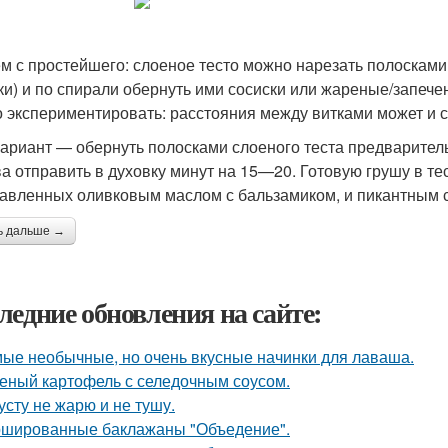
м с простейшего: слоеное тесто можно нарезать полосками
ки) и по спирали обернуть ими сосиски или жареные/запеч
 экспериментировать: расстояния между витками может и с
ариант — обернуть полосками слоеного теста предварител
ва отправить в духовку минут на 15—20. Готовую грушу в те
авленных оливковым маслом с бальзамиком, и пикантным 
ь дальше →
ледние обновления на сайте:
ые необычные, но очень вкусные начинки для лаваша.
еный картофель с селедочным соусом.
усту не жарю и не тушу.
шированные баклажаны "Объедение".