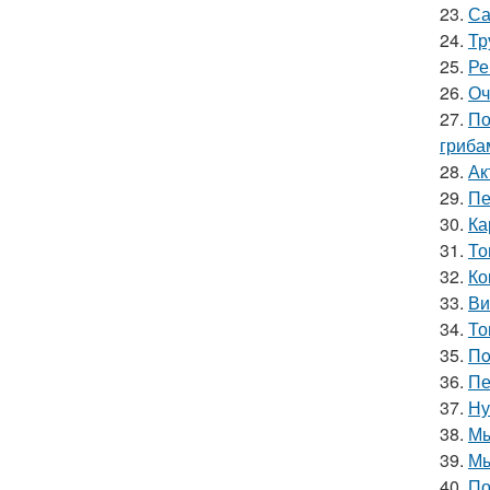
23.
Са
24.
Тр
25.
Ре
26.
Оч
27.
По
гриба
28.
Ак
29.
Пе
30.
Ка
31.
То
32.
Ко
33.
Ви
34.
То
35.
Пo
36.
Пе
37.
Ну
38.
Мы
39.
Мы
40.
По