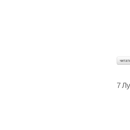
читат
7 Л