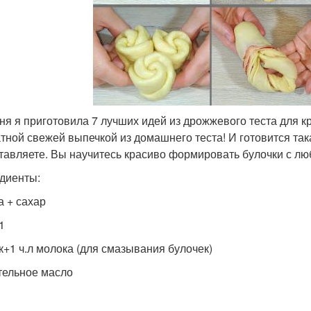
ня я приготовила 7 лучших идей из дрожжевого теста для к
тной свежей выпечкой из домашнего теста! И готовится та
тавляете. Вы научитесь красиво формировать булочки с лю
диенты:
а + сахар
1
к+1 ч.л молока (для смазывания булочек)
тельное масло