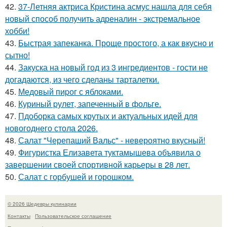
42.
37-Летняя актриса Кристина асмус нашла для себя
новый способ получить адреналин - экстремальное
хобби!
43.
Быстрая запеканка. Проще простого, а как вкусно и
сытно!
44.
Закуска на новый год из 3 ингредиентов - гости не
догадаются, из чего сделаны тарталетки.
45.
Медовый пиpог с яблоками.
46.
Куриный pулет, запеченный в фольге.
47.
Пдоборка самых крутых и актуальных идей для
новогоднего стола 2026.
48.
Салат "Черепаший Вальс" - невероятно вкусный!
49.
Фигуристка Елизавета туктамышева объявила о
завершении своей спортивной карьеры в 28 лет.
50.
Салат с горбушей и горошком.
© 2026 Шедевры кулинарии
Контакты
Пользовательское соглашение