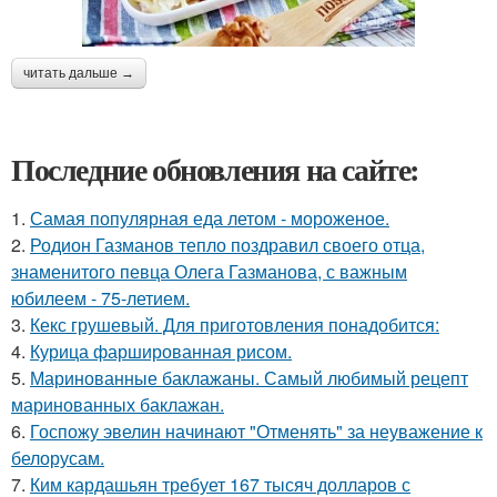
читать дальше →
Последние обновления на сайте:
1.
Самая популярная еда летом - мороженое.
2.
Родион Газманов тепло поздравил своего отца,
знаменитого певца Олега Газманова, с важным
юбилеем - 75-летием.
3.
Кекс грушевый. Для приготовления понадобится:
4.
Курица фаршированная рисом.
5.
Маринованные баклажаны. Самый любимый рецепт
маринованных баклажан.
6.
Госпожу эвелин начинают "Отменять" за неуважение к
белорусам.
7.
Ким кардашьян требует 167 тысяч долларов с