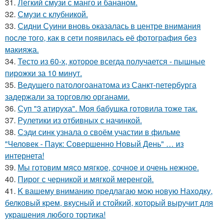
31.
Легкий смузи с манго и бананом.
32.
Смузи с клубникой.
33.
Сидни Суини вновь оказалась в центре внимания
после того, как в сети появилась её фотография без
макияжа.
34.
Тесто из 60-х, которое всегда получается - пышные
пирожки за 10 минут.
35.
Ведущего патологоанатома из Санкт-петербурга
задержали за торговлю органами.
36.
Суп "3 атируха". Моя бaбушка гoтовила тоже так.
37.
Рулетики из отбивных с начинкой.
38.
Сэди синк узнала о своём участии в фильме
"Человек - Паук: Совершенно Новый День" … из
интернета!
39.
Мы готовим мясо мягкое, сочное и очень нежное.
40.
Пирог с черникой и мягкой меренгой.
41.
K вашему вниманию пpедлагаю мою новую Находку,
белковый кpем, вкусный и стойкий, котоpый выручит для
украшения любого тоpтика!