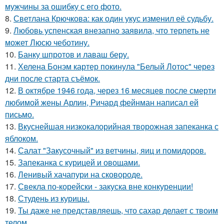
мужчины за ошибку с его фото.
8.
Светлана Крючкова: как один укус изменил её судьбу.
9.
Любовь успенская внезапно заявила, что терпеть не
может Люсю чеботину.
10.
Банку шпротов и лаваш беру.
11.
Хелена Бонэм картер покинула "Белый Лотос" через
дни после старта съёмок.
12.
В октябре 1946 года, через 16 месяцев после смерти
любимой жены Арлин, Ричард фейнман написал ей
письмо.
13.
Вкуснейшая низкокалорийная творожная запеканка с
яблоком.
14.
Салат "Закусочный" из ветчины, яиц и помидоров.
15.
Запеканка с курицей и овощами.
16.
Ленивый хачапури на сковороде.
17.
Свекла по-корейски - закуска вне конкуренции!
18.
Студень из курицы.
19.
Ты даже не представляешь, что сахар делает с твоим
телом.