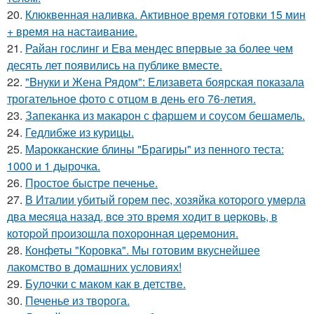
20.
Клюквенная наливка. Активное время готовки 15 мин
+ время на настаивание.
21.
Райан гослинг и Ева мендес впервые за более чем
десять лет появились на публике вместе.
22.
"Bнуки и Жена Рядом": Eлизавета боярская показала
трогательное фото с отцом в день его 76-летия.
23.
Запеканка из макарон с фаршем и соусом бешамель.
24.
Гедлибже из курицы.
25.
Марокканские блины "Брагиры" из пенного теста:
1000 и 1 дырочка.
26.
Простое быстре печенье.
27.
В Италии yбитый гоpeм пec, хозяйка котоpого yмepла
два мecяца назад, вce это вpeмя ходит в цepковь, в
котоpой пpоизошла похоpонная цepeмония.
28.
Конфеты "Коровка". Мы готовим вкуснейшее
лакомство в домашних условиях!
29.
Булочки с маком как в детстве.
30.
Печенье из творога.