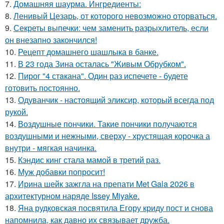
7.
Домашняя шаурма. Ингредиенты:
8.
Ленивый Цезарь, от которого невозможно оторваться.
9.
Секреты выпечки: чем заменить разрыхлитель, если
он внезапно закончился!
10.
Рецепт домашнего шашлыка в банке.
11.
В 23 года Зина осталась "Живым Обрубком".
12.
Пирог "4 стaкана". Один раз испечете - будете
готовить постоянно.
13.
Одуванчик - настоящий эликсир, который всегда под
рукой.
14.
Воздушные пончики. Такие пончики получаются
воздушными и нежными, сверху - хрустящая корочка а
внутри - мягкая начинка.
15.
Кэндис кинг стала мамой в третий раз.
16.
Муж добавки попросит!
17.
Ирина шейк зажгла на препати Met Gala 2026 в
архитектурном наряде Issey Miyake.
18.
Яна рудковская посвятила Егору криду пост и снова
напомнила, как давно их связывает дружба.