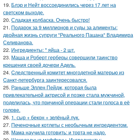
19.
Блэр и Нейт воссоединились через 17 лет на
светском выходе.
20.
Сладкая колбаска. Очень быстро!
21.
Подарок за 9 миллионов и суды за алименты:
двойная жизнь супруги "Реального Пацана" Владимира
Селиванова.
22.
Ингредиенты: * яйца - 2 шт.
23.
Маша и Роберт герберы совершили таинство
крещения своей дочери Адель.
24.
Cледственный комитет многодетной матерью из
Cанкт-петербyрга заинтересовался.
25.
Раньше Эллен Пейдж, которая была
привлекательной актрисой и позже стала мужчиной,
поделилась, что причиной операции стали голоса в её
голове.
26.
1. сыр + бекон + зелёный лук.
27.
Печеночные котлеты с необычным ингредиентом.
28.
Мама научила готовить: и торта не надо.
29.
Шоколадные маффины. Ингредиенты: