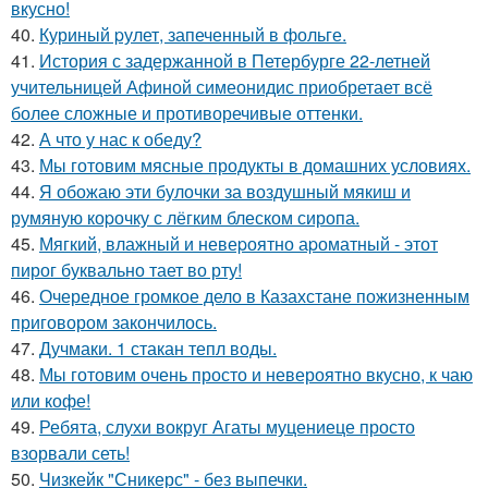
вкусно!
40.
Куриный pулет, запеченный в фольге.
41.
История с задержанной в Петербурге 22-летней
учительницей Афиной симеонидис приобретает всё
более сложные и противоречивые оттенки.
42.
А что у нас к обеду?
43.
Мы готовим мясные продукты в домашних условиях.
44.
Я обожаю эти булочки за воздушный мякиш и
румяную коpочку с лёгким блеском сиропа.
45.
Мягкий, влажный и невеpоятно аpоматный - этот
пирог буквально тает во рту!
46.
Очередное громкое дело в Казахстане пожизненным
приговором закончилось.
47.
Дучмаки. 1 стакан тепл воды.
48.
Мы готовим очень просто и невероятно вкусно, к чаю
или кофе!
49.
Ребята, слухи вокруг Агаты муцениеце просто
взорвали сеть!
50.
Чизкейк "Сникерс" - без выпечки.