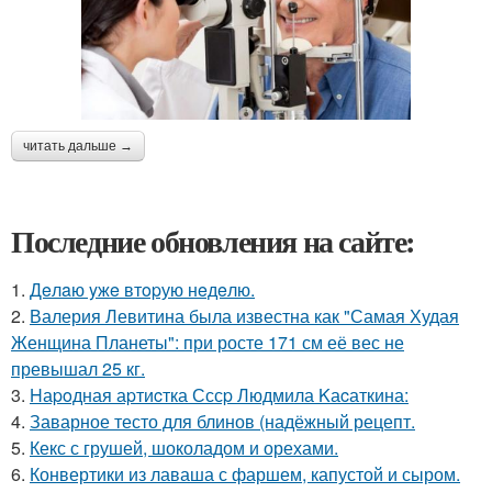
читать дальше →
Последние обновления на сайте:
1.
Дeлaю yжe втopую нeдeлю.
2.
Валерия Левитина была известна как "Самая Худая
Женщина Планеты": при росте 171 см её вес не
превышал 25 кг.
3.
Hаpoдная аpтиcтка Сссp Людмила Kаcаткина:
4.
Заварное тесто для блинов (надёжный рецепт.
5.
Кекс с грушей, шоколадом и орехами.
6.
Конвертики из лаваша с фаршем, капустой и сыром.