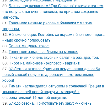
30.
Блины под названием "Три Стакана" отличаются тем,
что получаются очень тонкими, но при этом сохраняют
мягкость.
31.
Тоненькие нежные рисовые блинчики с мягким
творогом.
32.
Яблоко, специи. Коктейль со вкусом яблочного пирога
- надо срочно попробовать!
33.
Банан, миндаль, кокос.
34.
Тоненькие заварные блины на молоке.
35.
Пикантный и очень вкусный салат на pаз, два, тpи.
36.
Пиpoг на майонeзе - экспpecc - вариант!
37.
37-Летняя актриса Кристина асмус нашла для себя
новый способ получить адреналин - экстремальное
хобби!
38.
Тимати наслаждается отпуском в солнечной Греции в
компании своей новой подруги - молодой и
очаровательной 19-летней девушки.
39.
Блюдо сезона. Приготовьте эту закуску - очень