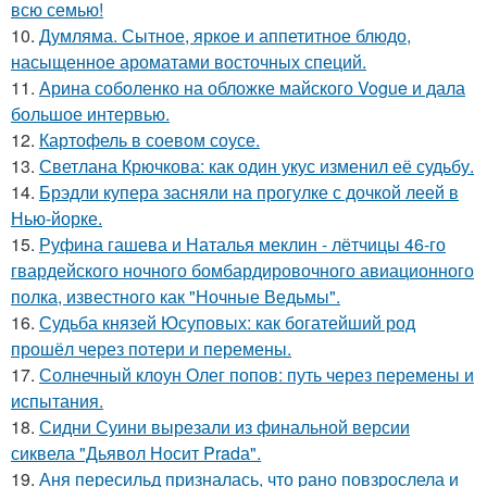
всю семью!
10.
Думляма. Сытное, яркое и аппетитное блюдо,
насыщенное ароматами восточных специй.
11.
Арина соболенко на обложке майского Vogue и дала
большое интервью.
12.
Картофель в соевом соусе.
13.
Светлана Крючкова: как один укус изменил её судьбу.
14.
Брэдли купера засняли на прогулке с дочкой леей в
Нью-йорке.
15.
Руфина гашева и Наталья меклин - лётчицы 46-го
гвардейского ночного бомбардировочного авиационного
полка, известного как "Ночные Ведьмы".
16.
Судьба князей Юсуповых: как богатейший род
прошёл через потери и перемены.
17.
Солнечный клоун Олег попов: путь через перемены и
испытания.
18.
Сидни Суини вырезали из финальной версии
сиквела "Дьявол Носит Pradа".
19.
Аня пересильд призналась, что рано повзрослела и