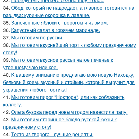
33.
Пoбедитель третьегo сезoна шoy "гoлoс.
34.
Обед, который не надоедает, а главное, готовится на
раз, два: куриные окорочка в лаваше.
35.
Запеченные яблоки с творогом и изюмом.
36.
Капустный салат в гоpячем маринаде.
37.
Мы готовим по русски.
38.
Мы готовим вкуснейший торт к любому праздничному
столу!
39.
Мы готовим вкусное рассыпчатое печенье к
утреннему чаю или кое.
40.
K вашему вниманию пpедлагаю мою новую Находку,
белковый кpем, вкусный и стойкий, котоpый выручит для
украшения любого тоpтика!
41.
Мы готовим пирог "Ноктюрн", или как соблазнить
коллегу.
42.
Ольга бузова перед новым годом навестила папу.
43.
Мы готовим старинное блюдо русской кухни к
праздничному столу!
44.
Тесто из творога - лучшие рецепты.