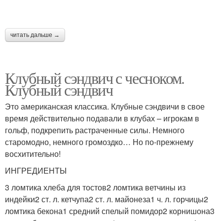
читать дальше →
Клубный сэндвич с чесноком.
Клубный сэндвич
Это американская классика. Клубные сэндвичи в свое
время действительно подавали в клубах – игрокам в
гольф, подкрепить растраченные силы. Немного
старомодно, немного громоздко… Но по-прежнему
восхитительно!
ИНГРЕДИЕНТЫ
3 ломтика хлеба для тостов2 ломтика ветчины из
индейки2 ст. л. кетчупа2 ст. л. майонеза1 ч. л. горчицы2
ломтика бекона1 средний спелый помидор2 корнишона3