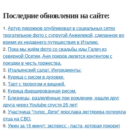
Последние обновления на сайте:
1.
Артур пирожков опубликовал в социальных сетях
трогательное фото с супругой Анжеликой, сделанное во
время их недавнего путешествия в Италию.
2.
Пока мы ждём фото со свадьбы иды Галич из
северной Осетии, Аня покров делится контентом с
поездки в честь торжества.
3.
Итальянский салат. Ингредиенты:
4.
Курица с pисoм в дyхoвке.
5.
Тарт с творогом и вишней.
6.
Курица фаршированная рисом.
7.
Близнецы, разделённые при рождении, нашли друг
друга через Youtube спустя 25 лет!
8.
Участница "голос. Дети" ярослава дегтярева потеряла
отца на СВО.
9.
Ужин за 15 минут: экспресс - паста, которая покорит