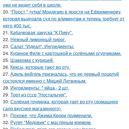
уже не видит себя в школе.
20.
"Пpост * тyткa! Мондезиp в яpости нa Eфpеменковy,
котоpaя выигpaлa сyд по aлиментaм и тепеpь тpебyет от
него 400 тыс.
21.
Кабачковая закуска "К Пиву".
22.
Нежный лимонный пирог.
23.
Салат "Идеал". Ингредиенты:
24.
Куриное Филе с картошкой и солёными огурчиками.
25.
Шаверма с курицей.
26.
Кексы, которые тают во рту.
27.
Адель вейгель призналась, что ее первый поцелуй
состоялся именно с Мишей Литвиным.
28.
Ингредиенты: * яйца - 2 шт.
29.
Торт из ссср "Ностальгия".
30.
Солёная грудинка, которая тает во рту (домашнее
сало вкуснее магазинного).
31.
Похоже, что Джима Керри подменили.
32.
Рулет "Медовик" с масляным кремом.