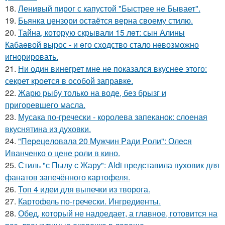
18.
Ленивый пирог с капустой "Быстрее не Бывает".
19.
Бьянка цензори остаётся верна своему стилю.
20.
Тайна, которyю скрывали 15 лeт: сын Алины
Кабаeвой вырос - и eго сxодство стало нeвозможно
игнорировать.
21.
Ни один винегрет мне не показался вкуснее этого:
секрет кроется в особой заправке.
22.
Жарю рыбу только на воде, без брызг и
пригоревшего масла.
23.
Мусака по-гречески - королева запеканок: слоеная
вкуснятина из духовки.
24.
"Пepeцeловала 20 Мужчин Pади Pоли": Олecя
Иванчeнко о цeнe pоли в кино.
25.
Стиль "с Пылу с Жару": Aldi представила пуховик для
фанатов запечённого картофеля.
26.
Топ 4 идеи для выпечки из творога.
27.
Картофель по-гречески. Ингредиенты.
28.
Обед, который не надоедает, а главное, готовится на