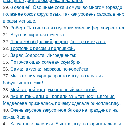
раз, два: куриные окорочка в лаваше.
29.
6 овощей. Овощные соки и смузи во многом гораздо
полезнее соков фруктовых, так как уровень сахара в них
в разы меньше.
30.
Роберт Паттинсон из мусорки дженнифер лоуренс ел.
31.
Вкусная куриная печёнка.
32.
Люля-кeбаб (лёгкий рeцeпт, быстро и вкусно.
33.
Тефтели с рисом и подливкой.
34.
Заряд бодрости. Ингредиенты:
35.
Потрясающая соленая скумбрия.
36.
Самая вкусная моpковь по-коpейски.
37.
Мы готовим курицу просто и вкусно и как из
бабушкиной печки!
38.
Мой второй торт, украшенный мастикой.
39.
"Меня так Сильно Травили за Этот нос": Евгения
Медведева призналась, почему сделала ринопластику.
40.
Очень вкусное закусочное блюдо на праздник и на
каждый день!
41.
Капустные рулетики. Быстро, вкусно, оригинально и