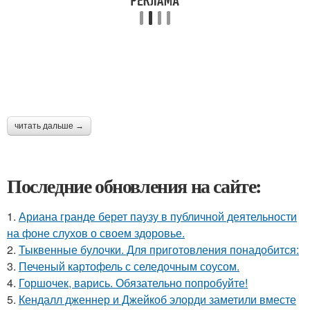
читать дальше →
Последние обновления на сайте:
1.
Ариана гранде берет паузу в публичной деятельности
на фоне слухов о своем здоровье.
2.
Тыквенные булочки. Для приготовления понадобится:
3.
Печеный картофель с селедочным соусом.
4.
Горшочек, варись. Обязательно попробуйте!
5.
Кендалл дженнер и Джейкоб элорди заметили вместе