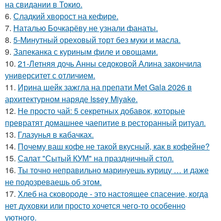
на свидании в Токио.
6.
Сладкий хворост на кефире.
7.
Наталью Бочкарёву не узнали фанаты.
8.
5-Минутный ореховый торт без муки и масла.
9.
Запеканка с куриным филе и овощами.
10.
21-Летняя дочь Анны седоковой Алина закончила
университет с отличием.
11.
Ирина шейк зажгла на препати Met Gala 2026 в
архитектурном наряде Issey Miyake.
12.
Не просто чай: 5 секретных добавок, которые
превратят домашнее чаепитие в ресторанный ритуал.
13.
Глазунья в кабачках.
14.
Почему ваш кофе не такой вкусный, как в кофейне?
15.
Салат "Сытый КУМ" на праздничный стол.
16.
Ты точно неправильно маринуешь курицу … и даже
не подозреваешь об этом.
17.
Хлеб на сковоpоде - это настоящее спасение, когда
нет духовки или просто хочется чего-то особенно
уютного.