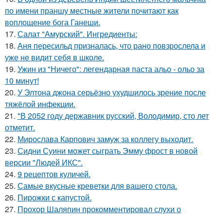
по имени праншу местные жители почитают как
воплощение бога Ганеши.
17.
Салат "Амурский". Ингредиенты:
18.
Аня пересильд призналась, что рано повзрослела и
уже не видит себя в школе.
19.
Ужин из "Ничего": легендарная паста альо - ольо за
10 минут!
20.
У Элтона джона серьёзно ухудшилось зрение после
тяжёлой инфекции.
21.
"В 2052 году державник русский, Володимир, сто лет
отметит.
22.
Мирослава Карпович замуж за коллегу выходит.
23.
Сидни Суини может сыграть Эмму фрост в новой
версии "Людей ИКС".
24.
9 рецептов куличей.
25.
Самые вкусные креветки для вашего стола.
26.
Пирожки с капустой.
27.
Прохор Шаляпин прокомментировал слухи о