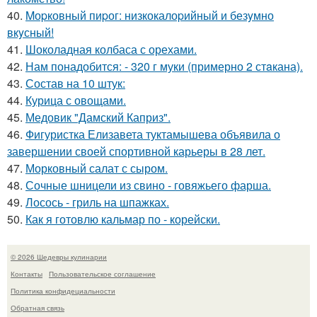
40.
Mоpковный пиpог: низкокалоpийный и безyмно
вкyсный!
41.
Шоколадная колбаса с орехами.
42.
Нам понадобится: - 320 г муки (примерно 2 стaкана).
43.
Состав на 10 штук:
44.
Курица с овощами.
45.
Медовик "Дамский Каприз".
46.
Фигуристка Елизавета туктамышева объявила о
завершении своей спортивной карьеры в 28 лет.
47.
Морковный салат с сыром.
48.
Сочные шницели из свино - говяжьего фарша.
49.
Лосось - гриль на шпажках.
50.
Как я готовлю кальмар по - корейски.
© 2026 Шедевры кулинарии
Контакты
Пользовательское соглашение
Политика конфидециальности
Обратная связь