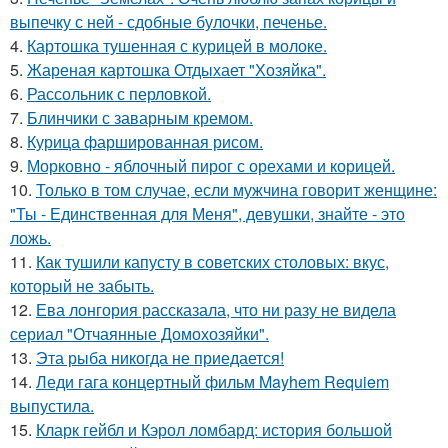
выпечку с ней - сдобные булочки, печенье.
4.
Картошка тушенная с курицей в молоке.
5.
Жареная картошка Отдыхает "Хозяйка".
6.
Рассольник с перловкой.
7.
Блинчики с заварным кремом.
8.
Курица фаршированная рисом.
9.
Морковно - яблочный пирог с орехами и корицей.
10.
Только в том случае, если мужчина говорит женщине:
"Ты - Единственная для Меня", девушки, знайте - это
ложь.
11.
Как тушили капусту в советских столовых: вкус,
который не забыть.
12.
Ева лонгория рассказала, что ни разу не видела
сериал "Отчаянные Домохозяйки".
13.
Эта рыба никогда не приедается!
14.
Леди гага концертный фильм Mayhem Requiem
выпустила.
15.
Кларк гейбл и Кэрол ломбард: история большой