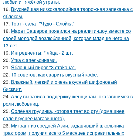
любви и тяжёлой утраты.
16.
Вкуснейшая низкокалорийная творожная запеканка с
яблоком.
17.
Торт - салат "Чудо - Слойка".
18.
Марат Башаров появился на реалити-шоу вместе со
своей молодой возлюбленной, которая младше него на
13 лет.
19.
Ингредиенты: * яйца - 2 шт.
20.
Утка с апельсинами.
21.
Яблочный пирог "3 стаkана".
22.
10 советов, как сварить вкусный кофе.
23.
Влажный, легкий и очень вкусный шифоновый
бисквит.
24.
Алсу выразила поддержку женщинам, оказавшимся в
роли любовниц.
25.
Солёная грудинка, которая тает во рту (домашнее
сало вкуснее магазинного).
26.
Мигрант из средней Азии, задавивший школьника
трактором, получил всего 5 месяцев исправительных