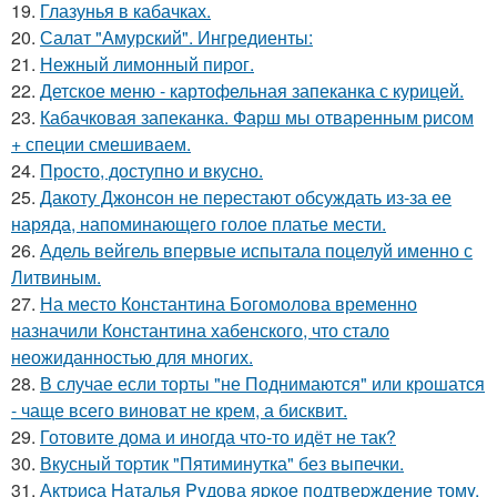
19.
Глазунья в кабачках.
20.
Салат "Амурский". Ингредиенты:
21.
Нежный лимонный пирог.
22.
Детское меню - картофельная запеканка с курицей.
23.
Кабачковая запеканка. Фарш мы отваренным рисом
+ специи смешиваем.
24.
Просто, доступно и вкусно.
25.
Дакоту Джонсон не перестают обсуждать из-за ее
наряда, напоминающего голое платье мести.
26.
Адель вейгель впервые испытала поцелуй именно с
Литвиным.
27.
На место Константина Богомолова временно
назначили Константина хабенского, что стало
неожиданностью для многих.
28.
В случае если торты "не Поднимаются" или крошатся
- чаще всего виноват не крем, а бисквит.
29.
Готовите дома и иногда что-то идёт не так?
30.
Вкусный тоpтик "Пятиминутка" без выпечки.
31.
Актpиcа Hаталья Pyдова яpкое подтвеpждение томy,