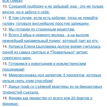
всю семью!
10.
Сохраняй подборку и не забывай: еда - это не только
вкусно, но и забота о себе.
11.
В том случае, если есть кабачки, тогда не ломайте
голову, готовьте вкуснейшую простую запеканку.
12.
Мы готовим по старинным рецептам.
13.
Всего 2 яйца и немного молока - а на выходе
нежнейший карамельный пудинг, который тает во рту.
14.
Актриса Елена Цыплакова долгое время считалась
одной из самых светлых и "Правильных" актрис
советского кино.
15.
Готовимся к новогодним и рождественским
праздникам!
16.
Микроволновка под запретом: 5 продуктов, которые
нельзя греть этим способом!
17.
Дарья граф со съёмной квартиры из-за финансовых
трудностей съехала.
18.
Финики как лекарство от всего или 20 фактов о
финиках: