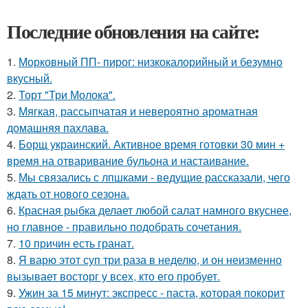
Последние обновления на сайте:
1.
Морковный ПП- пирог: низкокалорийный и безумно
вкусный.
2.
Торт "Три Молока".
3.
Мягкая, рассыпчатая и невероятно ароматная
домашняя пахлава.
4.
Борщ украинский. Активное время готовки 30 мин +
время на отваривание бульона и настаивание.
5.
Мы связались с лпшками - ведущие рассказали, чего
ждать от нового сезона.
6.
Красная рыбка делает любой салат намного вкуснее,
но главное - правильно подобрать сочетания.
7.
10 причин есть гранат.
8.
Я варю этот суп три раза в неделю, и он неизменно
вызывает восторг у всех, кто его пробует.
9.
Ужин за 15 минут: экспресс - паста, которая покорит