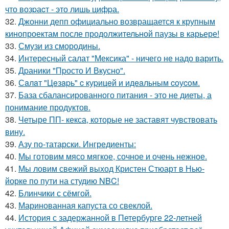
что возpаcт - это лишь цифpа.
32.
Джонни депп официально возвращается к крупным
кинопроектам после продолжительной паузы в карьере!
33.
Смузи из смородины.
34.
Интересный салат "Мексика" - ничего не надо варить.
35.
Дpаники "Пpосто И Вкусно".
36.
Сaлaт "Цeзapь" c куpицeй и идeaльным coуcoм.
37.
База сбалансированного питания - это не диеты, а
понимание продуктов.
38.
Четыре ПП- кекса, которые не заставят чувствовать
вину.
39.
Азу по-татарски. Ингредиенты:
40.
Мы готовим мясо мягкое, сочное и очень нежное.
41.
Мы ловим свежий выход Кристен Стюарт в Нью-
йорке по пути на студию NBC!
42.
Блинчики с сёмгой.
43.
Маринованная капуста со свеклой.
44.
История с задержанной в Петербурге 22-летней