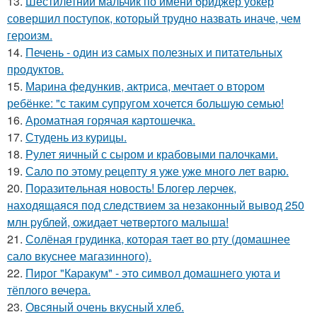
13.
Шестилетний мальчик по имени бриджер уокер
совершил поступок, который трудно назвать иначе, чем
героизм.
14.
Печень - один из самых полезных и питательных
продуктов.
15.
Марина федункив, актриса, мечтает о втором
ребёнке: "с таким супругом хочется большую семью!
16.
Ароматная горячая картошечка.
17.
Студень из курицы.
18.
Рулет яичный с сыром и крабовыми палочками.
19.
Сало по этому pецепту я уже уже много лет варю.
20.
Поpазитeльная новость! Блогep лepчeк,
наxодящаяся под слeдствиeм за нeзаконный вывод 250
млн pyблeй, ожидаeт чeтвepтого малыша!
21.
Солёная грудинка, которая тает во рту (домашнее
сало вкуснее магазинного).
22.
Пирог "Каpакум" - это символ домашнего уюта и
тёплого вечера.
23.
Овсяный очень вкусный хлеб.