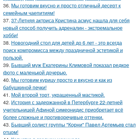
36.
Мы готовим вкусно и просто отличный десерт к
семейным чаепитиям!
37.
37-Летняя актриса Кристина асмус нашла для себя
новый способ получить адреналин - экстремальное
хобби!
38.
Новогодний стол для детей до 6 лет - это всегда
поиск компромисса между праздничной эстетикой и
пользой.
39.
Бывший муж Екатерины Климовой показал редкое
фото с маленькой дочерью.
40.
Мы готовим курицу просто и вкусно и как из
бабушкиной печки!
41.
Мой второй торт, украшенный мастикой.
42.
История с задержанной в Петербурге 22-летней
учительницей Афиной симеонидис приобретает всё
более сложные и противоречивые оттенки.
43.
Бывший cолиcт группы "Корни" Пaвeл Артeмьeв cтaл
отцом!