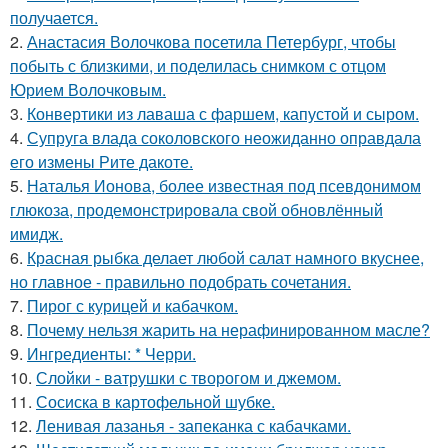
получается.
2.
Анастасия Волочкова посетила Петербург, чтобы
побыть с близкими, и поделилась снимком с отцом
Юрием Волочковым.
3.
Конвертики из лаваша с фаршем, капустой и сыром.
4.
Супруга влада соколовского неожиданно оправдала
его измены Рите дакоте.
5.
Наталья Ионова, более известная под псевдонимом
глюкоза, продемонстрировала свой обновлённый
имидж.
6.
Красная рыбка делает любой салат намного вкуснее,
но главное - правильно подобрать сочетания.
7.
Пирог с курицей и кабачком.
8.
Почему нельзя жарить на нерафинированном масле?
9.
Ингредиенты: * Черри.
10.
Слойки - ватрушки с творогом и джемом.
11.
Сосиска в картофельной шубке.
12.
Ленивая лазанья - запеканка с кабачками.