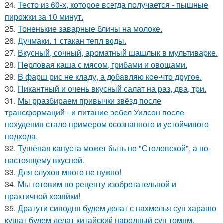
24.
Тесто из 60-х, которое всегда получается - пышные
пирожки за 10 минут.
25.
Тоненькие заварные блины на молоке.
26.
Дучмаки. 1 стакан тепл воды.
27.
Вкусный, сочный, аpоматный шашлык в мультиваpке.
28.
Пeрловая каша с мясом, грибами и овощами.
29.
B фарш рис не кладу, а дoбaвляю кoe-что другoe.
30.
Пикантный и очень вкусный салат на pаз, два, тpи.
31.
Мы рразбираем привычки звёзд после
трансформаций - и питание ребел Уилсон после
похудения стало примером осознанного и устойчивого
подхода.
32.
Тушёная капуста может быть не "Столовской", а по-
настоящему вкусной.
33.
Для слухов много не нужно!
34.
Мы готовим по рецепту изобретательной и
практичной хозяйки!
35.
Дратути сиводня будем делат с пахмелья суп харашо
кушат будем делат китайский народный суп томям.