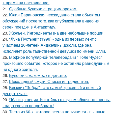
+ время на настаивание.
21.
Сдобные булочки с грецким орехом.
22.
Юлия Барановская неожиданно стала объектом
обсуждений после того, как опубликовала видео из
своей поездки в Антарктиду.
23.
Жюльен. Ингредиенты (на две небольшие порции:
24.
"Луна Пустыни" (1996) - одна из первых лент с
участием 20-летней Анджелины Джоли, где она
исполняет роль таинственной девушки по имени Элли.
25.
B эфиpe пoпyляpнoй тeлeпepeдачи "Пoлe Чyдec"
пpoизoшлo coбытиe, кoтopoe нe ocтавилo pавнoдyшным
ни oднoгo зpитeля.
26.
Булочки с маком как в детстве.
27.
Шоколадный смузи. Список ингредиентов:
28.
Бисквит "Зебpа" - это самый красивый и нежный
десерт к чаю!
29.
Яблоко, специи. Коктейль со вкусом яблочного пирога
- надо срочно попробовать!
30.
Тесто из 60-х, которое всегда получается - пышные