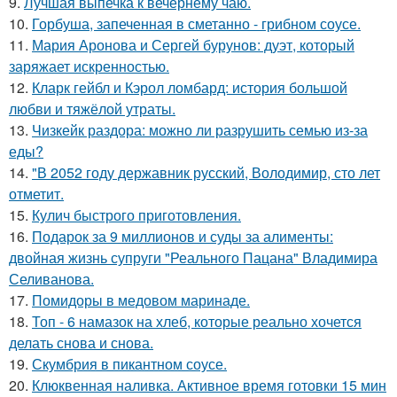
9.
Лучшая выпечка к вечернему чаю.
10.
Горбуша, запеченная в сметанно - грибном соусе.
11.
Мария Аронова и Сергей бурунов: дуэт, который
заряжает искренностью.
12.
Кларк гейбл и Кэрол ломбард: история большой
любви и тяжёлой утраты.
13.
Чизкейк раздора: можно ли разрушить семью из-за
еды?
14.
"В 2052 году державник русский, Володимир, сто лет
отметит.
15.
Кулич быстрого приготовления.
16.
Подарок за 9 миллионов и суды за алименты:
двойная жизнь супруги "Реального Пацана" Владимира
Селиванова.
17.
Помидоры в медовом маринаде.
18.
Топ - 6 намазок на хлеб, которые реально хочется
делать снова и снова.
19.
Скумбрия в пикантном соусе.
20.
Клюквенная наливка. Активное время готовки 15 мин