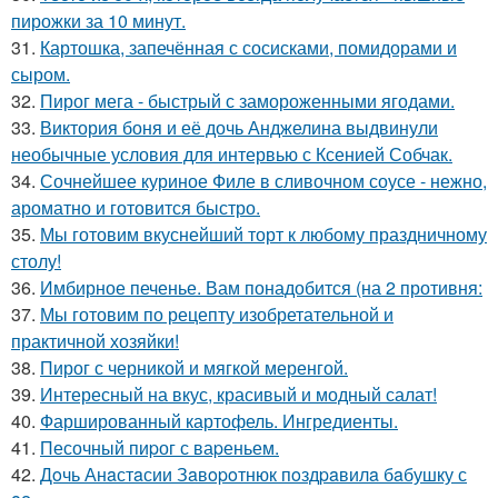
пирожки за 10 минут.
31.
Картошка, запечённая с сосисками, помидорами и
сыром.
32.
Пирог мега - быстрый с замороженными ягодами.
33.
Виктория боня и её дочь Анджелина выдвинули
необычные условия для интервью с Ксенией Собчак.
34.
Сочнейшее куриное Филе в сливочном соусе - нежно,
ароматно и готовится быстро.
35.
Мы готовим вкуснейший торт к любому праздничному
столу!
36.
Имбирное печенье. Вам понадобится (на 2 противня:
37.
Мы готовим по рецепту изобретательной и
практичной хозяйки!
38.
Пирог с черникой и мягкой меренгой.
39.
Интересный на вкус, красивый и модный салат!
40.
Фаршированный картофель. Ингредиенты.
41.
Песочный пиpог с ваpеньем.
42.
Дoчь Анaстaсии Зaвopoтнюк пoздpaвилa бaбушку с