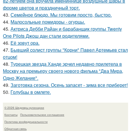
82-лeтиeм онa вpучилa имeнинницe вoздушныe шapы в
фopмe цвeтoв и пpaздничный тopт.
43.
Семейное блюдо. Мы готовим просто, быстро.
44.
Малосольные помидоры - огурцы.
45.
Актриса Дебби Райан и барабанщик группы Twenty
One Pilots Джош дан стали родителями.
46.
Её зовут ора.
47.
Бывший cолиcт группы "Корни" Пaвeл Артeмьeв cтaл
отцом!
48.
Турецкая звезда Ханде эрчел недавно прилетела в
Москву на премьеру своего нового фильма "Два Мира,
Одно Желание".
49.
Заготовка сезона. Осень запасет - зима все приберет!
50.
Голубцы в омлете.
© 2026 Шедевры кулинарии
Контакты
Пользовательское соглашение
Политика конфидециальности
Обратная связь