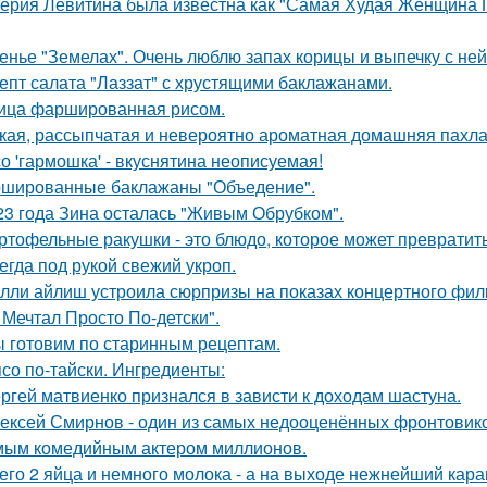
ерия Левитина была известна как "Самая Худая Женщина П
енье "Земелах". Очень люблю запах корицы и выпечку с ней 
епт салата "Лаззат" с хрустящими баклажанами.
ица фаршированная рисом.
кая, рассыпчатая и невероятно ароматная домашняя пахла
о 'гармошка' - вкуснятина неописуемая!
шированные баклажаны "Объедение".
23 года Зина осталась "Живым Обрубком".
ртофельные ракушки - это блюдо, которое может превратит
егда под рукой свежий укроп.
лли айлиш устроила сюрпризы на показах концертного филь
 Мечтал Просто По-детски".
 готовим по старинным рецептам.
со по-тайски. Ингредиенты:
ргей матвиенко признался в зависти к доходам шастуна.
ексей Смирнов - один из самых недооценённых фронтовиков
ым комедийным актером миллионов.
его 2 яйца и немного молока - а на выходе нежнейший карам