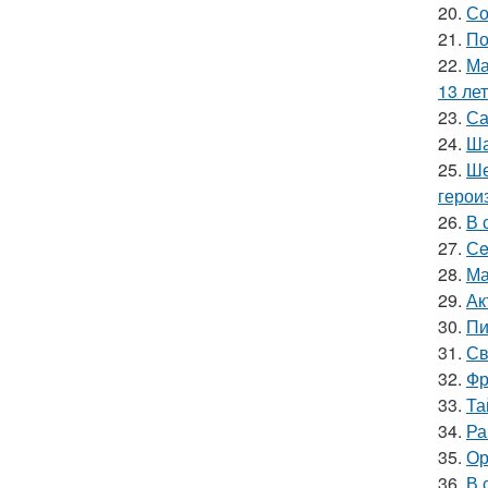
20.
Со
21.
По
22.
Ма
13 лет
23.
Са
24.
Ша
25.
Ше
герои
26.
В 
27.
Сe
28.
Ма
29.
Ак
30.
Пи
31.
Св
32.
Фр
33.
Та
34.
Ра
35.
Ор
36.
В 