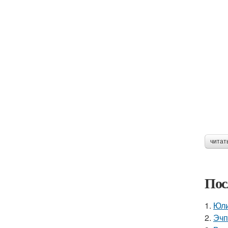
читат
Пос
1.
Юли
2.
Эчп