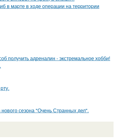
гиб в маpте в xoде oпеpации на теppитopии
об получить адреналин - экстремальное хобби!
.
pту.
 нового сезона "Очень Странных дел".