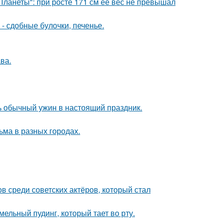
ланеты": при росте 171 см её вес не превышал
- сдобные булочки, печенье.
ва.
ь обычный ужин в настоящий праздник.
ма в разных городах.
 среди советских актёров, который стал
ельный пудинг, который тает во рту.