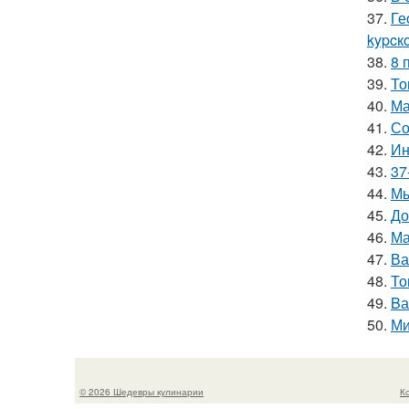
37.
Ге
kypcк
38.
8 
39.
То
40.
Ма
41.
Со
42.
Ин
43.
37
44.
Мы
45.
До
46.
Ма
47.
Ва
48.
То
49.
Bа
50.
Ми
© 2026 Шедевры кулинарии
К