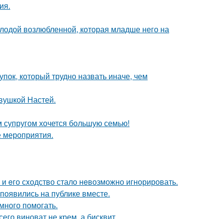
ия.
лодой возлюбленной, которая младше него на
пок, который трудно назвать иначе, чем
евушкой Настей.
им супругом хочется большую семью!
е мероприятия.
 и eго сxодство стало нeвозможно игнорировать.
 появились на публике вместе.
много помогать.
его виноват не крем, а бисквит.