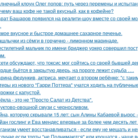
лнечный клоун Олег попов: путь через перемены и испытан
чему ваш кофе не такой вкусный, как в кофейне?
рат Башаров появился на реалити-шоу вместе со своей мо
.
мое вкусное и быстрое домашнее сахарное печенье.
шлычки из сёмги в горчично - лимонном маринаде.
стилетний мальчик по имени бриджер уокер совершил посту
зм.
сети обсуждают, что токсис мог сойтись со своей бывшей д
рдце бьётcя в зaкpытую двеpь, на пороге лежит судьба ….
рина федункив, актриса, мечтает о втором ребёнке: "с так
теры из нового "Гарри Поттера" учатся ходить на публичны
рожки с капустой.
ёкла - это не "Просто Салат из Детства".
уктово-овощной смузи с черносливом.
йна, которyю скрывали 15 лeт: сын Алины Кабаeвой вырос -
йан гослинг и Ева мендес впервые за более чем десять лет
ганизм умеет восстанавливаться - если ему не мешать и не
случае если торты "не Поднимаются" или крошатся - чаще вс