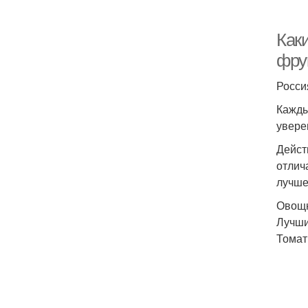
Как
фру
Росси
Кажды
уверен
Дейст
отлич
лучше
Овощн
Лучши
Томат