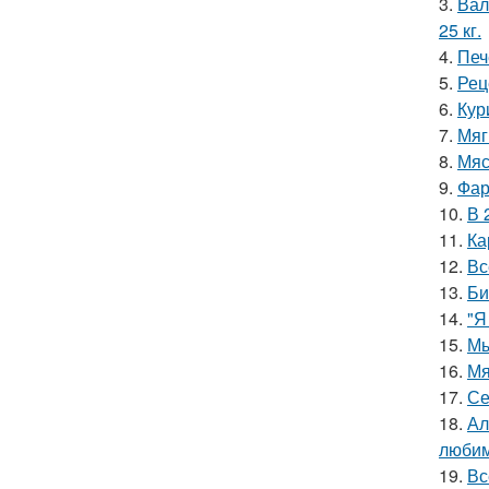
3.
Вал
25 кг.
4.
Печ
5.
Рец
6.
Кур
7.
Мяг
8.
Мяс
9.
Фар
10.
В 
11.
Ка
12.
Вс
13.
Би
14.
"Я
15.
Мы
16.
Мя
17.
Се
18.
Ал
любим
19.
Вс