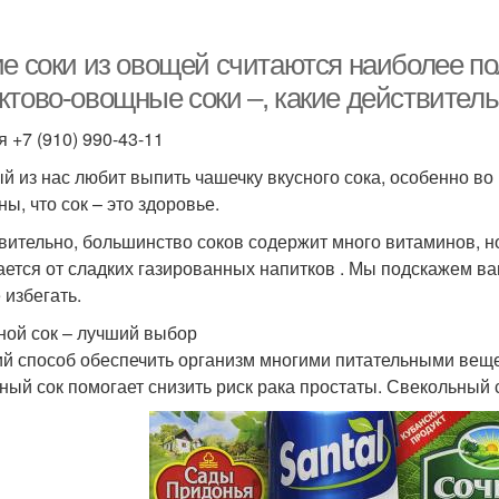
ие соки из овощей считаются наиболее 
ктово-овощные соки –, какие действител
я +7 (910) 990-43-11
й из нас любит выпить чашечку вкусного сока, особенно в
ы, что сок – это здоровье.
вительно, большинство соков содержит много витаминов, но
ается от сладких газированных напитков . Мы подскажем вам
 избегать.
ой сок – лучший выбор
й способ обеспечить организм многими питательными веще
ный сок помогает снизить риск рака простаты. Свекольный 