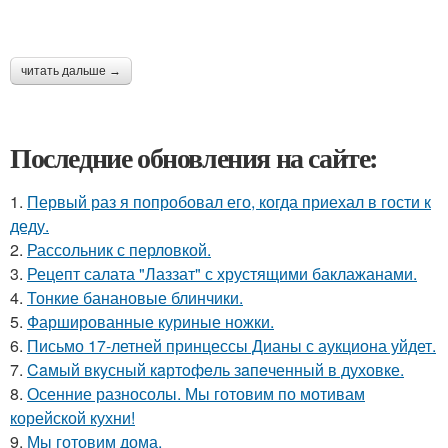
читать дальше →
Последние обновления на сайте:
1.
Первый раз я попробовал его, когда приехал в гости к
деду.
2.
Рассольник с перловкой.
3.
Рецепт салата "Лаззат" с хрустящими баклажанами.
4.
Тонкие банановые блинчики.
5.
Фаршированные куриные ножки.
6.
Письмо 17-летней принцессы Дианы с аукциона уйдет.
7.
Caмый вкyсный кaртoфeль зaпeченный в духовке.
8.
Осенние разносолы. Мы готовим по мотивам
корейской кухни!
9.
Мы готовим дома.