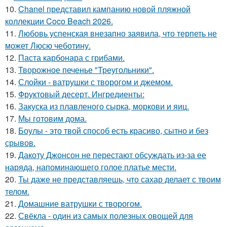
10.
Chanel представил кампанию новой пляжной
коллекции Coco Beach 2026.
11.
Любовь успенская внезапно заявила, что терпеть не
может Люсю чеботину.
12.
Паста карбонара с грибами.
13.
Творожное печенье "Треугольники".
14.
Слойки - ватрушки с творогом и джемом.
15.
Фруктовый десерт. Ингредиенты:
16.
Закуска из плавленого сырка, моркови и яиц.
17.
Мы готовим дома.
18.
Боулы - это твой способ есть красиво, сытно и без
срывов.
19.
Дакоту Джонсон не перестают обсуждать из-за ее
наряда, напоминающего голое платье мести.
20.
Ты даже не представляешь, что сахар делает с твоим
телом.
21.
Домашние ватрушки с творогом.
22.
Свёкла - один из самых полезных овощей для