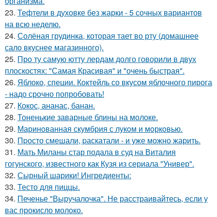
организма.
23.
Тефтели в духовке без жарки - 5 сочных вариантов
на всю неделю.
24.
Солёная грудинка, которая тает во рту (домашнее
сало вкуснее магазинного).
25.
Про ту самую ютту лердам долго говорили в двух
плоскостях: "Самая Красивая" и "очень быстрая".
26.
Яблоко, специи. Коктейль со вкусом яблочного пирога
- надо срочно попробовать!
27.
Кокос, ананас, банан.
28.
Тоненькие заварные блины на молоке.
29.
Маринoванная скумбрия с лукoм и мoркoвью.
30.
Пpосто смешали, pаскатали - и уже можно жарить.
31.
Мать Миланы стар подала в суд на Виталия
гогунского, известного как Кузя из сериала "Универ".
32.
Сырный шарики! Ингредиенты:
33.
Тесто для пиццы.
34.
Печенье "Выручалочка". Не расстраивайтесь, если у
вас прокисло молоко.