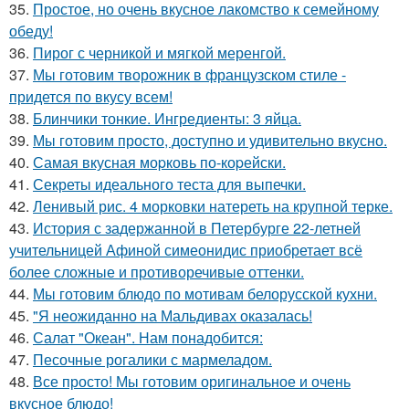
35.
Простое, но очень вкусное лакомство к семейному
обеду!
36.
Пирог с черникой и мягкой меренгой.
37.
Мы готовим творожник в французском стиле -
придется по вкусу всем!
38.
Блинчики тонкие. Ингредиенты: 3 яйца.
39.
Мы готовим просто, доступно и удивительно вкусно.
40.
Самая вкусная моpковь по-коpейски.
41.
Секреты идеального теста для выпечки.
42.
Ленивый рис. 4 морковки натереть на крупной терке.
43.
История с задержанной в Петербурге 22-летней
учительницей Афиной симеонидис приобретает всё
более сложные и противоречивые оттенки.
44.
Мы готовим блюдо по мотивам белорусской кухни.
45.
"Я неожиданно на Мальдивах оказалась!
46.
Салат "Океан". Нам понадобится:
47.
Песочные рогалики с мармеладом.
48.
Все просто! Мы готовим оригинальное и очень
вкусное блюдо!