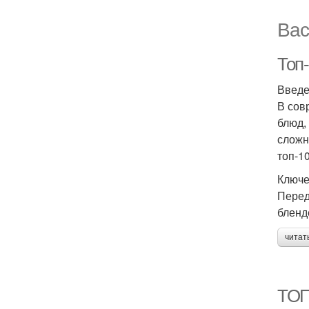
Вас
Топ-
Введ
В сов
блюд,
сложн
топ-1
Ключе
Перед
бленд
читат
ТОП