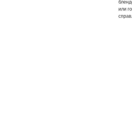
бленд
или г
справ