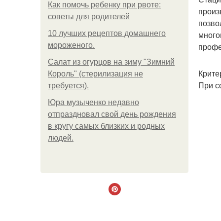
Как помочь ребенку при рвоте:
произ
советы для родителей
позво
10 лучших рецептов домашнего
много
мороженого.
профе
Салат из огурцов на зиму "Зимний
Крите
Король" (стерилизация не
При с
требуется).
Юра музыченко недавно
отпраздновал свой день рождения
в кругу самых близких и родных
людей.