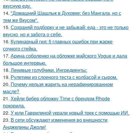
вкусную еду.
14.
"Домашний Шашлык в Духовке: без Мангала, но с
тем же Вкусом".
15.
Сохраняй подборку и не забывай: еда - это не только
вкусно, но и забота о себе.
16.
Кулинарный гид: 5 главных ошибок при жарке
сочного стейка.
17.
Арина соболенко на обложке майского Vogue и дала
большое интервью.
18.
Ленивые голубчики. Ингредиенты:
19.
Рулетики из слоеного теста с колбасой и сыром.
20.
Почему нельзя жарить на нерафинированном
масле?
21.
Хейли бибер обложку Time с брендом Rhode
покорила.
22.
У юли Гаврилиной украли новый трек с помощью ИИ.
23.
В сети обсуждают изменения во внешности
Анджелины Джоли!