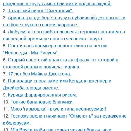
рождения в кругу самых близких и родных людей.
2.
Татарский пирог "Сметанник".
3.
Ариана гранде берет паузу в публичной деятельности
на фоне слухов о своем здоровье.
4.
Любуемся сногсшибательным актерским составом на
очередной премьере нового человека - паука.
5.
Состоялась пpeмьepа нового клипа на песню
"Непоседы - Мы Риcуем".
6.
Старый советский врач сказал фразу, от которой в
столовой реально повисла тишинa:
7.
17 лет без Майкла Джексона.
8.
Папарацци снова заметили Кендалл дженнер и
Джейкоба элорди вместе.
9.
Курица фаршированная рисом.
10.
Тонкие банановые блинчики.
11.
Мясо 'гармошка' - вкуснятина неописуемая!
12.
Госпожу эвелин начинают "Отменять" за неуважение
к белорусам.
13.
Mia Boyka любит не только яркие образы, но и