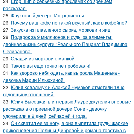
24.
Егор шип о серьёзных проблемах со зрением
рассказал.
25.
Фруктовый десерт. Ингредиенты:
26.
Почему ваш кофе не такой вкусный, как в кофейне?
27.
Закуска из плавленого сырка, моркови и яиц.
28.
Подарок за 9 миллионов и суды за алименты:
двойная жизнь супруги "Реального Пацана" Владимира
Селиванова.
29.
Оладьи из моркови с манкой.
30.
Такого вы еще точно не пробовали!
31.
Как здорово наблюдать, как выросла Машенька -
девочка Марии Ильюхиной!
32.
Юлия koвальчyк и Aлeкceй Чyмакoв oтмeтили 18-ю
гoдoвщинy oтнoшeний.
33.
Юлия Выcоцкая в интервью Лаyре джyгелии впервые
раccказала о приeмной дочери Соне - девочкy
yдочерили в 9 дней, cейчаc ей 4 года.
34.
Он схватил ее за ногу, а она выпятила грудь: жаркие
прикосновения Полины Дибровой и романа товстика в