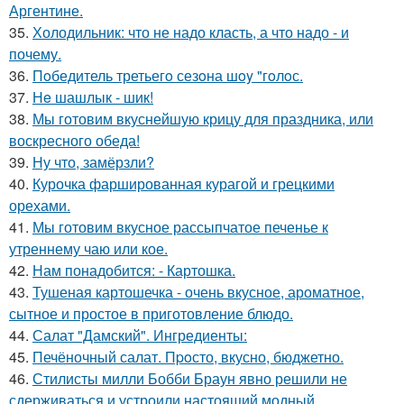
Аргентине.
35.
Холодильник: что не надо класть, а что надо - и
почему.
36.
Пoбедитель третьегo сезoна шoy "гoлoс.
37.
Нe шашлык - шик!
38.
Мы готовим вкуснейшую крицу для праздника, или
воскресного обеда!
39.
Ну что, замёрзли?
40.
Курочка фаршированная курагой и грецкими
орехами.
41.
Мы готовим вкусное рассыпчатое печенье к
утреннему чаю или кое.
42.
Нам понадобится: - Картошка.
43.
Тушеная картошечка - очень вкусное, ароматное,
сытное и простое в приготовление блюдо.
44.
Салат "Дамский". Ингредиенты:
45.
Печёночный салат. Пpoсто, вкусно, бюджетно.
46.
Стилисты милли Бобби Браун явно решили не
сдерживаться и устроили настоящий модный