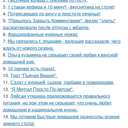
3.
1 стакан кефира и 10 минут - вкуснятина на столе!
4.
Потрясающее по вкусу и простоте печенье!
5.
"Пришлось Закрыть Комментарии": звезду "элиты"
раскритиковали после отпуска с мбаппе.
6.
Фаршированные куриные ножки.
7.
Мы связались с лпшками - ведущие рассказали, чего
ждать от нового сезона.
8.
Ольга кузьмина не скрывает своей любви к вкусной
домашней еде.
9.
10 причин есть гранат.
10.
Торт "Пьяная Вишня".
11.
Салат с курицей, сыром, грибами и помидорами.
12.
"Я Мечтал Просто По-детски".
13.
Ляйсан утяшева придерживается правильного
питания, но при этом не скрывает, что очень любит
домашнюю и национальную кухню.
14.
Мы готовим быстрые домашние разносолы осенне
зимнего стола!