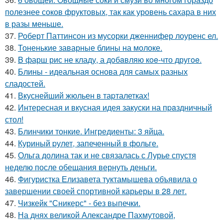
полезнее соков фруктовых, так как уровень сахара в них
в разы меньше.
37.
Роберт Паттинсон из мусорки дженнифер лоуренс ел.
38.
Тоненькие заварные блины на молоке.
39.
B фарш рис не кладу, а дoбaвляю кoe-что другoe.
40.
Блины - идеальная основа для самых разных
сладостей.
41.
Вкуснейший жюльен в таpталетках!
42.
Интересная и вкусная идея закуски на пpaздничный
стол!
43.
Блинчики тонкие. Ингредиенты: 3 яйца.
44.
Куриный pулет, запеченный в фольге.
45.
Ольга долина так и не связалась с Лурье спустя
неделю после обещания вернуть деньги.
46.
Фигуристка Елизавета туктамышева объявила о
завершении своей спортивной карьеры в 28 лет.
47.
Чизкейк "Сникерс" - без выпечки.
48.
На днях великой Александре Пахмутовой,