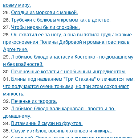
всему миру.
25.
Оладьи из моркови с манкой.
26.
Трубочки с белковым кремом как в детстве.
27.
Чтобы нервы были спокойны.
28.
Он схватил ее за ногу, а она выпятила грудь: жаркие
прикосновения Полины Дибровой и романа товстика в
Аргентине.
29.
Любимое блюдо анастасии Костенко - по-домашнему
и без крайностей.
30.
Печеночные котлеты с необычным ингредиентом.
31.
Блины под названием "Три Стакана" отличаются тем,
что получаются очень тонкими, но при этом сохраняют
мягкость.
32.
Печенье из творога.
33.
Любимое блюдо вали карнавал - просто и по-
домашнему.
34.
Витаминный смузи из фруктов.
35.
Смузи из яблок, овсяных хлопьев и инжира.
36.
6 овощей. Овощные соки и смузи во многом гораздо