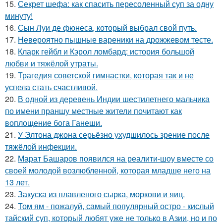
15.
Секрет шефа: как спасить пересоленный суп за одну
минуту!
16.
Сын Луи де фюнеса, который выбрал свой путь.
17.
Невероятно пышные вареники на дрожжевом тесте.
18.
Кларк гейбл и Кэрол ломбард: история большой
любви и тяжёлой утраты.
19.
Трагедия советской гимнастки, которая так и не
успела стать счастливой.
20.
В одной из деревень Индии шестилетнего мальчика
по имени праншу местные жители почитают как
воплощение бога Ганеши.
21.
У Элтона джона серьёзно ухудшилось зрение после
тяжёлой инфекции.
22.
Марат Башаров появился на реалити-шоу вместе со
своей молодой возлюбленной, которая младше него на
13 лет.
23.
Закуска из плавленого сырка, моркови и яиц.
24.
Том ям - пожалуй, самый популярный остро - кислый
тайский суп, который любят уже не только в Азии, но и по