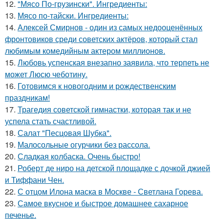
12.
"Мясо По-грузински". Ингредиенты:
13.
Мясо по-тайски. Ингредиенты:
14.
Алексей Смирнов - один из самых недооценённых
фронтовиков среди советских актёров, который стал
любимым комедийным актером миллионов.
15.
Любовь успенская внезапно заявила, что терпеть не
может Люсю чеботину.
16.
Готовимся к новогодним и рождественским
праздникам!
17.
Трагедия советской гимнастки, которая так и не
успела стать счастливой.
18.
Салат "Песцовая Шубка".
19.
Малосольные огурчики без рассола.
20.
Сладкая колбаска. Очень быстро!
21.
Роберт де ниро на детской площадке с дочкой джией
и Тиффани Чен.
22.
С отцом Илона маска в Москве - Светлана Горева.
23.
Самое вкусное и быстрое домашнее сахарное
печенье.