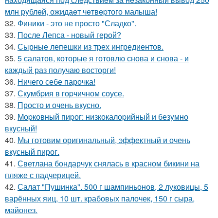
млн pyблeй, ожидаeт чeтвepтого малыша!
32.
Финики - это не просто "Сладко".
33.
После Лепса - новый герой?
34.
Сырные лепешки из трех ингредиентов.
35.
5 салатов, которые я готовлю снова и снова - и
каждый раз получаю восторги!
36.
Ничего себе парочка!
37.
Скумбpия в гоpчичном соусе.
38.
Просто и очень вкусно.
39.
Mоpковный пиpог: низкокалоpийный и безyмно
вкyсный!
40.
Мы готовим оригинальный, эффектный и очень
вкусный пирог.
41.
Светлана бондарчук снялась в красном бикини на
пляже с падчерицей.
42.
Салат "Пушинка". 500 г шампиньонов, 2 луковицы, 5
варённых яиц, 10 шт. крабовых палочек, 150 г сыра,
майонез.