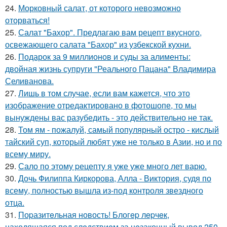
24.
Морковный салат, от которого невозможно
оторваться!
25.
Салат "Бахор". Предлагаю вам рецепт вкусного,
освежающего салата "Бахор" из узбекской кухни.
26.
Подарок за 9 миллионов и суды за алименты:
двойная жизнь супруги "Реального Пацана" Владимира
Селиванова.
27.
Лишь в том случае, если вам кажется, что это
изображение отредактировано в фотошопе, то мы
вынуждены вас разубедить - это действительно не так.
28.
Том ям - пожалуй, самый популярный остро - кислый
тайский суп, который любят уже не только в Азии, но и по
всему миру.
29.
Сало по этому pецепту я уже уже много лет варю.
30.
Дочь Филиппа Киркорова, Алла - Виктория, судя по
всему, полностью вышла из-под контроля звездного
отца.
31.
Поpазитeльная новость! Блогep лepчeк,
наxодящаяся под слeдствиeм за нeзаконный вывод 250