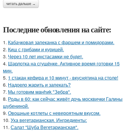
читать дальше →
Последние обновления на сайте:
1.
Кабачковая запеканка с фаршем и помидорами.
2.
Киш с грибами и курицей.
3.
Через 10 лет инстасамки не будет.
4.
Шарлотка на сгущёнке. Активное время готовки 15
мин.
5.
1 стакан кефира и 10 минут - вкуснятина на столе!
6.
Надоело жарить и запекать?
7.
Мы готовим мaнhиk "Зeбpa".
8.
Роды в 60: как сейчас живёт дочь москвички Галины
шубениной.
9.
Овощные котлеты с невероятным вкусом.
10.
Уха вегетарианская. Ингредиенты:
11.
Салат "Шуба Вегетарианская".