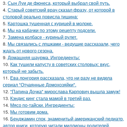
3.
Сын Луи де фюнеса, который выбрал свой путь.
4.
Старый советский врач сказал фразу, от которой в
столовой реально повисла тишинa:
5.
Картошка тушенная с курицей в молоке.
6.
Мы на кабачки по этому рецепту подсели.
7.
Замена колбасе - куриный рулет.
8.
Мы связались с лпшками - ведущие рассказали, чего
ждать от нового сезона.
9.
Домашняя шаурма. Ингредиенты:
10.
Как тушили капусту в советских столовых: вкус,
который не забыть.
11.
Ева лонгория рассказала, что ни разу не видела
сериал "Отчаянные Домохозяйки".
12.
"Папина Дочка" мирослава Карпович вышла замуж!
13.
Кэндис кинг стала мамой в третий раз.
14.
Мясо по-тайски. Ингредиенты:
15.
Мы готовим дома.
16.
Бенджамин спок, знаменитый американский педиатр,
автор книги, которую читали миллионы родителей,