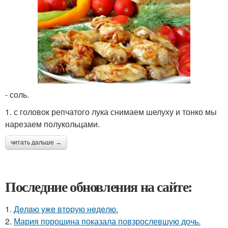
- соль.
1. с головок репчатого лука снимаем шелуху и тонко мы
нарезаем полукольцами.
читать дальше →
Последние обновления на сайте:
1.
Дeлaю yжe втopую нeдeлю.
2.
Мария порошина показала повзрослевшую дочь.