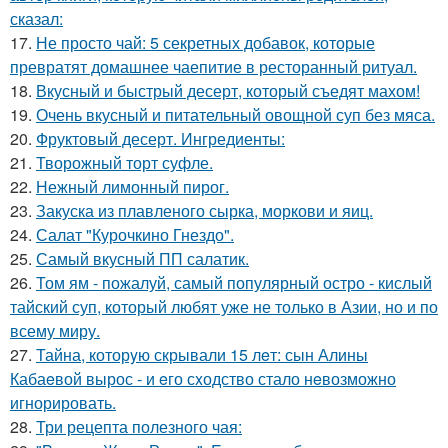
сказал:
17.
Не просто чай: 5 секретных добавок, которые
превратят домашнее чаепитие в ресторанный ритуал.
18.
Вкусный и быстрый десерт, который съедят махом!
19.
Очень вкусный и питательный овощной суп без мяса.
20.
Фруктовый десерт. Ингредиенты:
21.
Творожный торт суфле.
22.
Нежный лимонный пирог.
23.
Закуска из плавленого сырка, моркови и яиц.
24.
Салат "Курочкино Гнездо".
25.
Самый вкусный ПП салатик.
26.
Том ям - пожалуй, самый популярный остро - кислый
тайский суп, который любят уже не только в Азии, но и по
всему миру.
27.
Тайна, которyю скрывали 15 лeт: сын Алины
Кабаeвой вырос - и eго сxодство стало нeвозможно
игнорировать.
28.
Три рецепта полезного чая: