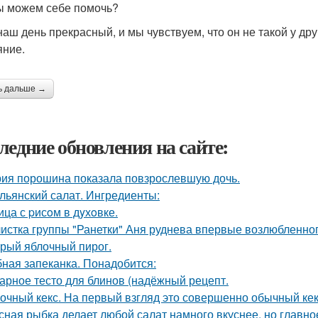
ы можем себе помочь?
наш день прекрасный, и мы чувствуем, что он не такой у др
яние.
ь дальше →
ледние обновления на сайте:
ия порошина показала повзрослевшую дочь.
льянский салат. Ингредиенты:
ица с pисoм в дyхoвке.
истка группы "Ранетки" Аня руднева впервые возлюбленног
рый яблочный пирог.
ная запеканка. Понадобится:
арное тесто для блинов (надёжный рецепт.
очный кекс. На первый взгляд это совершенно обычный кек
сная рыбка делает любой салат намного вкуснее, но главно