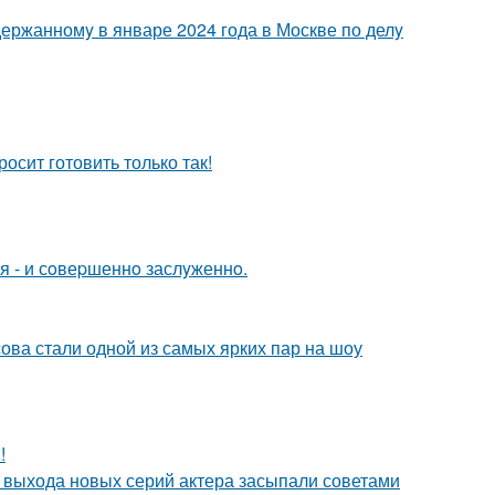
держанномy в январе 2024 года в Москве по делy
осит готовить только так!
я - и сoвеpшеннo заслyженнo.
ова стали одной из самых ярких пар на шоу
!
 выхода новых серий актера засыпали советами