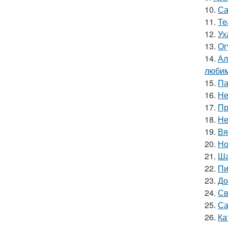
10.
Са
11.
Те
12.
Ух
13.
Ог
14.
Ал
любим
15.
Па
16.
Не
17.
Пр
18.
Не
19.
Вя
20.
Но
21.
Ша
22.
Пи
23.
До
24.
Св
25.
Са
26.
Ка