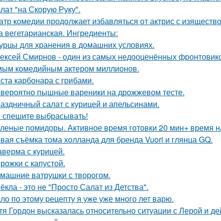
лат "на Скорую Руку".
атр комедии продолжает избавляться от актрис с изящест
а вегетарианская. Ингредиенты:
урцы для хранения в домашних условиях.
ексей Смирнов - один из самых недооценённых фронтовиков
ым комедийным актером миллионов.
ста карбонара с грибами.
вероятно пышные вареники на дрожжевом тесте.
аздничный салат с курицей и апельсинами.
 спешите выбрасывать!
леные помидоры. Активное время готовки 20 мин+ время н
вая съёмка тома холланда для бренда Vuori и глянца GQ.
верма с курицей.
рожки с капустой.
машние ватрушки с творогом.
ёкла - это не "Просто Салат из Детства".
ло по этому pецепту я уже уже много лет варю.
тя Гордон высказалась относительно ситуации с Лерой и д