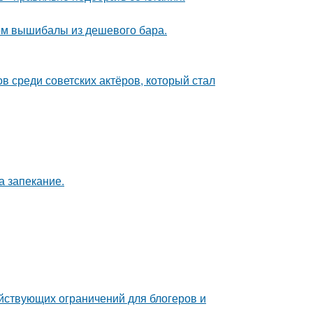
вом вышибалы из дешевого бара.
 среди советских актёров, который стал
а запекание.
ействующих ограничений для блогеров и