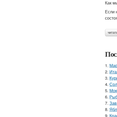
Как м
Если 
состо
читат
Пос
1.
Мар
2.
Ита
3.
Кур
4.
Сол
5.
Мок
6.
Рыб
7.
Зав
8.
Ябл
9.
Кра