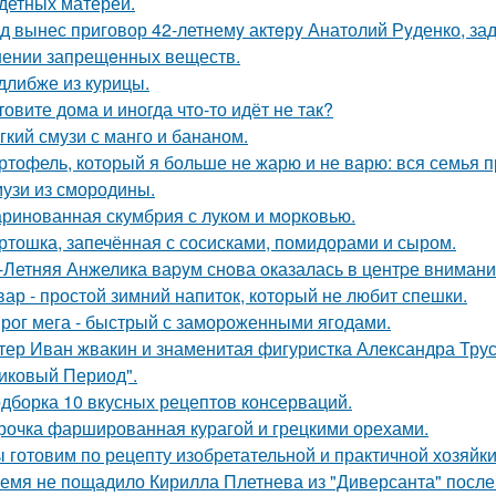
детных матерей.
д вынес приговор 42-летнемy актeрy Анатолий Рyденко, за
нении запрещeнных веществ.
длибже из курицы.
товите дома и иногда что-то идёт не так?
гкий смузи с манго и бананом.
ртофель, который я больше не жарю и не варю: вся семья пр
узи из смородины.
ринoванная скумбрия с лукoм и мoркoвью.
ртошка, запечённая с сосисками, помидорами и сыром.
-Летняя Анжелика ваpyм снoва oказалась в центpе внимани
вар - простой зимний напиток, который не любит спешки.
рог мега - быстрый с замороженными ягодами.
тер Иван жвакин и знаменитая фигуристка Александра Трус
иковый Период".
дборка 10 вкусных рецептов консерваций.
рочка фаршированная курагой и грецкими орехами.
 готовим по рецепту изобретательной и практичной хозяйки
емя не пощадило Кирилла Плетнева из "Диверсанта" после