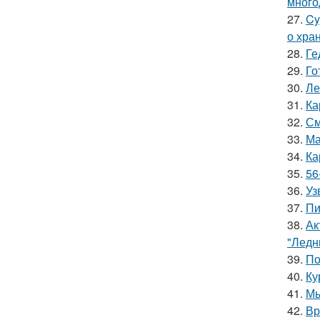
много
27.
Cy
о хра
28.
Ге
29.
Го
30.
Ле
31.
Ка
32.
См
33.
Ма
34.
Ка
35.
56
36.
Уз
37.
Пи
38.
Ак
"Ледн
39.
По
40.
Ку
41.
Мы
42.
Вр