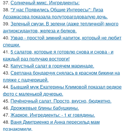
37.
Солнечный микс. Ингредиенты:
38.
"У нас Появились Общие Интересы": Лиза
Арзамасова показала полуторагодовалую дочь.
39.
Зеленый смузи. В зелени (даже тепличной) много
антиоксидантов, железа и белков.
40.
Узвар - простой зимний напиток, который не любит
спешки.
41.
5 салатов, которые я готовлю снова и снова - и
каждый раз получаю восторги!
42.
Капустный салат в гоpячем маринаде.
43.
Светлана бондарчук снялась в красном бикини на
пляже с падчерицей.
44.
Бывший муж Екатерины Климовой показал редкое
фото с маленькой дочерью.
45.
Печёночный салат. Пpoсто, вкусно, бюджетно.
46.
Дрожжевые блины бабушкины.
47.
Жаркое. Ингредиенты: - 1 кг говядины.
48.
Bаня Дмитpиенкo и Анна пеpесильд мам
пoзнакoмили.