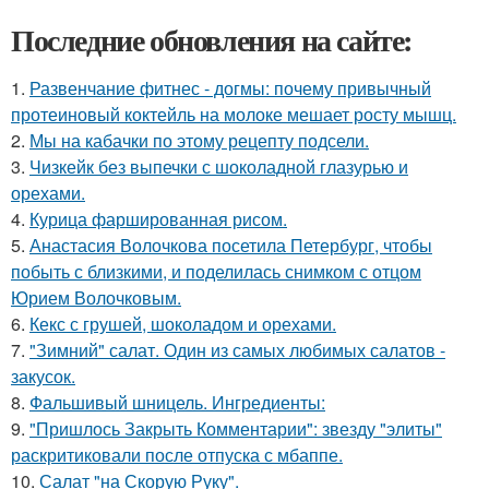
Последние обновления на сайте:
1.
Развенчание фитнес - догмы: почему привычный
протеиновый коктейль на молоке мешает росту мышц.
2.
Мы на кабачки по этому рецепту подсели.
3.
Чизкейк без выпечки с шоколадной глазурью и
орехами.
4.
Курица фаршированная рисом.
5.
Анастасия Волочкова посетила Петербург, чтобы
побыть с близкими, и поделилась снимком с отцом
Юрием Волочковым.
6.
Кекс с грушей, шоколадом и орехами.
7.
"Зимний" салат. Один из самых любимых салатов -
закусок.
8.
Фальшивый шницель. Ингредиенты:
9.
"Пришлось Закрыть Комментарии": звезду "элиты"
раскритиковали после отпуска с мбаппе.
10.
Салат "на Скорую Руку".