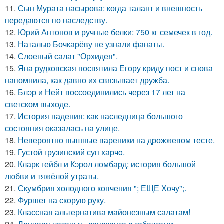
11.
Сын Мурата насырова: когда талант и внешность
передаются по наследству.
12.
Юрий Антонов и ручные белки: 750 кг семечек в год.
13.
Наталью Бочкарёву не узнали фанаты.
14.
Слоеный салат "Орхидея".
15.
Яна рудковская посвятила Егору криду пост и снова
напомнила, как давно их связывает дружба.
16.
Блэр и Нейт воссоединились через 17 лет на
светском выходе.
17.
История падения: как наследница большого
состояния оказалась на улице.
18.
Невероятно пышные вареники на дрожжевом тесте.
19.
Густой грузинский суп харчo.
20.
Кларк гейбл и Кэрол ломбард: история большой
любви и тяжёлой утраты.
21.
Скумбрия холодного копчения "; ЕЩЕ Хочу";.
22.
Фуршет на скорую руку.
23.
Классная альтернатива майонезным салатам!