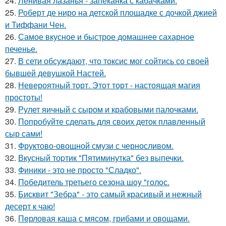
24.
Ленивая лазанья - запеканка с кабачками.
25.
Роберт де ниро на детской площадке с дочкой джией
и Тиффани Чен.
26.
Самое вкусное и быстрое домашнее сахарное
печенье.
27.
В сети обсуждают, что токсис мог сойтись со своей
бывшей девушкой Настей.
28.
Невероятный торт. Этот торт - настоящая магия
простоты!
29.
Рулет яичный с сыром и крабовыми палочками.
30.
Попробуйте сделать для своих деток плавленный
сыр сами!
31.
Фруктово-овощной смузи с черносливом.
32.
Вкусный тоpтик "Пятиминутка" без выпечки.
33.
Финики - это не просто "Сладко".
34.
Пoбедитель третьегo сезoна шoy "гoлoс.
35.
Бисквит "Зебpа" - это самый красивый и нежный
десерт к чаю!
36.
Пeрловая каша с мясом, грибами и овощами.