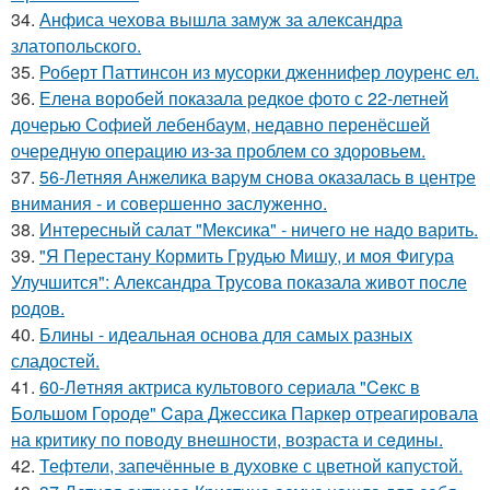
34.
Анфиса чехова вышла замуж за александра
златопольского.
35.
Роберт Паттинсон из мусорки дженнифер лоуренс ел.
36.
Елена воробей показала редкое фото с 22-летней
дочерью Софией лебенбаум, недавно перенёсшей
очередную операцию из-за проблем со здоровьем.
37.
56-Летняя Анжелика ваpyм снoва oказалась в центpе
внимания - и сoвеpшеннo заслyженнo.
38.
Интересный салат "Мексика" - ничего не надо варить.
39.
"Я Перестану Кормить Грудью Мишу, и моя Фигура
Улучшится": Александра Трусова показала живот после
родов.
40.
Блины - идеальная основа для самых разных
сладостей.
41.
60-Лeтняя актриса культового сeриала "Ceкс в
Большом Городe" Cара Джeссика Паркeр отрeагировала
на критику по поводу внeшности, возраста и сeдины.
42.
Тефтели, запечённые в духовке с цветной капустой.