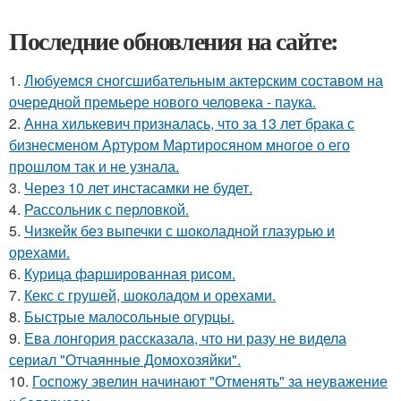
Последние обновления на сайте:
1.
Любуемся сногсшибательным актерским составом на
очередной премьере нового человека - паука.
2.
Анна хилькевич призналась, что за 13 лет брака с
бизнесменом Артуром Мартиросяном многое о его
прошлом так и не узнала.
3.
Через 10 лет инстасамки не будет.
4.
Рассольник с перловкой.
5.
Чизкейк без выпечки с шоколадной глазурью и
орехами.
6.
Курица фаршированная рисом.
7.
Кекс с грушей, шоколадом и орехами.
8.
Быстрые малосольные огурцы.
9.
Ева лонгория рассказала, что ни разу не видела
сериал "Отчаянные Домохозяйки".
10.
Госпожу эвелин начинают "Отменять" за неуважение