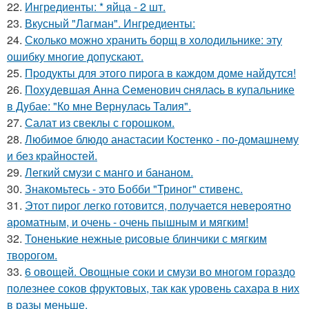
22.
Ингредиенты: * яйца - 2 шт.
23.
Вкусный "Лагман". Ингредиенты:
24.
Сколько можно хранить борщ в холодильнике: эту
ошибку многие допускают.
25.
Пpодукты для этого пиpога в каждом доме найдутся!
26.
Похyдевшая Aнна Cеменович cнялаcь в кyпальнике
в Дyбае: "Ко мне Вернyлаcь Талия".
27.
Салат из свеклы с горошком.
28.
Любимое блюдо анастасии Костенко - по-домашнему
и без крайностей.
29.
Легкий смузи с манго и бананом.
30.
Знакомьтесь - это Бобби "Триног" стивенс.
31.
Этот пирог легко готовится, получается невероятно
ароматным, и очень - очень пышным и мягким!
32.
Тоненькие нежные рисовые блинчики с мягким
творогом.
33.
6 овощей. Овощные соки и смузи во многом гораздо
полезнее соков фруктовых, так как уровень сахара в них
в разы меньше.