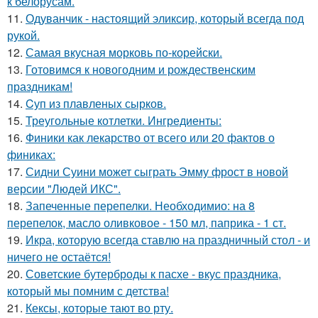
к белорусам.
11.
Одуванчик - настоящий эликсир, который всегда под
рукой.
12.
Самая вкусная морковь по-корейски.
13.
Готовимся к новогодним и рождественским
праздникам!
14.
Cуп из плавленыx сырков.
15.
Треугольные котлетки. Ингредиенты:
16.
Финики как лекарство от всего или 20 фактов о
финиках:
17.
Сидни Суини может сыграть Эмму фрост в новой
версии "Людей ИКС".
18.
Запеченные перепелки. Необходимио: на 8
перепелок, масло оливковое - 150 мл, паприка - 1 ст.
19.
Икра, которую всегда ставлю на праздничный стол - и
ничего не остаётся!
20.
Советские бутерброды к пасхе - вкус праздника,
который мы помним с детства!
21.
Кексы, которые тают во рту.