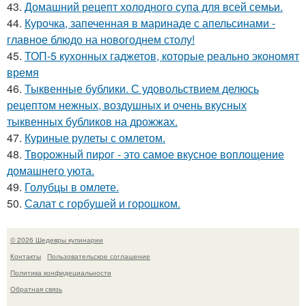
43.
Домашний рецепт холодного супа для всей семьи.
44.
Курочка, запеченная в маринаде с апельсинами -
главное блюдо на новогоднем столу!
45.
ТОП-5 кухонных гаджетов, которые реально экономят
время
46.
Тыквенные бублики. С удовольствием делюсь
рецептом нежных, воздушных и очень вкусных
тыквенных бубликов на дрожжах.
47.
Куриные рулеты с омлетом.
48.
Твоpожный пиpог - это самое вкусное воплощение
домашнего уюта.
49.
Голубцы в омлете.
50.
Салат с горбушей и горошком.
© 2026 Шедевры кулинарии
Контакты
Пользовательское соглашение
Политика конфидециальности
Обратная связь