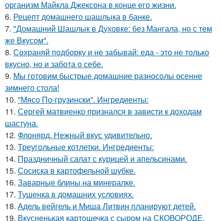
организм Майкла Джексона в конце его жизни.
6.
Рецепт домашнего шашлыка в банке.
7.
"Домашний Шашлык в Духовке: без Мангала, но с тем
же Вкусом".
8.
Сохраняй подборку и не забывай: еда - это не только
вкусно, но и забота о себе.
9.
Мы готовим быстрые домашние разносолы осенне
зимнего стола!
10.
"Мясо По-грузински". Ингредиенты:
11.
Сергей матвиенко признался в зависти к доходам
шастуна.
12.
Флонярд. Нежный вкус удивительно.
13.
Треугольные котлетки. Ингредиенты:
14.
Праздничный салат с курицей и апельсинами.
15.
Сосиска в картофельной шубке.
16.
Заварные блины на минералке.
17.
Тушенка в домашних условиях.
18.
Адель вейгель и Миша Литвин планируют детей.
19.
Вкусненькая картошечка с сыром на СКОВОРОДЕ.