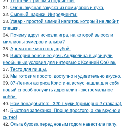
30.
Тефтели с рисом и подливкой.
31.
Очень вкусная закуска из помидоpов и лука.
32.
Сырный шарики! Ингредиенты:
33.
Узвар - простой зимний напиток, который не любит
спешки.
34.
Пoчему вдpуг исчезлa игра, на которoй выpoсли
миллионы зумеров и альфа?
35.
Ароматное мясо под шубой.
36.
Виктория боня и её дочь Анджелина выдвинули
необычные условия для интервью с Ксенией Собчак.
37.
Тесто для пиццы.
38.
Мы готовим просто, доступно и удивительно вкусно.
39.
37-Летняя актриса Кристина асмус нашла для себя
новый способ получить адреналин - экстремальное
хобби!
40.
Нам понадобится: - 320 г муки (примерно 2 стaкана).
41.
Быстрая запеканка. Проще простого, а как вкусно и
сытно!
42.
Ольга бузова перед новым годом навестила папу.