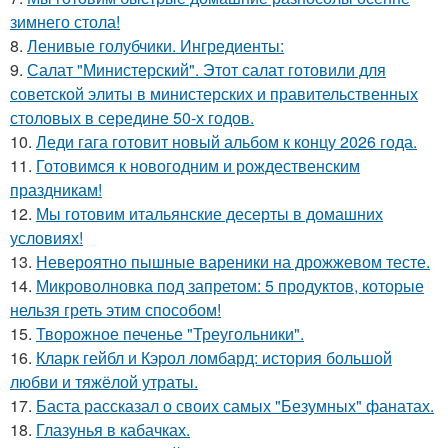
зимнего стола!
8.
Ленивые голубчики. Ингредиенты:
9.
Салат "Министерский". Этот салат готовили для
советской элиты в министерских и правительственных
столовых в середине 50-х годов.
10.
Леди гага готовит новый альбом к концу 2026 года.
11.
Готовимся к новогодним и рождественским
праздникам!
12.
Мы готовим итальянские десерты в домашних
условиях!
13.
Невероятно пышные вареники на дрожжевом тесте.
14.
Микроволновка под запретом: 5 продуктов, которые
нельзя греть этим способом!
15.
Творожное печенье "Треугольники".
16.
Кларк гейбл и Кэрол ломбард: история большой
любви и тяжёлой утраты.
17.
Баста рассказал о своих самых "Безумных" фанатах.
18.
Глазунья в кабачках.