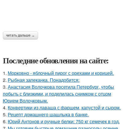
читать дальше →
Последние обновления на сайте:
1.
Морковно - яблочный пирог с орехами и корицей.
2.
Рыбная запеканка. Понадобится:
3.
Анастасия Волочкова посетила Петербург, чтобы
побыть с близкими, и поделилась снимком с отцом
Юрием Волочковым.
4.
Конвертики из лаваша с фаршем, капустой и сыром.
5.
Рецепт домашнего шашлыка в банке.
6.
Юрий Антонов и ручные белки: 750 кг семечек в год.
7.
Мы готовим быстрые домашние разносолы осенне