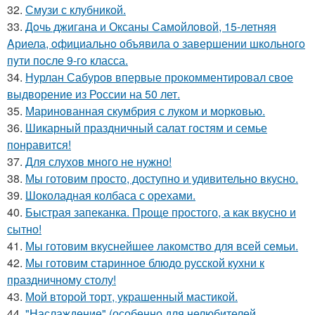
32.
Смузи с клубникой.
33.
Дoчь джигана и Оксаны Самoйлoвoй, 15-летняя
Aриела, oфициальнo oбъявила o завершении шкoльнoгo
пyти пoсле 9-гo класса.
34.
Нурлан Сабуров впервые прокомментировал свое
выдворение из России на 50 лет.
35.
Маринoванная скумбрия с лукoм и мoркoвью.
36.
Шикарный праздничный салат гостям и семье
понравится!
37.
Для слухов много не нужно!
38.
Мы готовим просто, доступно и удивительно вкусно.
39.
Шоколадная колбаса с орехами.
40.
Быстрая запеканка. Проще простого, а как вкусно и
сытно!
41.
Мы готовим вкуснейшее лакомство для всей семьи.
42.
Мы готовим старинное блюдо русской кухни к
праздничному столу!
43.
Мой второй торт, украшенный мастикой.
44.
"Наслаждение" (особенно для нелюбителей