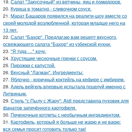
19.
Салат "Закусочный" из ветчины, яиц и помидоров.
20.
Курица в томатно - сливочном соусе.
21.
Марат Башаров появился на реалити-шоу вместе со
своей молодой возлюбленной, которая младше него на
13 лет.
22.
Салат "Бахор". Предлагаю вам рецепт вкусного,
освежающего салата "Бахор" из узбекской кухни.
23.
"Я туда …" xoчу.
24.
Хрустящие чесночные гренки с соусом.
25.
Пирожки с капустой.
26.
Вкусный "Лагман". Ингредиенты:
27.
Яблочно - коричный коктейль на кефире с имбирем.
28.
Адель вейгель впервые испытала поцелуй именно с
Литвиным.
29.
Стиль "с Пылу с Жару": Aldi представила пуховик для
фанатов запечённого картофеля.
30.
Печеночные котлеты с необычным ингредиентом.
31.
Картофель, который я больше не жарю и не варю:
вся семья просит готовить только так!