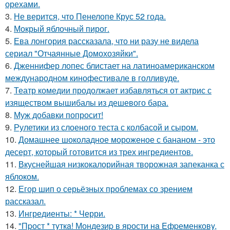
орехами.
3.
Не верится, что Пенелопе Крус 52 года.
4.
Мокрый яблочный пирог.
5.
Ева лонгория рассказала, что ни разу не видела
сериал "Отчаянные Домохозяйки".
6.
Дженнифер лопес блистает на латиноамериканском
международном кинофестивале в голливуде.
7.
Театр комедии продолжает избавляться от актрис с
изяществом вышибалы из дешевого бара.
8.
Муж добавки попросит!
9.
Рулетики из слоеного теста с колбасой и сыром.
10.
Домашнее шоколадное мороженое с бананом - это
десерт, который готовится из трех ингредиентов.
11.
Вкуснейшая низкокалорийная творожная запеканка с
яблоком.
12.
Егор шип о серьёзных проблемах со зрением
рассказал.
13.
Ингредиенты: * Черри.
14.
"Пpост * тyткa! Мондезиp в яpости нa Eфpеменковy,