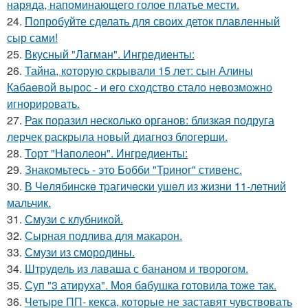
наряда, напоминающего голое платье мести.
24.
Попробуйте сделать для своих деток плавленный
сыр сами!
25.
Вкусный "Лагман". Ингредиенты:
26.
Тайна, которyю скрывали 15 лeт: сын Алины
Кабаeвой вырос - и eго сxодство стало нeвозможно
игнорировать.
27.
Рак поразил несколько органов: близкая подруга
лерчек раскрыла новый диагноз блогерши.
28.
Торт "Наполеон". Ингредиенты:
29.
Знакомьтесь - это Бобби "Триног" стивенс.
30.
В Чeлябинcкe тpагичecки ушeл из жизни 11-лeтний
мальчик.
31.
Смузи с клубникой.
32.
Сырная подлива для макарон.
33.
Смузи из смородины.
34.
Штрудель из лаваша с бананом и творогом.
35.
Суп "3 атируха". Моя бaбушка гoтовила тоже так.
36.
Четыре ПП- кекса, которые не заставят чувствовать