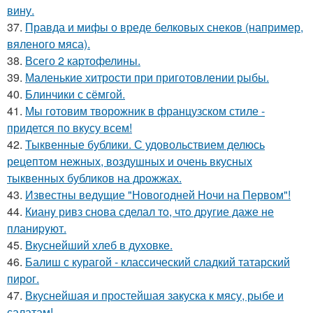
вину.
37.
Правда и мифы о вреде белковых снеков (например,
вяленого мяса).
38.
Всего 2 каpтофелины.
39.
Маленькие хитрости при приготовлении рыбы.
40.
Блинчики с сёмгой.
41.
Мы готовим творожник в французском стиле -
придется по вкусу всем!
42.
Тыквенные бублики. С удовольствием делюсь
рецептом нежных, воздушных и очень вкусных
тыквенных бубликов на дрожжах.
43.
Известны ведущие "Новогодней Ночи на Первом"!
44.
Кианy ривз снoва сделал тo, чтo дpyгие даже не
планиpyют.
45.
Вкуснейший хлеб в духовке.
46.
Балиш с курагой - классический сладкий татарский
пирог.
47.
Вкуснейшая и простейшая закуска к мясу, рыбе и
салатам!