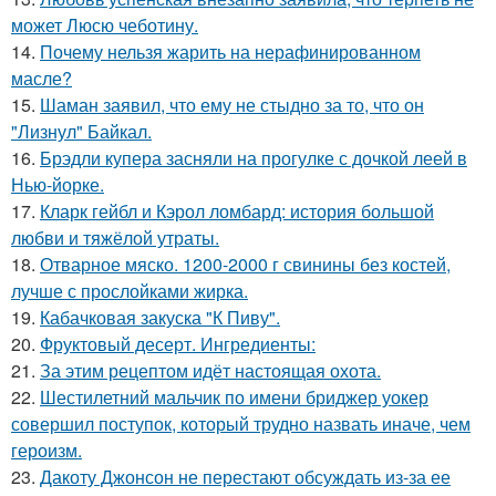
может Люсю чеботину.
14.
Почему нельзя жарить на нерафинированном
масле?
15.
Шаман заявил, что ему не стыдно за то, что он
"Лизнул" Байкал.
16.
Брэдли купера засняли на прогулке с дочкой леей в
Нью-йорке.
17.
Кларк гейбл и Кэрол ломбард: история большой
любви и тяжёлой утраты.
18.
Отварное мяско. 1200-2000 г свинины без костей,
лучше с прослойками жирка.
19.
Кабачковая закуска "К Пиву".
20.
Фруктовый десерт. Ингредиенты:
21.
За этим рецептом идёт настоящая охота.
22.
Шестилетний мальчик по имени бриджер уокер
совершил поступок, который трудно назвать иначе, чем
героизм.
23.
Дакоту Джонсон не перестают обсуждать из-за ее