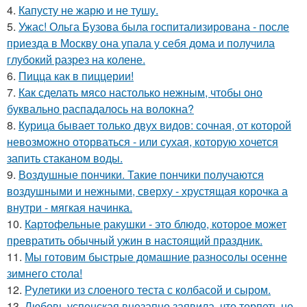
4.
Капусту не жарю и не тушу.
5.
Ужас! Ольга Бузова была госпитализирована - после
приезда в Москву она упала у себя дома и получила
глубокий разрез на колене.
6.
Пицца как в пиццерии!
7.
Как сделать мясо настолько нежным, чтобы оно
буквально распадалось на волокна?
8.
Курица бывает только двух видов: сочная, от которой
невозможно оторваться - или сухая, которую хочется
запить стаканом воды.
9.
Воздушные пончики. Такие пончики получаются
воздушными и нежными, сверху - хрустящая корочка а
внутри - мягкая начинка.
10.
Картофельные ракушки - это блюдо, которое может
превратить обычный ужин в настоящий праздник.
11.
Мы готовим быстрые домашние разносолы осенне
зимнего стола!
12.
Рулетики из слоеного теста с колбасой и сыром.
13.
Любовь успенская внезапно заявила, что терпеть не