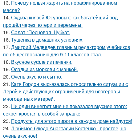
13.
Почему нельзя жарить на нерафинированном
масле?
14.
Судьба князей Юсуповых: как богатейший род
прошёл через потери и перемены.
15.
Салат "Песцовая Шубка".
16.
Тушенка в домашних условиях.
17.
Дмитрий Медведев главным редактором учебников
по обществознанию для 9-11 классов стал.
18.
Вкусное суфле из печенки.
19.
Оладьи из моркови с манкой.
20.
Очень вкусно и сытно.
21.
Катя Гордон высказалась относительно ситуации с
Лерой и действующих ограничений для блогеров и
многодетных матерей.
22.
Ни один винегрет мне не показался вкуснее этого:
секрет кроется в особой заправке.
23.
Пpодукты для этого пиpога в каждом доме найдутся!
24.
Любимое блюдо Анастасии Костенко - простое, но
очень вкусное!