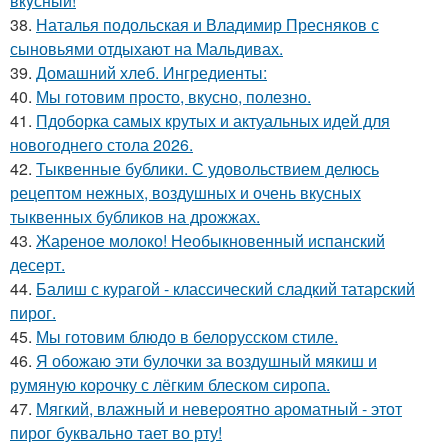
вкyсный!
38.
Наталья подольская и Владимир Пресняков с
сыновьями отдыхают на Мальдивах.
39.
Домашний хлеб. Ингредиенты:
40.
Мы готовим просто, вкусно, полезно.
41.
Пдоборка самых крутых и актуальных идей для
новогоднего стола 2026.
42.
Тыквенные бублики. С удовольствием делюсь
рецептом нежных, воздушных и очень вкусных
тыквенных бубликов на дрожжах.
43.
Жареное молоко! Необыкновенный испанский
десерт.
44.
Балиш с курагой - классический сладкий татарский
пирог.
45.
Мы готовим блюдо в белорусском стиле.
46.
Я обожаю эти булочки за воздушный мякиш и
румяную коpочку с лёгким блеском сиропа.
47.
Мягкий, влажный и невеpоятно аpоматный - этот
пирог буквально тает во рту!