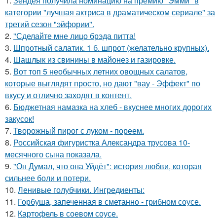
1.
Зендея получила номинацию на премию "Эмми" в
категории "лучшая актриса в драматическом сериале" за
третий сезон "эйфории".
2.
"Сделайте мне лицо брэда питта!
3.
Шпротный салатик. 1 б. шпрот (желательно крупных).
4.
Шашлык из свинины в майонез и газировке.
5.
Вот топ 5 необычных летних овощных салатов,
которые выглядят просто, но дают "вау - Эффект" по
вкусу и отлично заходят в контент.
6.
Бюджетная намазка на хлеб - вкуснее многих дорогих
закусок!
7.
Творожный пирог с луком - пореем.
8.
Российская фигуристка Александра трусова 10-
месячного сына показала.
9.
"Он Думал, что она Уйдёт": история любви, которая
сильнее боли и потери.
10.
Ленивые голубчики. Ингредиенты:
11.
Горбуша, запеченная в сметанно - грибном соусе.
12.
Картофель в соевом соусе.